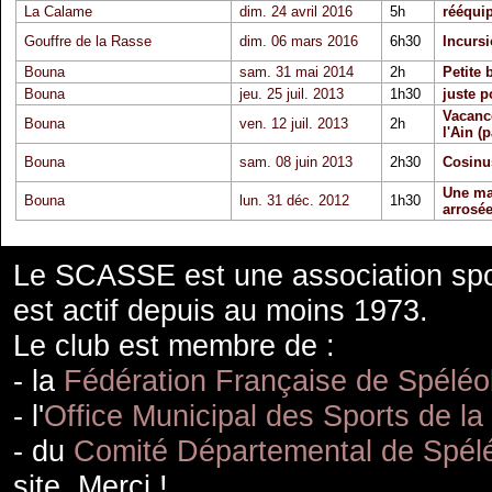
La Calame
dim. 24 avril 2016
5h
rééqui
Gouffre de la Rasse
dim. 06 mars 2016
6h30
Incurs
Bouna
sam. 31 mai 2014
2h
Petite 
Bouna
jeu. 25 juil. 2013
1h30
juste p
Vacanc
Bouna
ven. 12 juil. 2013
2h
l'Ain (p
Bouna
sam. 08 juin 2013
2h30
Cosinus
Une mat
Bouna
lun. 31 déc. 2012
1h30
arrosé
Le SCASSE est une association spor
est actif depuis au moins 1973.
Le club est membre de :
- la
Fédération Française de Spéléo
- l'
Office Municipal des Sports de la
- du
Comité Départemental de Spélé
site. Merci !