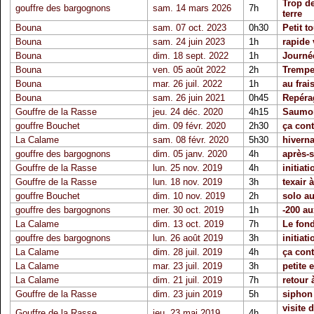
Trop d
gouffre des bargognons
sam. 14 mars 2026
7h
terre
Bouna
sam. 07 oct. 2023
0h30
Petit t
Bouna
sam. 24 juin 2023
1h
rapide 
Bouna
dim. 18 sept. 2022
1h
Journé
Bouna
ven. 05 août 2022
2h
Trempe
Bouna
mar. 26 juil. 2022
1h
au frai
Bouna
sam. 26 juin 2021
0h45
Repérag
Gouffre de la Rasse
jeu. 24 déc. 2020
4h15
Saumon
gouffre Bouchet
dim. 09 févr. 2020
2h30
ça con
La Calame
sam. 08 févr. 2020
5h30
hiverna
gouffre des bargognons
dim. 05 janv. 2020
4h
après-
Gouffre de la Rasse
lun. 25 nov. 2019
4h
initiat
Gouffre de la Rasse
lun. 18 nov. 2019
3h
texair à
gouffre Bouchet
dim. 10 nov. 2019
2h
solo a
gouffre des bargognons
mer. 30 oct. 2019
1h
-200 a
La Calame
dim. 13 oct. 2019
7h
Le fon
gouffre des bargognons
lun. 26 août 2019
3h
initiat
La Calame
dim. 28 juil. 2019
4h
ça cont
La Calame
mar. 23 juil. 2019
3h
petite 
La Calame
dim. 21 juil. 2019
7h
retour 
Gouffre de la Rasse
dim. 23 juin 2019
5h
siphon
visite 
Gouffre de la Rasse
jeu. 23 mai 2019
4h