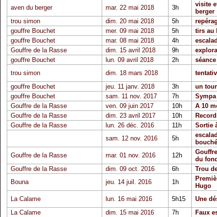
visite 
aven du berger
mar. 22 mai 2018
3h
berger
trou simon
dim. 20 mai 2018
5h
repéra
gouffre Bouchet
mer. 09 mai 2018
5h
tirs au
gouffre Bouchet
mar. 08 mai 2018
4h
escala
Gouffre de la Rasse
dim. 15 avril 2018
9h
explora
gouffre Bouchet
lun. 09 avril 2018
2h
séance 
trou simon
dim. 18 mars 2018
tentat
gouffre Bouchet
jeu. 11 janv. 2018
3h
un tour
gouffre Bouchet
sam. 11 nov. 2017
7h
Sympa
Gouffre de la Rasse
ven. 09 juin 2017
10h
A 10 mè
Gouffre de la Rasse
dim. 23 avril 2017
10h
Record
Gouffre de la Rasse
lun. 26 déc. 2016
11h
Sortie 
escalad
sam. 12 nov. 2016
5h
bouch
Gouffre
Gouffre de la Rasse
mar. 01 nov. 2016
12h
du fon
Gouffre de la Rasse
dim. 09 oct. 2016
6h
Trou d
Premièr
Bouna
jeu. 14 juil. 2016
1h
Hugo
La Calame
lun. 16 mai 2016
5h15
Une dé
La Calame
dim. 15 mai 2016
7h
Faux e