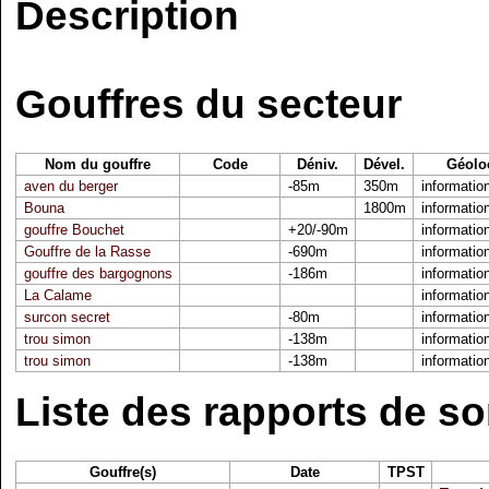
Description
Gouffres du secteur
Nom du gouffre
Code
Déniv.
Dével.
Géolo
aven du berger
-85m
350m
informatio
Bouna
1800m
informatio
gouffre Bouchet
+20/-90m
informatio
Gouffre de la Rasse
-690m
informatio
gouffre des bargognons
-186m
informatio
La Calame
informatio
surcon secret
-80m
informatio
trou simon
-138m
informatio
trou simon
-138m
informatio
Liste des rapports de so
Gouffre(s)
Date
TPST