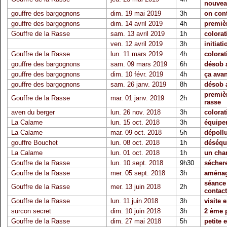
nouvea
gouffre des bargognons
dim. 19 mai 2019
3h
on con
gouffre des bargognons
dim. 14 avril 2019
4h
premiè
Gouffre de la Rasse
sam. 13 avril 2019
1h
colorat
ven. 12 avril 2019
3h
initiati
Gouffre de la Rasse
lun. 11 mars 2019
4h
colorat
gouffre des bargognons
sam. 09 mars 2019
6h
désob 
gouffre des bargognons
dim. 10 févr. 2019
4h
ça ava
gouffre des bargognons
sam. 26 janv. 2019
8h
désob 
premièr
Gouffre de la Rasse
mar. 01 janv. 2019
2h
rasse
aven du berger
lun. 26 nov. 2018
3h
colorat
La Calame
lun. 15 oct. 2018
3h
équipe
La Calame
mar. 09 oct. 2018
5h
dépollu
gouffre Bouchet
lun. 08 oct. 2018
1h
déséqu
La Calame
lun. 01 oct. 2018
1h
un char
Gouffre de la Rasse
lun. 10 sept. 2018
9h30
séchere
Gouffre de la Rasse
mer. 05 sept. 2018
3h
aménag
séance
Gouffre de la Rasse
mer. 13 juin 2018
2h
contact
Gouffre de la Rasse
lun. 11 juin 2018
3h
visite 
surcon secret
dim. 10 juin 2018
3h
2 ème 
Gouffre de la Rasse
dim. 27 mai 2018
5h
petite 