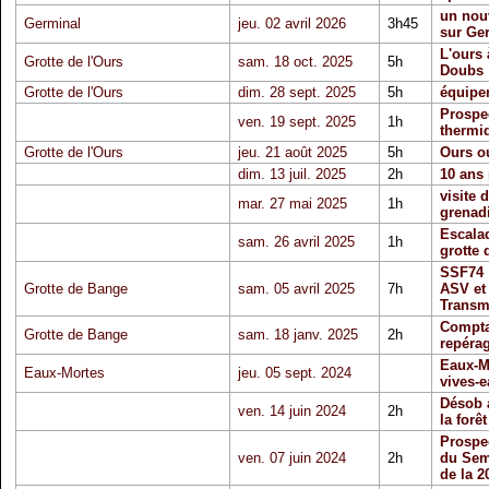
un nou
Germinal
jeu. 02 avril 2026
3h45
sur Ge
L'ours 
Grotte de l'Ours
sam. 18 oct. 2025
5h
Doubs
Grotte de l'Ours
dim. 28 sept. 2025
5h
équipe
Prospe
ven. 19 sept. 2025
1h
thermi
Grotte de l'Ours
jeu. 21 août 2025
5h
Ours o
dim. 13 juil. 2025
2h
10 ans 
visite 
mar. 27 mai 2025
1h
grenad
Escalad
sam. 26 avril 2025
1h
grotte 
SSF74 
Grotte de Bange
sam. 05 avril 2025
7h
ASV et
Transm
Compta
Grotte de Bange
sam. 18 janv. 2025
2h
repéra
Eaux-M
Eaux-Mortes
jeu. 05 sept. 2024
vives-e
Désob 
ven. 14 juin 2024
2h
la forê
Prospec
ven. 07 juin 2024
2h
du Sem
de la 2