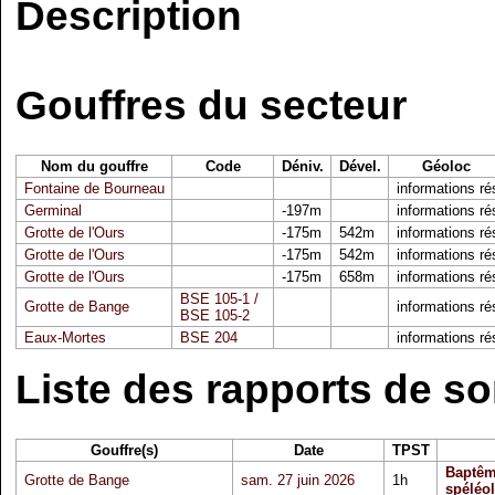
Description
Gouffres du secteur
Nom du gouffre
Code
Déniv.
Dével.
Géoloc
Fontaine de Bourneau
informations r
Germinal
-197m
informations r
Grotte de l'Ours
-175m
542m
informations r
Grotte de l'Ours
-175m
542m
informations r
Grotte de l'Ours
-175m
658m
informations r
BSE 105-1 /
Grotte de Bange
informations r
BSE 105-2
Eaux-Mortes
BSE 204
informations r
Liste des rapports de so
Gouffre(s)
Date
TPST
Baptê
Grotte de Bange
sam. 27 juin 2026
1h
spéléo