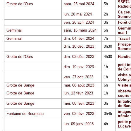
SSF74 :
Grotte de l'Ours
sam. 25 mai 2024
5h
Radiolo
Ca cre
lun. 20 mai 2024
2h
Semno
ven. 26 avril 2024
3h
Forêt d
Germina
Germinal
sam. 16 mars 2024
5h
mal !
Germinal
dim. 04 févr. 2024
7h
Travail
Prospe
dim. 10 déc. 2023
0h30
Semno
Grotte de l'Ours
dim. 03 déc. 2023
4h30
Handic
petit to
dim. 19 nov. 2023
1h
de Col
visite 
ven. 27 oct. 2023
1h
Colmyr
Grotte de Bange
mar. 08 août 2023
6h
Visite 
observ
Grotte de Bange
lun. 13 févr. 2023
1h
souris 
Initiat
Grotte de Bange
mer. 08 févr. 2023
3h
de Ban
images
Fontaine de Bourneau
ven. 03 févr. 2023
0h45
trémie 
petite 
lun. 09 janv. 2023
4h
Lucave