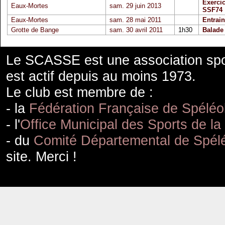
Exerci
Eaux-Mortes
sam. 29 juin 2013
SSF74
Eaux-Mortes
sam. 28 mai 2011
Entrai
Grotte de Bange
sam. 30 avril 2011
1h30
Balade
Le SCASSE est une association spor
est actif depuis au moins 1973.
Le club est membre de :
- la
Fédération Française de Spéléo
- l'
Office Municipal des Sports de la
- du
Comité Départemental de Spélé
site. Merci !