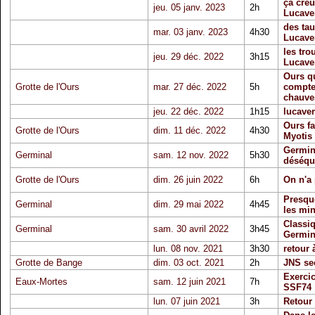
ça creu
jeu. 05 janv. 2023
2h
Lucave
des ta
mar. 03 janv. 2023
4h30
Lucave
les tro
jeu. 29 déc. 2022
3h15
Lucave
Ours q
Grotte de l'Ours
mar. 27 déc. 2022
5h
compte
chauve
jeu. 22 déc. 2022
1h15
lucave
Ours fa
Grotte de l'Ours
dim. 11 déc. 2022
4h30
Myotis
Germin
Germinal
sam. 12 nov. 2022
5h30
déséqu
Grotte de l'Ours
dim. 26 juin 2022
6h
On n'a 
Presqu
Germinal
dim. 29 mai 2022
4h45
les min
Classi
Germinal
sam. 30 avril 2022
3h45
Germin
lun. 08 nov. 2021
3h30
retour 
Grotte de Bange
dim. 03 oct. 2021
2h
JNS se
Exercic
Eaux-Mortes
sam. 12 juin 2021
7h
SSF74
lun. 07 juin 2021
3h
Retour