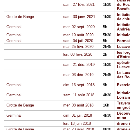
Dans le
sam. 27 févr. 2021
1h30
du Roc
Boeufs.
Initiat
Grotte de Bange
sam. 30 janv. 2021
1h30
de chi
Initiat
Germinal
mer. 02 sept. 2020
5h
Andréa
Germinal
mer. 19 août 2020
5h30
Initiat
Germinal
sam. 04 juil. 2020
5h
Format
mar. 25 févr. 2020
2h45
Lucaver
les for
lun. 03 févr. 2020
2h
d'Entr
opérat
sam. 21 déc. 2019
1h30
Lucave
Le Luc
mar. 03 déc. 2019
2h45
des Bo
Germinal
dim. 16 sept. 2018
9h
Exerci
Initiat
Germinal
sam. 11 août 2018
4h30
Lorrain
Travers
Grotte de Bange
mer. 08 août 2018
16h
en grot
Découve
Germinal
dim. 01 juil. 2018
4h30
mine
lun. 18 juin 2018
droneri
Grotte de Bange
mar. 23 janv. 2018
0h30
drone e