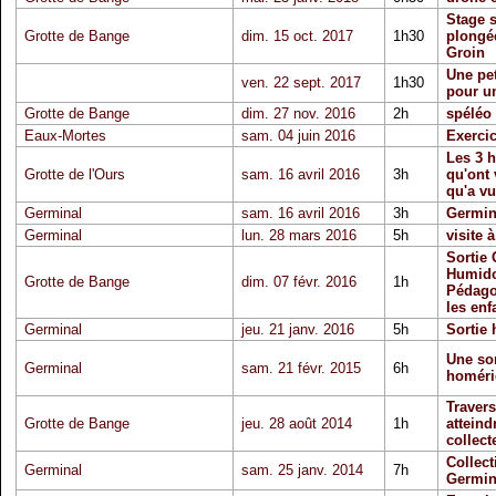
Stage 
Grotte de Bange
dim. 15 oct. 2017
1h30
plongé
Groin
Une pet
ven. 22 sept. 2017
1h30
pour un
Grotte de Bange
dim. 27 nov. 2016
2h
spéléo
Eaux-Mortes
sam. 04 juin 2016
Exerci
Les 3 
Grotte de l'Ours
sam. 16 avril 2016
3h
qu'ont
qu'a vu
Germinal
sam. 16 avril 2016
3h
Germina
Germinal
lun. 28 mars 2016
5h
visite 
Sortie 
Humido
Grotte de Bange
dim. 07 févr. 2016
1h
Pédago
les enf
Germinal
jeu. 21 janv. 2016
5h
Sortie 
Une sor
Germinal
sam. 21 févr. 2015
6h
homéri
Travers
Grotte de Bange
jeu. 28 août 2014
1h
atteind
collect
Collect
Germinal
sam. 25 janv. 2014
7h
Germin