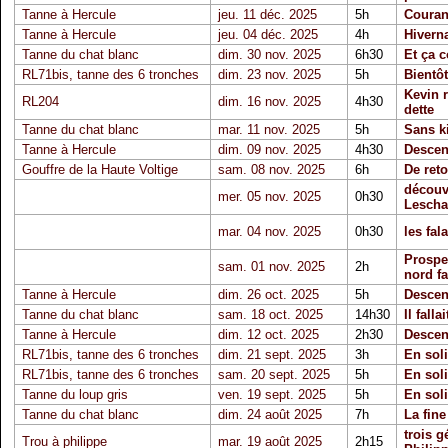
Tanne à Hercule
jeu. 11 déc. 2025
5h
Courant
Tanne à Hercule
jeu. 04 déc. 2025
4h
Hivern
Tanne du chat blanc
dim. 30 nov. 2025
6h30
Et ça c
RL71bis, tanne des 6 tronches
dim. 23 nov. 2025
5h
Bientôt
Kevin r
RL204
dim. 16 nov. 2025
4h30
dette
Tanne du chat blanc
mar. 11 nov. 2025
5h
Sans ki
Tanne à Hercule
dim. 09 nov. 2025
4h30
Descen
Gouffre de la Haute Voltige
sam. 08 nov. 2025
6h
De reto
découv
mer. 05 nov. 2025
0h30
Lescha
mar. 04 nov. 2025
0h30
les fal
Prospe
sam. 01 nov. 2025
2h
nord fa
Tanne à Hercule
dim. 26 oct. 2025
5h
Descen
Tanne du chat blanc
sam. 18 oct. 2025
14h30
Il fallai
Tanne à Hercule
dim. 12 oct. 2025
2h30
Descen
RL71bis, tanne des 6 tronches
dim. 21 sept. 2025
3h
En soli
RL71bis, tanne des 6 tronches
sam. 20 sept. 2025
5h
En soli
Tanne du loup gris
ven. 19 sept. 2025
5h
En soli
Tanne du chat blanc
dim. 24 août 2025
7h
La fine
trois g
Trou à philippe
mar. 19 août 2025
2h15