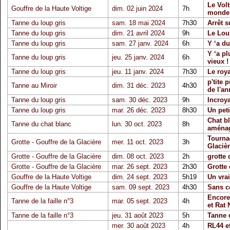
Le Volt
Gouffre de la Haute Voltige
dim. 02 juin 2024
7h
monde 
Tanne du loup gris
sam. 18 mai 2024
7h30
Arrêt 
Tanne du loup gris
dim. 21 avril 2024
9h
Le Lou
Tanne du loup gris
sam. 27 janv. 2024
6h
Y ‘a du
Y ‘a pl
Tanne du loup gris
jeu. 25 janv. 2024
6h
vieux !
Tanne du loup gris
jeu. 11 janv. 2024
7h30
Le roy
p'tite 
Tanne au Miroir
dim. 31 déc. 2023
4h30
de l'an
Tanne du loup gris
sam. 30 déc. 2023
9h
Incroya
Tanne du loup gris
mar. 26 déc. 2023
8h30
Un peti
Chat b
Tanne du chat blanc
lun. 30 oct. 2023
8h
aména
Tournag
Grotte - Gouffre de la Glacière
mer. 11 oct. 2023
3h
Glaciè
Grotte - Gouffre de la Glacière
dim. 08 oct. 2023
2h
grotte 
Grotte - Gouffre de la Glacière
mar. 26 sept. 2023
2h30
Grotte 
Gouffre de la Haute Voltige
dim. 24 sept. 2023
5h19
Un vrai
Gouffre de la Haute Voltige
sam. 09 sept. 2023
4h30
Sans c
Encore 
Tanne de la faille n°3
mar. 05 sept. 2023
4h
et Rat 
Tanne de la faille n°3
jeu. 31 août 2023
5h
Tanne d
mer. 30 août 2023
4h
RL44 e