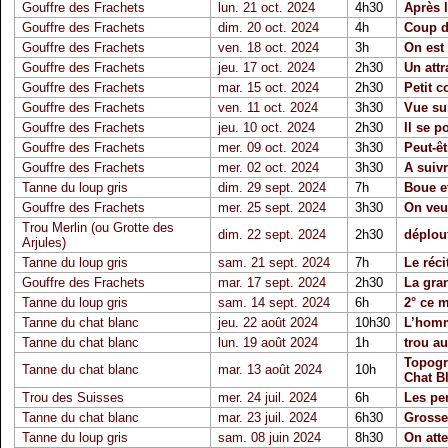
Gouffre des Frachets
lun. 21 oct. 2024
4h30
Après l
Gouffre des Frachets
dim. 20 oct. 2024
4h
Coup d
Gouffre des Frachets
ven. 18 oct. 2024
3h
On est 
Gouffre des Frachets
jeu. 17 oct. 2024
2h30
Un attr
Gouffre des Frachets
mar. 15 oct. 2024
2h30
Petit c
Gouffre des Frachets
ven. 11 oct. 2024
3h30
Vue su
Gouffre des Frachets
jeu. 10 oct. 2024
2h30
Il se p
Gouffre des Frachets
mer. 09 oct. 2024
3h30
Peut-êt
Gouffre des Frachets
mer. 02 oct. 2024
3h30
A suiv
Tanne du loup gris
dim. 29 sept. 2024
7h
Boue et
Gouffre des Frachets
mer. 25 sept. 2024
3h30
On veut
Trou Merlin (ou Grotte des
dim. 22 sept. 2024
2h30
déplouf
Arjules)
Tanne du loup gris
sam. 21 sept. 2024
7h
Le réci
Gouffre des Frachets
mar. 17 sept. 2024
2h30
La gra
Tanne du loup gris
sam. 14 sept. 2024
6h
2° ce m
Tanne du chat blanc
jeu. 22 août 2024
10h30
L’homm
Tanne du chat blanc
lun. 19 août 2024
1h
trou a
Topogr
Tanne du chat blanc
mar. 13 août 2024
10h
Chat B
Trou des Suisses
mer. 24 juil. 2024
6h
Les pen
Tanne du chat blanc
mar. 23 juil. 2024
6h30
Grosse
Tanne du loup gris
sam. 08 juin 2024
8h30
On atte