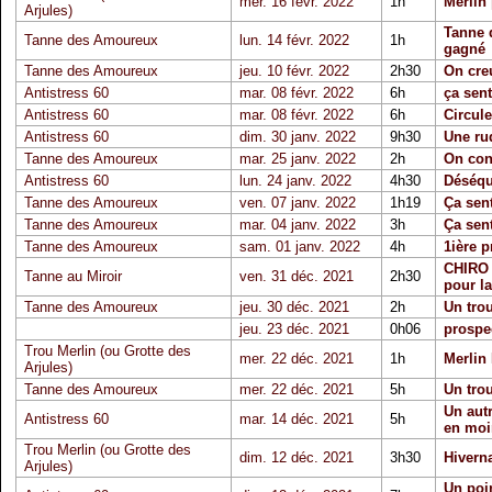
mer. 16 févr. 2022
1h
Merlin
Arjules)
Tanne 
Tanne des Amoureux
lun. 14 févr. 2022
1h
gagné
Tanne des Amoureux
jeu. 10 févr. 2022
2h30
On cre
Antistress 60
mar. 08 févr. 2022
6h
ça sent 
Antistress 60
mar. 08 févr. 2022
6h
Circule
Antistress 60
dim. 30 janv. 2022
9h30
Une rud
Tanne des Amoureux
mar. 25 janv. 2022
2h
On con
Antistress 60
lun. 24 janv. 2022
4h30
Déséqu
Tanne des Amoureux
ven. 07 janv. 2022
1h19
Ça sent
Tanne des Amoureux
mar. 04 janv. 2022
3h
Ça sent
Tanne des Amoureux
sam. 01 janv. 2022
4h
1ière p
CHIRO 
Tanne au Miroir
ven. 31 déc. 2021
2h30
pour la
Tanne des Amoureux
jeu. 30 déc. 2021
2h
Un trou
jeu. 23 déc. 2021
0h06
prospe
Trou Merlin (ou Grotte des
mer. 22 déc. 2021
1h
Merlin
Arjules)
Tanne des Amoureux
mer. 22 déc. 2021
5h
Un trou
Un autr
Antistress 60
mar. 14 déc. 2021
5h
en moi
Trou Merlin (ou Grotte des
dim. 12 déc. 2021
3h30
Hiverna
Arjules)
Un poin