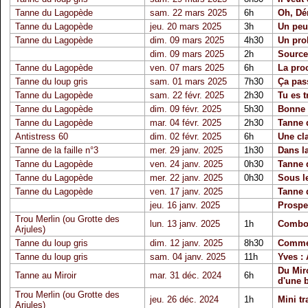
Tanne du Lagopède
sam. 22 mars 2025
6h
Oh, Dé
Tanne du Lagopède
jeu. 20 mars 2025
3h
Un peu
Tanne du Lagopède
dim. 09 mars 2025
4h30
Un pro
dim. 09 mars 2025
2h
Source
Tanne du Lagopède
ven. 07 mars 2025
6h
La proc
Tanne du loup gris
sam. 01 mars 2025
7h30
Ça pass
Tanne du Lagopède
sam. 22 févr. 2025
2h30
Tu es t
Tanne du Lagopède
dim. 09 févr. 2025
5h30
Bonne 
Tanne du Lagopède
mar. 04 févr. 2025
2h30
Tanne 
Antistress 60
dim. 02 févr. 2025
6h
Une cl
Tanne de la faille n°3
mer. 29 janv. 2025
1h30
Dans la
Tanne du Lagopède
ven. 24 janv. 2025
0h30
Tanne 
Tanne du Lagopède
mer. 22 janv. 2025
0h30
Sous le
Tanne du Lagopède
ven. 17 janv. 2025
Tanne 
jeu. 16 janv. 2025
Prospe
Trou Merlin (ou Grotte des
lun. 13 janv. 2025
1h
Combo 
Arjules)
Tanne du loup gris
dim. 12 janv. 2025
8h30
Comme 
Tanne du loup gris
sam. 04 janv. 2025
11h
Yves : 
Du Miro
Tanne au Miroir
mar. 31 déc. 2024
6h
d'une b
Trou Merlin (ou Grotte des
jeu. 26 déc. 2024
1h
Mini tr
Arjules)