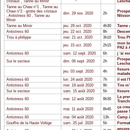
cristaux
,
Tanne au Miroir
Lescha
Tanne au Chaw n°1
,
Tanne au
Chaw n°2 - grotte des cristaux
Prospec
dim. 29 nov. 2020
2h
,
Antistress 60
,
Tanne au
Nilsso
Miroir
Tanne au Miroir
jeu. 29 oct. 2020
4h30
Tanne 
Antistress 60
jeu. 22 oct. 2020
8h
Descen
Trou à philippe
mer. 21 oct. 2020
3h10
Trou Ph
mon be
jeu. 15 oct. 2020
2h15
PA2 à 
Antistress 60
sam. 12 sept. 2020
6h
j 'ai e
Prospe
Sur le secteur
dim. 06 sept. 2020
2h
Lescha
fissur
jeu. 03 sept. 2020
4h
malade
Antistress 60
lun. 24 août 2020
7h
il est 
Antistress 60
mer. 19 août 2020
9h
Tire m'
Sur le secteur
sam. 15 août 2020
5h
fissur
La prem
Antistress 60
mer. 12 août 2020
9h30
Tranch
ça creu
Antistress 60
mar. 11 août 2020
8h45
passe !
Antistress 60
mar. 04 août 2020
13h
Camp à 
Gouffre de la Haute Voltige
sam. 25 juil. 2020
5h
Format
encore 