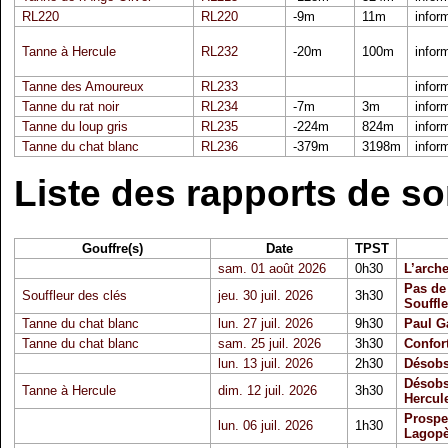
RL220
RL220
-9m
11m
infor
Tanne à Hercule
RL232
-20m
100m
infor
Tanne des Amoureux
RL233
infor
Tanne du rat noir
RL234
-7m
3m
infor
Tanne du loup gris
RL235
-224m
824m
infor
Tanne du chat blanc
RL236
-379m
3198m
infor
Liste des rapports de so
Gouffre(s)
Date
TPST
sam. 01 août 2026
0h30
L’arche
Pas de 
Souffleur des clés
jeu. 30 juil. 2026
3h30
Souffle
Tanne du chat blanc
lun. 27 juil. 2026
9h30
Paul G
Tanne du chat blanc
sam. 25 juil. 2026
3h30
Confor
lun. 13 juil. 2026
2h30
Désobs
Désobs
Tanne à Hercule
dim. 12 juil. 2026
3h30
Hercul
Prospe
lun. 06 juil. 2026
1h30
Lagop