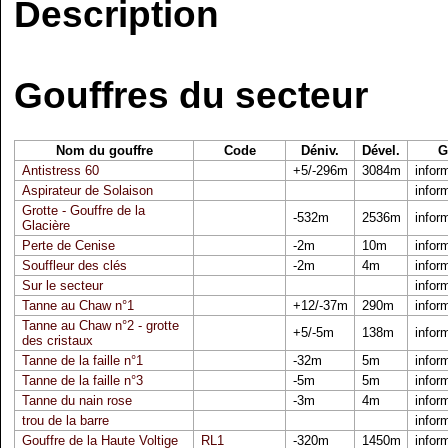
Description
Gouffres du secteur
Nom du gouffre
Code
Déniv.
Dével.
G
Antistress 60
+5/-296m
3084m
infor
Aspirateur de Solaison
infor
Grotte - Gouffre de la
-532m
2536m
infor
Glacière
Perte de Cenise
-2m
10m
infor
Souffleur des clés
-2m
4m
infor
Sur le secteur
infor
Tanne au Chaw n°1
+12/-37m
290m
infor
Tanne au Chaw n°2 - grotte
+5/-5m
138m
infor
des cristaux
Tanne de la faille n°1
-32m
5m
infor
Tanne de la faille n°3
-5m
5m
infor
Tanne du nain rose
-3m
4m
infor
trou de la barre
infor
Gouffre de la Haute Voltige
RL1
-320m
1450m
infor