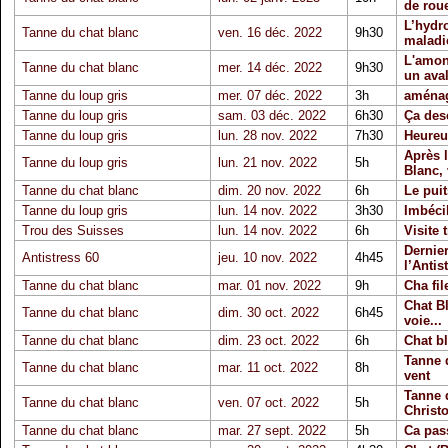
de roue
L’hydro
Tanne du chat blanc
ven. 16 déc. 2022
9h30
maladi
L'amont
Tanne du chat blanc
mer. 14 déc. 2022
9h30
un aval
Tanne du loup gris
mer. 07 déc. 2022
3h
aménag
Tanne du loup gris
sam. 03 déc. 2022
6h30
Ça desc
Tanne du loup gris
lun. 28 nov. 2022
7h30
Heureux
Après l
Tanne du loup gris
lun. 21 nov. 2022
5h
Blanc, 
Tanne du chat blanc
dim. 20 nov. 2022
6h
Le pui
Tanne du loup gris
lun. 14 nov. 2022
3h30
Imbécil
Trou des Suisses
lun. 14 nov. 2022
6h
Visite 
Dernie
Antistress 60
jeu. 10 nov. 2022
4h45
l’Antis
Tanne du chat blanc
mar. 01 nov. 2022
9h
Cha fil
Chat B
Tanne du chat blanc
dim. 30 oct. 2022
6h45
voie...
Tanne du chat blanc
dim. 23 oct. 2022
6h
Chat bl
Tanne 
Tanne du chat blanc
mar. 11 oct. 2022
8h
vent
Tanne 
Tanne du chat blanc
ven. 07 oct. 2022
5h
Christo
Tanne du chat blanc
mar. 27 sept. 2022
5h
Ca pas