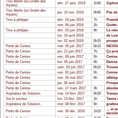
Trou Merlin (ou Grotte des
dim. 27 janv. 2019
1h30
Siphon
Arjules)
Trou Merlin (ou Grotte des
jeu. 15 nov. 2018
0h45
Pas de
Arjules)
Trou à philippe
dim. 24 juin 2018
7h
Premièr
mer. 06 juin 2018
2h
Grotte 
Trou à philippe
dim. 03 juin 2018
8h
Le reto
lun. 16 avril 2018
de Les
lun. 02 avril 2018
0h15
prospe
Perte de Cenise
mer. 05 juil. 2017
5h15
INCOGN
Perte de Cenise
jeu. 22 juin 2017
7h
Ça prog
Perte de Cenise
ven. 09 juin 2017
5h
Cenise 
Perte de Cenise
lun. 05 juin 2017
6h
Denise 
sam. 03 juin 2017
0h15
Trouver
Perte de Cenise
ven. 02 juin 2017
5h
Cenise
Perte de Cenise
ven. 26 mai 2017
6h
déblaya
Perte de Cenise
jeu. 06 avril 2017
Prospe
Perte de Cenise
ven. 17 mars 2017
3h
désobe
Aspirateur de Solaison
mar. 14 févr. 2017
6h30
Travau
Sur le secteur
lun. 13 févr. 2017
2h
Tanne 
Aspirateur de Solaison
mer. 08 févr. 2017
5h
grattou
... et 
Perte de Cenise
ven. 30 déc. 2016
1h15
dernièr