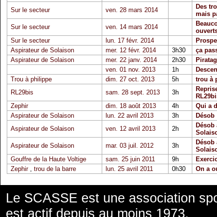
Des tro
Sur le secteur
ven. 28 mars 2014
mais p
Beauco
Sur le secteur
ven. 14 mars 2014
ouvert
Sur le secteur
lun. 17 févr. 2014
Prospe
Aspirateur de Solaison
mer. 12 févr. 2014
3h30
ça pass
Aspirateur de Solaison
mer. 22 janv. 2014
2h30
Piratag
ven. 01 nov. 2013
1h
Descen
Trou à philippe
dim. 27 oct. 2013
5h
trou à 
Reprise
RL29bis
sam. 28 sept. 2013
3h
RL29bi
Zephir
dim. 18 août 2013
4h
Qui a d
Aspirateur de Solaison
lun. 22 avril 2013
3h
Désob
Désob à
Aspirateur de Solaison
ven. 12 avril 2013
2h
Solais
Désob à
Aspirateur de Solaison
mar. 03 juil. 2012
3h
Solais
Gouffre de la Haute Voltige
sam. 25 juin 2011
9h
Exerci
Zephir
,
trou de la barre
lun. 25 avril 2011
0h30
On a ou
Le SCASSE est une association spor
est actif depuis au moins 1973.