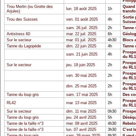
Philip
Trou Merlin (ou Grotte des
Quand 
lun. 18 août 2025
1h
Arjules)
transfo
Sortie 
Trou des Suisses
ven. 01 août 2025
4h
Suisse
sam. 26 juil. 2025
2h
Tanne 
Antistress 60
mar. 22 juil. 2025
6h
Géolog
Sur le secteur
mar. 01 juil. 2025
4h30
Blocs 
Tanne du Lagopède
dim. 22 juin 2025
4h
Tanne 
Prospec
sam. 21 juin 2025
4h
du RL1
Prospec
Sur le secteur
jeu. 19 juin 2025
2h
du RL1
Prospec
ven. 30 mai 2025
2h
du RL1
Prospec
dim. 25 mai 2025
2h
du RL1
Tanne du loup gris
sam. 17 mai 2025
5h
Des co
Prospec
RL42
mar. 13 mai 2025
2h
du RL1
Sur le secteur
dim. 11 mai 2025
0h30
Prospec
Tanne du loup gris
jeu. 24 avril 2025
5h
Déséqu
Tanne de la faille n°3
mer. 09 avril 2025
4h30
Rebelo
Tanne de la faille n°3
lun. 07 avril 2025
3h30
C’est l
Tanne du loup gris
sam. 29 mars 2025
8h30
Il veut 