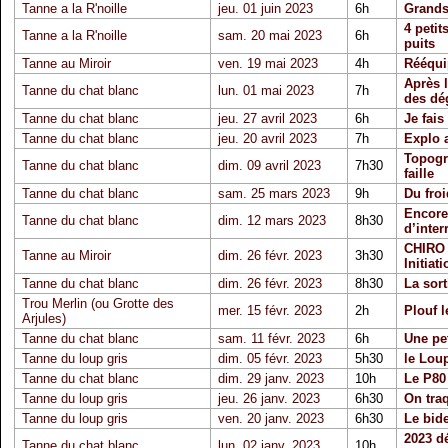
Tanne a la R'noille
jeu. 01 juin 2023
6h
Grands
4 petit
Tanne a la R'noille
sam. 20 mai 2023
6h
puits
Tanne au Miroir
ven. 19 mai 2023
4h
Rééqui
Après l
Tanne du chat blanc
lun. 01 mai 2023
7h
des dé
Tanne du chat blanc
jeu. 27 avril 2023
6h
Je fais
Tanne du chat blanc
jeu. 20 avril 2023
7h
Explo 
Topogra
Tanne du chat blanc
dim. 09 avril 2023
7h30
faille
Tanne du chat blanc
sam. 25 mars 2023
9h
Du froi
Encore
Tanne du chat blanc
dim. 12 mars 2023
8h30
d’inter
CHIRO 
Tanne au Miroir
dim. 26 févr. 2023
3h30
Initiati
Tanne du chat blanc
dim. 26 févr. 2023
8h30
La sort
Trou Merlin (ou Grotte des
mer. 15 févr. 2023
2h
Plouf l
Arjules)
Tanne du chat blanc
sam. 11 févr. 2023
6h
Une pet
Tanne du loup gris
dim. 05 févr. 2023
5h30
le Loup
Tanne du chat blanc
dim. 29 janv. 2023
10h
Le P80 
Tanne du loup gris
jeu. 26 janv. 2023
6h30
On traq
Tanne du loup gris
ven. 20 janv. 2023
6h30
Le bid
2023 d
Tanne du chat blanc
lun. 02 janv. 2023
10h