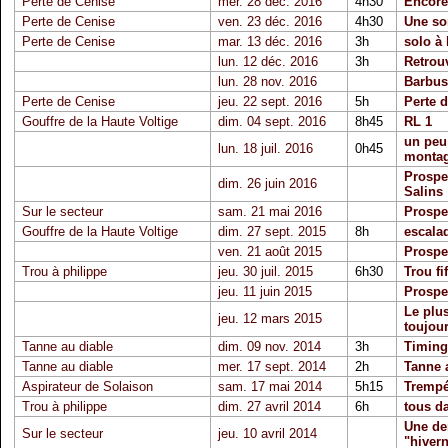
Perte de Cenise
mer. 28 déc. 2016
4h30
Encore
Perte de Cenise
ven. 23 déc. 2016
4h30
Une sor
Perte de Cenise
mar. 13 déc. 2016
3h
solo à 
lun. 12 déc. 2016
3h
Retrouv
lun. 28 nov. 2016
Barbus
Perte de Cenise
jeu. 22 sept. 2016
5h
Perte d
Gouffre de la Haute Voltige
dim. 04 sept. 2016
8h45
RL 1
un peu
lun. 18 juil. 2016
0h45
montag
Prospe
dim. 26 juin 2016
Salins
Sur le secteur
sam. 21 mai 2016
Prospe
Gouffre de la Haute Voltige
dim. 27 sept. 2015
8h
escala
ven. 21 août 2015
Prospec
Trou à philippe
jeu. 30 juil. 2015
6h30
Trou fif
jeu. 11 juin 2015
Prospe
Le plu
jeu. 12 mars 2015
toujour
Tanne au diable
dim. 09 nov. 2014
3h
Timing 
Tanne au diable
mer. 17 sept. 2014
2h
Tanne 
Aspirateur de Solaison
sam. 17 mai 2014
5h15
Trempé
Trou à philippe
dim. 27 avril 2014
6h
tous da
Une de
Sur le secteur
jeu. 10 avril 2014
"hivern