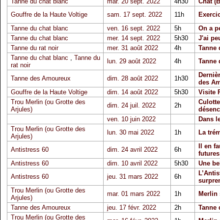
Tanne du chat blanc
mar. 20 sept. 2022
4h30
Chat (B
Gouffre de la Haute Voltige
sam. 17 sept. 2022
11h
Exerci
Tanne du chat blanc
ven. 16 sept. 2022
5h
On a pe
Tanne du chat blanc
mer. 14 sept. 2022
5h30
J'ai pe
Tanne du rat noir
mer. 31 août 2022
4h
Tanne d
Tanne du chat blanc
,
Tanne du
lun. 29 août 2022
4h
Tanne 
rat noir
Dernièr
Tanne des Amoureux
dim. 28 août 2022
1h30
des A
Gouffre de la Haute Voltige
dim. 14 août 2022
5h30
Visite 
Trou Merlin (ou Grotte des
Culott
dim. 24 juil. 2022
2h
Arjules)
désenc
ven. 10 juin 2022
Dans le
Trou Merlin (ou Grotte des
lun. 30 mai 2022
1h
La trém
Arjules)
Il en f
Antistress 60
dim. 24 avril 2022
6h
futures
Antistress 60
dim. 10 avril 2022
5h30
Une bel
L’Antis
Antistress 60
jeu. 31 mars 2022
6h
surpren
Trou Merlin (ou Grotte des
mar. 01 mars 2022
1h
Merlin
Arjules)
Tanne des Amoureux
jeu. 17 févr. 2022
2h
Tanne
Trou Merlin (ou Grotte des