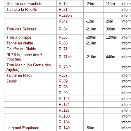
Gouffre des Frachets
RL12
-24m
114m
infor
Tanne a la R'noille
RL21
infor
RL29bis
infor
RL42
-12m
26m
infor
Trou des Suisses
RL64
-210m
300m
infor
Trou à philippe
RL65
-280m
1200m
infor
Tanne au diable
RL66
-214m
infor
Gouffre du Diable
RL71
infor
RL71bis, tanne des 6
RL71bis
-216m
446m
infor
tronches
Trou Merlin (ou Grotte des
RL78 ?
infor
Arjules)
Tanne au Miroir
RL87
infor
Zephir
RL89
infor
RL98
infor
RL99
infor
RL123
infor
RL124
infor
RL127
infor
RL130
infor
RL134
infor
Le grand Esquimau
RL140
-80m
infor