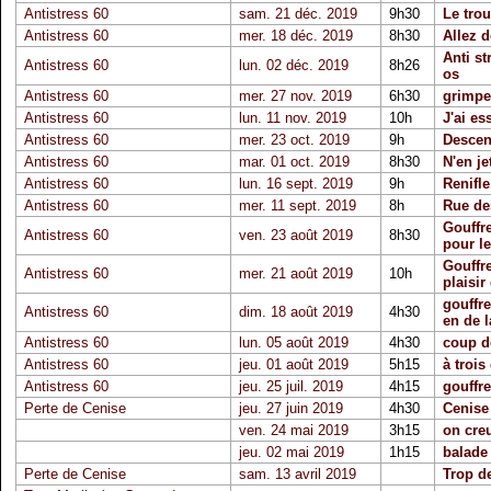
Antistress 60
sam. 21 déc. 2019
9h30
Le trou
Antistress 60
mer. 18 déc. 2019
8h30
Allez d
Anti st
Antistress 60
lun. 02 déc. 2019
8h26
os
Antistress 60
mer. 27 nov. 2019
6h30
grimpe
Antistress 60
lun. 11 nov. 2019
10h
J'ai es
Antistress 60
mer. 23 oct. 2019
9h
Descen
Antistress 60
mar. 01 oct. 2019
8h30
N'en je
Antistress 60
lun. 16 sept. 2019
9h
Renifle
Antistress 60
mer. 11 sept. 2019
8h
Rue de
Gouffre
Antistress 60
ven. 23 août 2019
8h30
pour l
Gouffre
Antistress 60
mer. 21 août 2019
10h
plaisir
gouffre
Antistress 60
dim. 18 août 2019
4h30
en de l
Antistress 60
lun. 05 août 2019
4h30
coup de
Antistress 60
jeu. 01 août 2019
5h15
à trois
Antistress 60
jeu. 25 juil. 2019
4h15
gouffre
Perte de Cenise
jeu. 27 juin 2019
4h30
Cenise
ven. 24 mai 2019
3h15
on creu
jeu. 02 mai 2019
1h15
balade
Perte de Cenise
sam. 13 avril 2019
Trop d