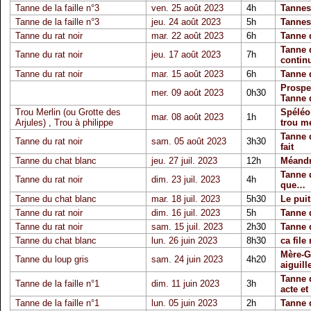
Tanne de la faille n°3
ven. 25 août 2023
4h
Tannes 
Tanne de la faille n°3
jeu. 24 août 2023
5h
Tannes 
Tanne du rat noir
mar. 22 août 2023
6h
Tanne d
Tanne d
Tanne du rat noir
jeu. 17 août 2023
7h
contin
Tanne du rat noir
mar. 15 août 2023
6h
Tanne d
Prospe
mer. 09 août 2023
0h30
Tanne 
Trou Merlin (ou Grotte des
Spéléo
mar. 08 août 2023
1h
Arjules)
,
Trou à philippe
trou me
Tanne d
Tanne du rat noir
sam. 05 août 2023
3h30
fait
Tanne du chat blanc
jeu. 27 juil. 2023
12h
Méandr
Tanne d
Tanne du rat noir
dim. 23 juil. 2023
4h
que…
Tanne du chat blanc
mar. 18 juil. 2023
5h30
Le pui
Tanne du rat noir
dim. 16 juil. 2023
5h
Tanne d
Tanne du rat noir
sam. 15 juil. 2023
2h30
Tanne d
Tanne du chat blanc
lun. 26 juin 2023
8h30
ca file
Mère-G
Tanne du loup gris
sam. 24 juin 2023
4h20
aiguill
Tanne d
Tanne de la faille n°1
dim. 11 juin 2023
3h
acte et
Tanne de la faille n°1
lun. 05 juin 2023
2h
Tanne d