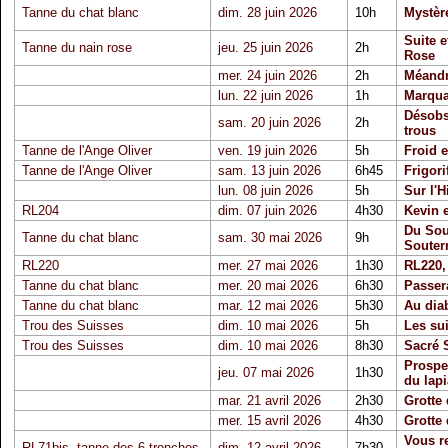
Tanne du chat blanc
dim. 28 juin 2026
10h
Mystère
Suite e
Tanne du nain rose
jeu. 25 juin 2026
2h
Rose
mer. 24 juin 2026
2h
Méandre
lun. 22 juin 2026
1h
Marquag
Désobs
sam. 20 juin 2026
2h
trous
Tanne de l'Ange Oliver
ven. 19 juin 2026
5h
Froid e
Tanne de l'Ange Oliver
sam. 13 juin 2026
6h45
Frigori
lun. 08 juin 2026
5h
Sur l'
RL204
dim. 07 juin 2026
4h30
Kevin 
Du Sou
Tanne du chat blanc
sam. 30 mai 2026
9h
Souter
RL220
mer. 27 mai 2026
1h30
RL220,
Tanne du chat blanc
mer. 20 mai 2026
6h30
Passer
Tanne du chat blanc
mar. 12 mai 2026
5h30
Au diab
Trou des Suisses
dim. 10 mai 2026
5h
Les su
Trou des Suisses
dim. 10 mai 2026
8h30
Sacré 
Prospe
jeu. 07 mai 2026
1h30
du lap
mar. 21 avril 2026
2h30
Grotte 
mer. 15 avril 2026
4h30
Grotte 
Vous r
RL71bis, tanne des 6 tronches
dim. 12 avril 2026
7h30