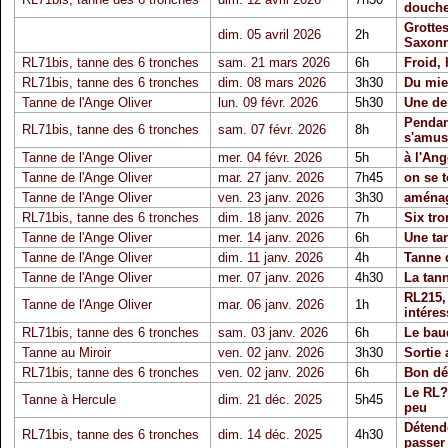
douche
Grotte
dim. 05 avril 2026
2h
Saxon
RL71bis, tanne des 6 tronches
sam. 21 mars 2026
6h
Froid,
RL71bis, tanne des 6 tronches
dim. 08 mars 2026
3h30
Du mieu
Tanne de l'Ange Oliver
lun. 09 févr. 2026
5h30
Une de
Pendan
RL71bis, tanne des 6 tronches
sam. 07 févr. 2026
8h
s'amus
Tanne de l'Ange Oliver
mer. 04 févr. 2026
5h
à l'Ang
Tanne de l'Ange Oliver
mar. 27 janv. 2026
7h45
on se t
Tanne de l'Ange Oliver
ven. 23 janv. 2026
3h30
aménag
RL71bis, tanne des 6 tronches
dim. 18 janv. 2026
7h
Six tr
Tanne de l'Ange Oliver
mer. 14 janv. 2026
6h
Une tan
Tanne de l'Ange Oliver
dim. 11 janv. 2026
4h
Tanne d
Tanne de l'Ange Oliver
mer. 07 janv. 2026
4h30
La tann
RL215, 
Tanne de l'Ange Oliver
mar. 06 janv. 2026
1h
intéres
RL71bis, tanne des 6 tronches
sam. 03 janv. 2026
6h
Le baud
Tanne au Miroir
ven. 02 janv. 2026
3h30
Sortie 
RL71bis, tanne des 6 tronches
ven. 02 janv. 2026
6h
Bon dé
Le RL?
Tanne à Hercule
dim. 21 déc. 2025
5h45
peu
Détende
RL71bis, tanne des 6 tronches
dim. 14 déc. 2025
4h30
passer 