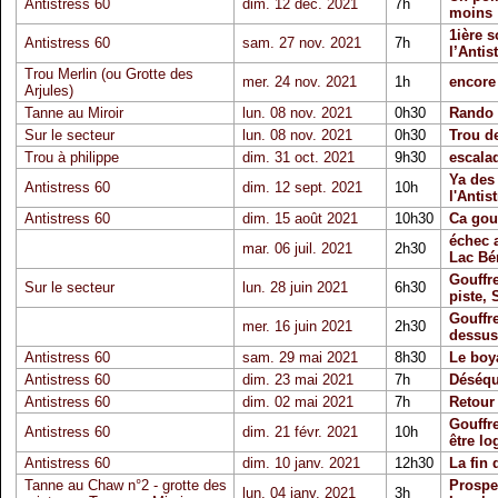
Antistress 60
dim. 12 déc. 2021
7h
moins
1ière s
Antistress 60
sam. 27 nov. 2021
7h
l’Antis
Trou Merlin (ou Grotte des
mer. 24 nov. 2021
1h
encore
Arjules)
Tanne au Miroir
lun. 08 nov. 2021
0h30
Rando 
Sur le secteur
lun. 08 nov. 2021
0h30
Trou de
Trou à philippe
dim. 31 oct. 2021
9h30
escalad
Ya des
Antistress 60
dim. 12 sept. 2021
10h
l'Antis
Antistress 60
dim. 15 août 2021
10h30
Ca gout
échec 
mar. 06 juil. 2021
2h30
Lac Bé
Gouffre
Sur le secteur
lun. 28 juin 2021
6h30
piste, 
Gouffre
mer. 16 juin 2021
2h30
dessus 
Antistress 60
sam. 29 mai 2021
8h30
Le boy
Antistress 60
dim. 23 mai 2021
7h
Déséqu
Antistress 60
dim. 02 mai 2021
7h
Retour 
Gouffre
Antistress 60
dim. 21 févr. 2021
10h
être lo
Antistress 60
dim. 10 janv. 2021
12h30
La fin 
Tanne au Chaw n°2 - grotte des
Prospe
lun. 04 janv. 2021
3h