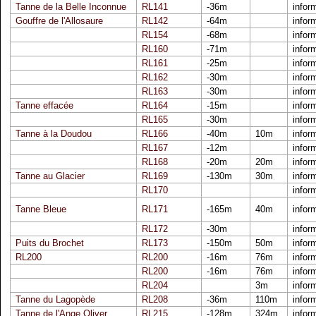
Tanne de la Belle Inconnue
RL141
-36m
infor
Gouffre de l'Allosaure
RL142
-64m
infor
RL154
-68m
infor
RL160
-71m
infor
RL161
-25m
infor
RL162
-30m
infor
RL163
-30m
infor
Tanne effacée
RL164
-15m
infor
RL165
-30m
infor
Tanne à la Doudou
RL166
-40m
10m
infor
RL167
-12m
infor
RL168
-20m
20m
infor
Tanne au Glacier
RL169
-130m
30m
infor
RL170
infor
Tanne Bleue
RL171
-165m
40m
infor
RL172
-30m
infor
Puits du Brochet
RL173
-150m
50m
infor
RL200
RL200
-16m
76m
infor
RL200
-16m
76m
infor
RL204
3m
infor
Tanne du Lagopède
RL208
-36m
110m
infor
Tanne de l'Ange Oliver
RL215
-128m
324m
infor