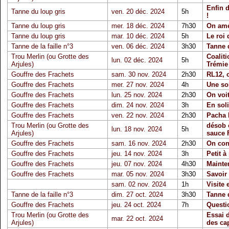
Enfin 
Tanne du loup gris
ven. 20 déc. 2024
5h
!
Tanne du loup gris
mer. 18 déc. 2024
7h30
On am
Tanne du loup gris
mar. 10 déc. 2024
5h
Le roi 
Tanne de la faille n°3
ven. 06 déc. 2024
3h30
Tanne d
Trou Merlin (ou Grotte des
Coaliti
lun. 02 déc. 2024
5h
Arjules)
Trémie
Gouffre des Frachets
sam. 30 nov. 2024
2h30
RL12, o
Gouffre des Frachets
mer. 27 nov. 2024
4h
Une sor
Gouffre des Frachets
lun. 25 nov. 2024
2h30
On voi
Gouffre des Frachets
dim. 24 nov. 2024
3h
En soli
Gouffre des Frachets
ven. 22 nov. 2024
2h30
Pacha
Trou Merlin (ou Grotte des
désob 
lun. 18 nov. 2024
5h
Arjules)
sauce 
Gouffre des Frachets
sam. 16 nov. 2024
2h30
On con
Gouffre des Frachets
jeu. 14 nov. 2024
3h
Petit à
Gouffre des Frachets
jeu. 07 nov. 2024
4h30
Mainten
Gouffre des Frachets
mar. 05 nov. 2024
3h30
Savoir 
sam. 02 nov. 2024
1h
Visite 
Tanne de la faille n°3
dim. 27 oct. 2024
3h30
Tanne d
Gouffre des Frachets
jeu. 24 oct. 2024
7h
Questi
Trou Merlin (ou Grotte des
Essai 
mar. 22 oct. 2024
Arjules)
des ca