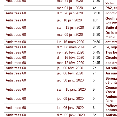
Antistress 60
mar. 21 juil. 2020
7h30
vue...
mer. 01 juil. 2020
4h
PA2, e
Antistress 60
dim. 28 juin 2020
8h30
Jonctio
Gouffr
Antistress 60
jeu. 18 juin 2020
10h
ton pie
Antistress 60
sam. 13 juin 2020
8h30
Suite d
De la t
Antistress 60
mar. 09 juin 2020
6h30
menu
Antistress 60
lun. 16 mars 2020
9h30
antistr
Antistress 60
dim. 08 mars 2020
9h
Si, sig
Antistress 60
ven. 28 févr. 2020
6h45
T'es bel
Antistress 60
dim. 16 févr. 2020
6h30
Circulez
Antistress 60
mer. 12 févr. 2020
2h45
des dr
Antistress 60
jeu. 06 févr. 2020
7h
Au sui
Antistress 60
jeu. 06 févr. 2020
7h
Au sui
Séréna
Antistress 60
jeu. 30 janv. 2020
6h
défunt
Creuse 
Antistress 60
sam. 18 janv. 2020
9h
s'ouvri
Antist
Antistress 60
jeu. 09 janv. 2020
9h
faire
Prélev
Antistress 60
lun. 06 janv. 2020
6h
photos
Antistress 60
dim. 05 janv. 2020
8h
Antistr