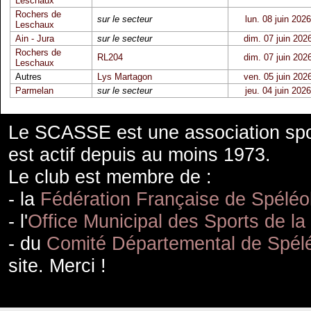
Leschaux
Rochers de
sur le secteur
lun. 08 juin 2026
Leschaux
Ain - Jura
sur le secteur
dim. 07 juin 202
Rochers de
RL204
dim. 07 juin 202
Leschaux
Autres
Lys Martagon
ven. 05 juin 202
Parmelan
sur le secteur
jeu. 04 juin 2026
Le SCASSE est une association spor
est actif depuis au moins 1973.
Le club est membre de :
- la
Fédération Française de Spéléo
- l'
Office Municipal des Sports de la
- du
Comité Départemental de Spélé
site. Merci !