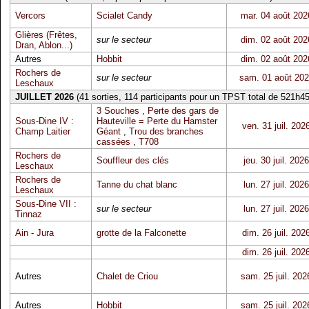
Vercors
Scialet Candy
mar. 04 août 202
Glières (Frêtes,
sur le secteur
dim. 02 août 202
Dran, Ablon...)
Autres
Hobbit
dim. 02 août 202
Rochers de
sur le secteur
sam. 01 août 20
Leschaux
JUILLET 2026
(41 sorties, 114 participants pour un TPST total de 521h45
3 Souches
,
Perte des gars de
Sous-Dine IV :
Hauteville = Perte du Hamster
ven. 31 juil. 202
Champ Laitier
Géant
,
Trou des branches
cassées
,
T708
Rochers de
Souffleur des clés
jeu. 30 juil. 2026
Leschaux
Rochers de
Tanne du chat blanc
lun. 27 juil. 2026
Leschaux
Sous-Dine VII :
sur le secteur
lun. 27 juil. 2026
Tinnaz
Ain - Jura
grotte de la Falconette
dim. 26 juil. 202
dim. 26 juil. 202
Autres
Chalet de Criou
sam. 25 juil. 202
Autres
Hobbit
sam. 25 juil. 202