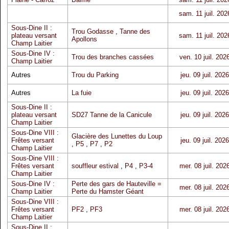
sam. 11 juil. 202
Sous-Dine II :
Trou Godasse
,
Tanne des
plateau versant
sam. 11 juil. 202
Apollons
Champ Laitier
Sous-Dine IV :
Trou des branches cassées
ven. 10 juil. 202
Champ Laitier
Autres
Trou du Parking
jeu. 09 juil. 2026
Autres
La fuie
jeu. 09 juil. 2026
Sous-Dine II :
plateau versant
SD27 Tanne de la Canicule
jeu. 09 juil. 2026
Champ Laitier
Sous-Dine VIII :
Glacière des Lunettes du Loup
Frêtes versant
jeu. 09 juil. 2026
,
P5
,
P7
,
P2
Champ Laitier
Sous-Dine VIII :
Frêtes versant
souffleur estival
,
P4
,
P3-4
mer. 08 juil. 202
Champ Laitier
Sous-Dine IV :
Perte des gars de Hauteville =
mer. 08 juil. 202
Champ Laitier
Perte du Hamster Géant
Sous-Dine VIII :
Frêtes versant
PF2
,
PF3
mer. 08 juil. 202
Champ Laitier
Sous-Dine II :