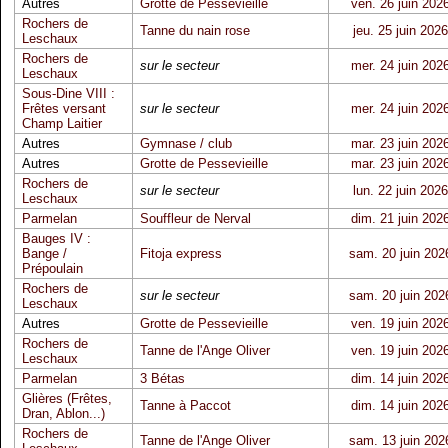
Autres
Grotte de Pessevieille
ven. 26 juin 202
Rochers de
Tanne du nain rose
jeu. 25 juin 2026
Leschaux
Rochers de
sur le secteur
mer. 24 juin 202
Leschaux
Sous-Dine VIII :
Frêtes versant
sur le secteur
mer. 24 juin 202
Champ Laitier
Autres
Gymnase / club
mar. 23 juin 202
Autres
Grotte de Pessevieille
mar. 23 juin 202
Rochers de
sur le secteur
lun. 22 juin 2026
Leschaux
Parmelan
Souffleur de Nerval
dim. 21 juin 202
Bauges IV :
Bange /
Fitoja express
sam. 20 juin 202
Prépoulain
Rochers de
sur le secteur
sam. 20 juin 202
Leschaux
Autres
Grotte de Pessevieille
ven. 19 juin 202
Rochers de
Tanne de l'Ange Oliver
ven. 19 juin 202
Leschaux
Parmelan
3 Bétas
dim. 14 juin 202
Glières (Frêtes,
Tanne à Paccot
dim. 14 juin 202
Dran, Ablon...)
Rochers de
Tanne de l'Ange Oliver
sam. 13 juin 202