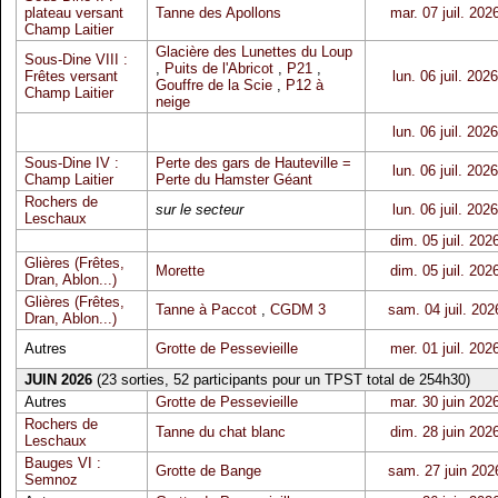
plateau versant
Tanne des Apollons
mar. 07 juil. 202
Champ Laitier
Glacière des Lunettes du Loup
Sous-Dine VIII :
,
Puits de l'Abricot
,
P21
,
Frêtes versant
lun. 06 juil. 2026
Gouffre de la Scie
,
P12 à
Champ Laitier
neige
lun. 06 juil. 2026
Sous-Dine IV :
Perte des gars de Hauteville =
lun. 06 juil. 2026
Champ Laitier
Perte du Hamster Géant
Rochers de
sur le secteur
lun. 06 juil. 2026
Leschaux
dim. 05 juil. 202
Glières (Frêtes,
Morette
dim. 05 juil. 202
Dran, Ablon...)
Glières (Frêtes,
Tanne à Paccot
,
CGDM 3
sam. 04 juil. 202
Dran, Ablon...)
Autres
Grotte de Pessevieille
mer. 01 juil. 202
JUIN 2026
(23 sorties, 52 participants pour un TPST total de 254h30)
Autres
Grotte de Pessevieille
mar. 30 juin 202
Rochers de
Tanne du chat blanc
dim. 28 juin 202
Leschaux
Bauges VI :
Grotte de Bange
sam. 27 juin 202
Semnoz