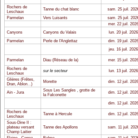
Rochers de
Tanne du chat blanc
sam. 25 juil. 202
Leschaux
Parmelan
Vers Luisants
sam. 25 juil. 202
mer. 22 juil. 202
Canyons
Canyons du Valais
lun. 20 juil. 2026
Parmelan
Perle de l'Anglettaz
dim. 19 juil. 202
jeu. 16 juil. 2026
Parmelan
Diau (Réseau de la)
mer. 15 juil. 202
Rochers de
sur le secteur
lun. 13 juil. 2026
Leschaux
Glières (Frêtes,
Morette
dim. 12 juil. 202
Dran, Ablon...)
Sous Les Sangles
,
grotte de
Ain - Jura
dim. 12 juil. 202
la Falconette
dim. 12 juil. 202
Rochers de
Tanne à Hercule
dim. 12 juil. 202
Leschaux
Sous-Dine II :
plateau versant
Tanne des Apollons
sam. 11 juil. 202
Champ Laitier
Flaine - Carroz
Balme
sam. 11 juil. 202