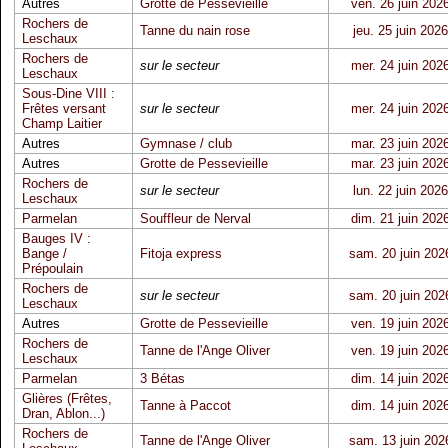
Autres
Grotte de Pessevieille
ven. 26 juin 202
Rochers de
Tanne du nain rose
jeu. 25 juin 2026
Leschaux
Rochers de
sur le secteur
mer. 24 juin 202
Leschaux
Sous-Dine VIII :
Frêtes versant
sur le secteur
mer. 24 juin 202
Champ Laitier
Autres
Gymnase / club
mar. 23 juin 202
Autres
Grotte de Pessevieille
mar. 23 juin 202
Rochers de
sur le secteur
lun. 22 juin 2026
Leschaux
Parmelan
Souffleur de Nerval
dim. 21 juin 202
Bauges IV :
Bange /
Fitoja express
sam. 20 juin 202
Prépoulain
Rochers de
sur le secteur
sam. 20 juin 202
Leschaux
Autres
Grotte de Pessevieille
ven. 19 juin 202
Rochers de
Tanne de l'Ange Oliver
ven. 19 juin 202
Leschaux
Parmelan
3 Bétas
dim. 14 juin 202
Glières (Frêtes,
Tanne à Paccot
dim. 14 juin 202
Dran, Ablon...)
Rochers de
Tanne de l'Ange Oliver
sam. 13 juin 202