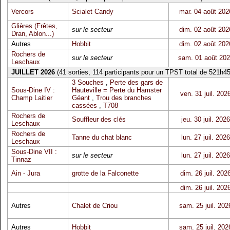
Vercors
Scialet Candy
mar. 04 août 202
Glières (Frêtes,
sur le secteur
dim. 02 août 202
Dran, Ablon...)
Autres
Hobbit
dim. 02 août 202
Rochers de
sur le secteur
sam. 01 août 20
Leschaux
JUILLET 2026
(41 sorties, 114 participants pour un TPST total de 521h45
3 Souches
,
Perte des gars de
Sous-Dine IV :
Hauteville = Perte du Hamster
ven. 31 juil. 202
Champ Laitier
Géant
,
Trou des branches
cassées
,
T708
Rochers de
Souffleur des clés
jeu. 30 juil. 2026
Leschaux
Rochers de
Tanne du chat blanc
lun. 27 juil. 2026
Leschaux
Sous-Dine VII :
sur le secteur
lun. 27 juil. 2026
Tinnaz
Ain - Jura
grotte de la Falconette
dim. 26 juil. 202
dim. 26 juil. 202
Autres
Chalet de Criou
sam. 25 juil. 202
Autres
Hobbit
sam. 25 juil. 202