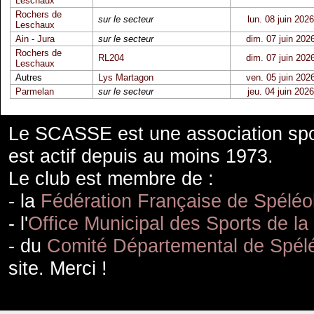
Leschaux
Rochers de
sur le secteur
lun. 08 juin 2026
Leschaux
Ain - Jura
sur le secteur
dim. 07 juin 202
Rochers de
RL204
dim. 07 juin 202
Leschaux
Autres
Lys Martagon
ven. 05 juin 202
Parmelan
sur le secteur
jeu. 04 juin 2026
Le SCASSE est une association spor
est actif depuis au moins 1973.
Le club est membre de :
- la
Fédération Française de Spéléo
- l'
Office Municipal des Sports de la
- du
Comité Départemental de Spélé
site. Merci !