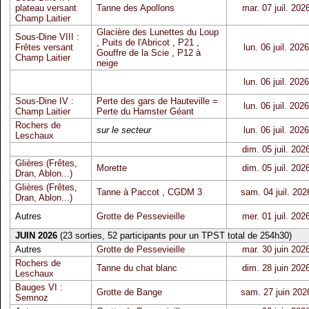
plateau versant
Tanne des Apollons
mar. 07 juil. 202
Champ Laitier
Glacière des Lunettes du Loup
Sous-Dine VIII :
,
Puits de l'Abricot
,
P21
,
Frêtes versant
lun. 06 juil. 2026
Gouffre de la Scie
,
P12 à
Champ Laitier
neige
lun. 06 juil. 2026
Sous-Dine IV :
Perte des gars de Hauteville =
lun. 06 juil. 2026
Champ Laitier
Perte du Hamster Géant
Rochers de
sur le secteur
lun. 06 juil. 2026
Leschaux
dim. 05 juil. 202
Glières (Frêtes,
Morette
dim. 05 juil. 202
Dran, Ablon...)
Glières (Frêtes,
Tanne à Paccot
,
CGDM 3
sam. 04 juil. 202
Dran, Ablon...)
Autres
Grotte de Pessevieille
mer. 01 juil. 202
JUIN 2026
(23 sorties, 52 participants pour un TPST total de 254h30)
Autres
Grotte de Pessevieille
mar. 30 juin 202
Rochers de
Tanne du chat blanc
dim. 28 juin 202
Leschaux
Bauges VI :
Grotte de Bange
sam. 27 juin 202
Semnoz