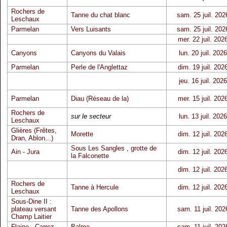
Rochers de
Tanne du chat blanc
sam. 25 juil. 202
Leschaux
Parmelan
Vers Luisants
sam. 25 juil. 202
mer. 22 juil. 202
Canyons
Canyons du Valais
lun. 20 juil. 2026
Parmelan
Perle de l'Anglettaz
dim. 19 juil. 202
jeu. 16 juil. 2026
Parmelan
Diau (Réseau de la)
mer. 15 juil. 202
Rochers de
sur le secteur
lun. 13 juil. 2026
Leschaux
Glières (Frêtes,
Morette
dim. 12 juil. 202
Dran, Ablon...)
Sous Les Sangles
,
grotte de
Ain - Jura
dim. 12 juil. 202
la Falconette
dim. 12 juil. 202
Rochers de
Tanne à Hercule
dim. 12 juil. 202
Leschaux
Sous-Dine II :
plateau versant
Tanne des Apollons
sam. 11 juil. 202
Champ Laitier
Flaine - Carroz
Balme
sam. 11 juil. 202