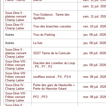
sam. 11 juil. 202
Sous-Dine II :
Trou Godasse
,
Tanne des
plateau versant
sam. 11 juil. 202
Apollons
Champ Laitier
Sous-Dine IV :
Trou des branches cassées
ven. 10 juil. 202
Champ Laitier
Autres
Trou du Parking
jeu. 09 juil. 2026
Autres
La fuie
jeu. 09 juil. 2026
Sous-Dine II :
plateau versant
SD27 Tanne de la Canicule
jeu. 09 juil. 2026
Champ Laitier
Sous-Dine VIII :
Glacière des Lunettes du Loup
Frêtes versant
jeu. 09 juil. 2026
,
P5
,
P7
,
P2
Champ Laitier
Sous-Dine VIII :
Frêtes versant
souffleur estival
,
P4
,
P3-4
mer. 08 juil. 202
Champ Laitier
Sous-Dine IV :
Perte des gars de Hauteville =
mer. 08 juil. 202
Champ Laitier
Perte du Hamster Géant
Sous-Dine VIII :
Frêtes versant
PF2
,
PF3
mer. 08 juil. 202
Champ Laitier
Sous-Dine II :