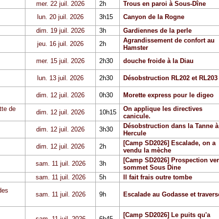
mer. 22 juil. 2026
2h
Trous en paroi à Sous-Dîne
lun. 20 juil. 2026
3h15
Canyon de la Rogne
dim. 19 juil. 2026
3h
Gardiennes de la perle
Agrandissement de confort au
jeu. 16 juil. 2026
2h
Hamster
mer. 15 juil. 2026
2h30
douche froide à la Diau
lun. 13 juil. 2026
2h30
Désobstruction RL202 et RL203
dim. 12 juil. 2026
0h30
Morette express pour le digeo
tte de
On applique les directives
dim. 12 juil. 2026
10h15
canicule.
Désobstruction dans la Tanne à
dim. 12 juil. 2026
3h30
Hercule
[Camp SD2026] Escalade, on a
dim. 12 juil. 2026
2h
vendu la mèche
[Camp SD2026] Prospection ver
sam. 11 juil. 2026
3h
sommet Sous Dine
sam. 11 juil. 2026
5h
Il fait frais outre tombe
des
sam. 11 juil. 2026
9h
Escalade au Godasse et travers
[Camp SD2026] Le puits qu'a
sam. 11 juil. 2026
6h45