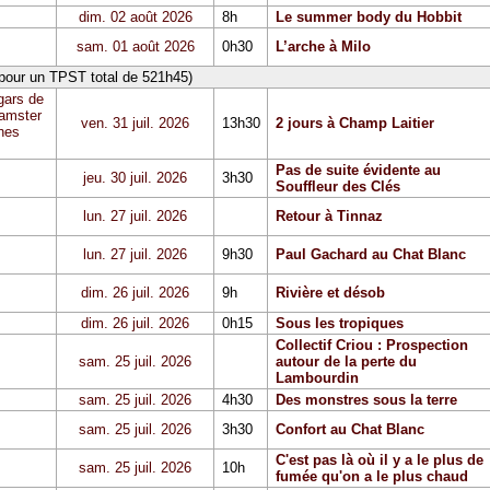
dim. 02 août 2026
8h
Le summer body du Hobbit
sam. 01 août 2026
0h30
L’arche à Milo
 pour un TPST total de 521h45)
gars de
Hamster
ven. 31 juil. 2026
13h30
2 jours à Champ Laitier
hes
Pas de suite évidente au
jeu. 30 juil. 2026
3h30
Souffleur des Clés
lun. 27 juil. 2026
Retour à Tinnaz
lun. 27 juil. 2026
9h30
Paul Gachard au Chat Blanc
dim. 26 juil. 2026
9h
Rivière et désob
dim. 26 juil. 2026
0h15
Sous les tropiques
Collectif Criou : Prospection
sam. 25 juil. 2026
autour de la perte du
Lambourdin
sam. 25 juil. 2026
4h30
Des monstres sous la terre
sam. 25 juil. 2026
3h30
Confort au Chat Blanc
C'est pas là où il y a le plus de
sam. 25 juil. 2026
10h
fumée qu'on a le plus chaud