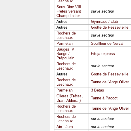
Leschaux
Sous-Dine VIII :
Frêtes versant
sur le secteur
Champ Laitier
Autres
Gymnase / club
Autres
Grotte de Pessevieille
Rochers de
sur le secteur
Leschaux
Parmelan
Souffleur de Nerval
Bauges IV :
Bange /
Fitoja express
Prépoulain
Rochers de
sur le secteur
Leschaux
Autres
Grotte de Pessevieille
Rochers de
Tanne de l'Ange Oliver
Leschaux
Parmelan
3 Bétas
Glières (Frêtes,
Tanne à Paccot
Dran, Ablon...)
Rochers de
Tanne de l'Ange Oliver
Leschaux
Rochers de
sur le secteur
Leschaux
Ain - Jura
sur le secteur