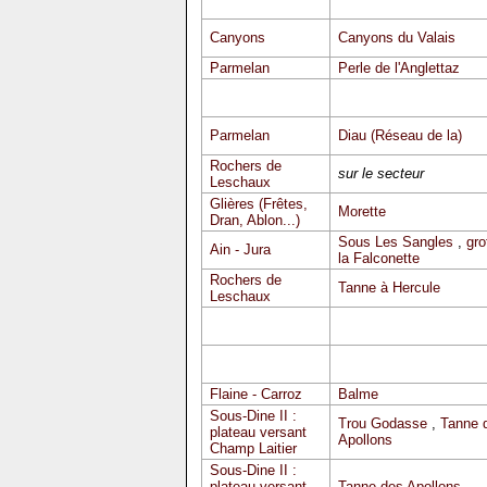
Canyons
Canyons du Valais
Parmelan
Perle de l'Anglettaz
Parmelan
Diau (Réseau de la)
Rochers de
sur le secteur
Leschaux
Glières (Frêtes,
Morette
Dran, Ablon...)
Sous Les Sangles
,
gro
Ain - Jura
la Falconette
Rochers de
Tanne à Hercule
Leschaux
Flaine - Carroz
Balme
Sous-Dine II :
Trou Godasse
,
Tanne 
plateau versant
Apollons
Champ Laitier
Sous-Dine II :
plateau versant
Tanne des Apollons