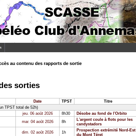
s
ccès au contenu des rapports de sortie
es sorties
Date
TPST
Titre
 un TPST total de 52h)
jeu. 06 août 2026
8h30
Désobe au fond de l'Orbito
L'argent coule à flots pour les
mar. 04 août 2026
8h
candystadors
Prospection extrémité Nord-Est
dim. 02 août 2026
1h
du Mont Téret