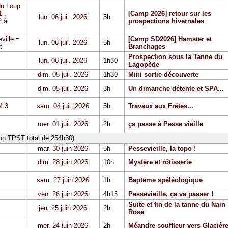
du Loup
1
,
[Camp 2026] retour sur les
lun. 06 juil. 2026
5h
 à
prospections hivernales
ville =
[Camp SD2026] Hamster et
lun. 06 juil. 2026
5h
t
Branchages
Prospection sous la Tanne du
lun. 06 juil. 2026
1h30
Lagopède
dim. 05 juil. 2026
1h30
Mini sortie découverte
dim. 05 juil. 2026
3h
Un dimanche détente et SPA...
 3
sam. 04 juil. 2026
5h
Travaux aux Frêtes...
mer. 01 juil. 2026
2h
ça passe à Pesse vieille
 un TPST total de 254h30)
mar. 30 juin 2026
5h
Pessevieille, la topo !
dim. 28 juin 2026
10h
Mystère et rôtisserie
sam. 27 juin 2026
1h
Baptême spéléologique
ven. 26 juin 2026
4h15
Pessevieille, ça va passer !
Suite et fin de la tanne du Nain
jeu. 25 juin 2026
2h
Rose
mer. 24 juin 2026
2h
Méandre souffleur vers Glacièr