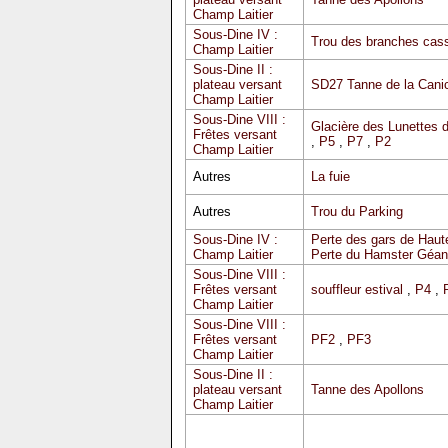
Champ Laitier
Sous-Dine IV :
Trou des branches cas
Champ Laitier
Sous-Dine II :
plateau versant
SD27 Tanne de la Cani
Champ Laitier
Sous-Dine VIII :
Glacière des Lunettes 
Frêtes versant
,
P5
,
P7
,
P2
Champ Laitier
Autres
La fuie
Autres
Trou du Parking
Sous-Dine IV :
Perte des gars de Haute
Champ Laitier
Perte du Hamster Géan
Sous-Dine VIII :
Frêtes versant
souffleur estival
,
P4
,
Champ Laitier
Sous-Dine VIII :
Frêtes versant
PF2
,
PF3
Champ Laitier
Sous-Dine II :
plateau versant
Tanne des Apollons
Champ Laitier