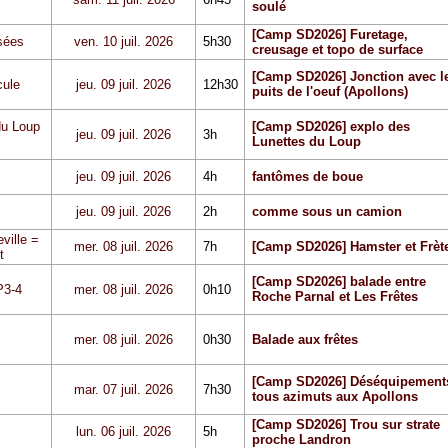
soulé
[Camp SD2026] Furetage,
sées
ven. 10 juil. 2026
5h30
creusage et topo de surface
[Camp SD2026] Jonction avec l
cule
jeu. 09 juil. 2026
12h30
puits de l'oeuf (Apollons)
du Loup
[Camp SD2026] explo des
jeu. 09 juil. 2026
3h
Lunettes du Loup
jeu. 09 juil. 2026
4h
fantômes de boue
jeu. 09 juil. 2026
2h
comme sous un camion
ville =
mer. 08 juil. 2026
7h
[Camp SD2026] Hamster et Frèt
t
[Camp SD2026] balade entre
P3-4
mer. 08 juil. 2026
0h10
Roche Parnal et Les Frêtes
mer. 08 juil. 2026
0h30
Balade aux frêtes
[Camp SD2026] Déséquipement
mar. 07 juil. 2026
7h30
tous azimuts aux Apollons
[Camp SD2026] Trou sur strate
lun. 06 juil. 2026
5h
proche Landron