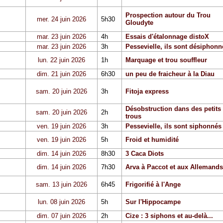
Prospection autour du Trou
mer. 24 juin 2026
5h30
Gloudyte
mar. 23 juin 2026
4h
Essais d'étalonnage distoX
mar. 23 juin 2026
3h
Pessevielle, ils sont désiphonn
lun. 22 juin 2026
1h
Marquage et trou souffleur
dim. 21 juin 2026
6h30
un peu de fraicheur à la Diau
sam. 20 juin 2026
3h
Fitoja express
Désobstruction dans des petits
sam. 20 juin 2026
2h
trous
ven. 19 juin 2026
3h
Pessevielle, ils sont siphonnés
ven. 19 juin 2026
5h
Froid et humidité
dim. 14 juin 2026
8h30
3 Caca Diots
dim. 14 juin 2026
7h30
Arva à Paccot et aux Allemands
sam. 13 juin 2026
6h45
Frigorifié à l'Ange
lun. 08 juin 2026
5h
Sur l'Hippocampe
dim. 07 juin 2026
2h
Cize : 3 siphons et au-delà...