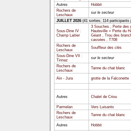
Autres
Hobbit
Rochers de
sur le secteur
Leschaux
JUILLET 2026
(41 sorties, 114 participants
3 Souches
,
Perte des 
Sous-Dine IV :
Hauteville = Perte du 
Champ Laitier
Géant
,
Trou des branc
cassées
,
T708
Rochers de
Souffleur des clés
Leschaux
Sous-Dine VII :
sur le secteur
Tinnaz
Rochers de
Tanne du chat blanc
Leschaux
Ain - Jura
grotte de la Falconette
Autres
Chalet de Criou
Parmelan
Vers Luisants
Rochers de
Tanne du chat blanc
Leschaux
Autres
Hobbit