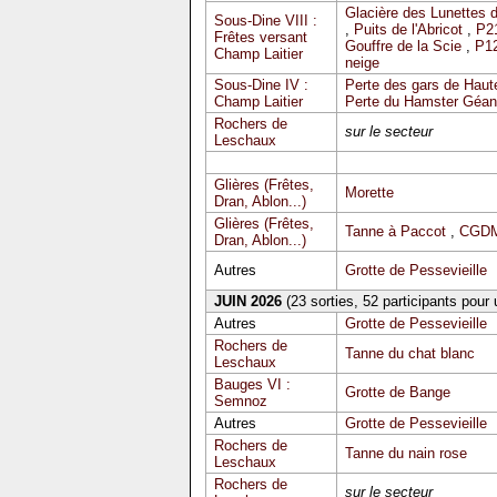
Glacière des Lunettes 
Sous-Dine VIII :
,
Puits de l'Abricot
,
P2
Frêtes versant
Gouffre de la Scie
,
P12
Champ Laitier
neige
Sous-Dine IV :
Perte des gars de Haute
Champ Laitier
Perte du Hamster Géan
Rochers de
sur le secteur
Leschaux
Glières (Frêtes,
Morette
Dran, Ablon...)
Glières (Frêtes,
Tanne à Paccot
,
CGDM
Dran, Ablon...)
Autres
Grotte de Pessevieille
JUIN 2026
(23 sorties, 52 participants pour
Autres
Grotte de Pessevieille
Rochers de
Tanne du chat blanc
Leschaux
Bauges VI :
Grotte de Bange
Semnoz
Autres
Grotte de Pessevieille
Rochers de
Tanne du nain rose
Leschaux
Rochers de
sur le secteur