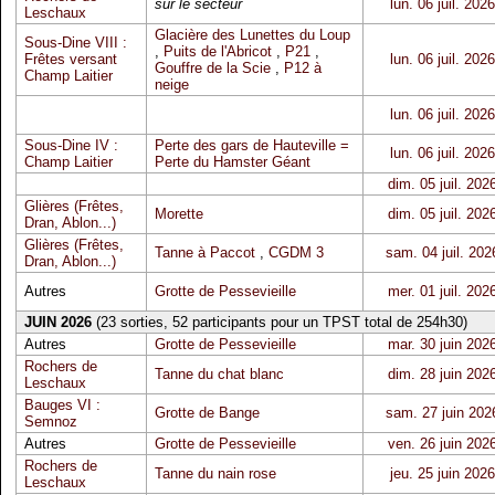
sur le secteur
lun. 06 juil. 2026
Leschaux
Glacière des Lunettes du Loup
Sous-Dine VIII :
,
Puits de l'Abricot
,
P21
,
Frêtes versant
lun. 06 juil. 2026
Gouffre de la Scie
,
P12 à
Champ Laitier
neige
lun. 06 juil. 2026
Sous-Dine IV :
Perte des gars de Hauteville =
lun. 06 juil. 2026
Champ Laitier
Perte du Hamster Géant
dim. 05 juil. 202
Glières (Frêtes,
Morette
dim. 05 juil. 202
Dran, Ablon...)
Glières (Frêtes,
Tanne à Paccot
,
CGDM 3
sam. 04 juil. 202
Dran, Ablon...)
Autres
Grotte de Pessevieille
mer. 01 juil. 202
JUIN 2026
(23 sorties, 52 participants pour un TPST total de 254h30)
Autres
Grotte de Pessevieille
mar. 30 juin 202
Rochers de
Tanne du chat blanc
dim. 28 juin 202
Leschaux
Bauges VI :
Grotte de Bange
sam. 27 juin 202
Semnoz
Autres
Grotte de Pessevieille
ven. 26 juin 202
Rochers de
Tanne du nain rose
jeu. 25 juin 2026
Leschaux