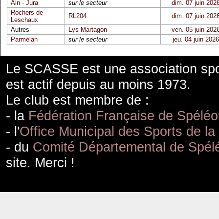
Ain - Jura
sur le secteur
dim. 07 juin 202
Rochers de
RL204
dim. 07 juin 202
Leschaux
Autres
Lys Martagon
ven. 05 juin 202
Parmelan
sur le secteur
jeu. 04 juin 2026
Le SCASSE est une association spor
est actif depuis au moins 1973.
Le club est membre de :
- la
Fédération Française de Spéléo
- l'
Office Municipal des Sports de la
- du
Comité Départemental de Spélé
site. Merci !