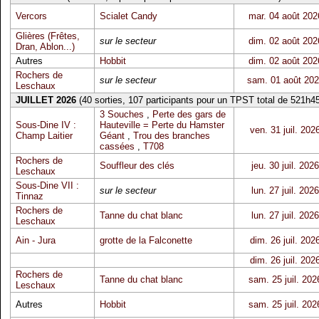
Vercors
Scialet Candy
mar. 04 août 202
Glières (Frêtes,
sur le secteur
dim. 02 août 202
Dran, Ablon...)
Autres
Hobbit
dim. 02 août 202
Rochers de
sur le secteur
sam. 01 août 20
Leschaux
JUILLET 2026
(40 sorties, 107 participants pour un TPST total de 521h45
3 Souches
,
Perte des gars de
Sous-Dine IV :
Hauteville = Perte du Hamster
ven. 31 juil. 202
Champ Laitier
Géant
,
Trou des branches
cassées
,
T708
Rochers de
Souffleur des clés
jeu. 30 juil. 2026
Leschaux
Sous-Dine VII :
sur le secteur
lun. 27 juil. 2026
Tinnaz
Rochers de
Tanne du chat blanc
lun. 27 juil. 2026
Leschaux
Ain - Jura
grotte de la Falconette
dim. 26 juil. 202
dim. 26 juil. 202
Rochers de
Tanne du chat blanc
sam. 25 juil. 202
Leschaux
Autres
Hobbit
sam. 25 juil. 202