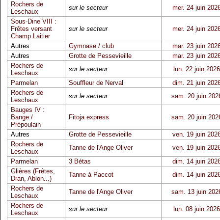
Rochers de
sur le secteur
mer. 24 juin 202
Leschaux
Sous-Dine VIII :
Frêtes versant
sur le secteur
mer. 24 juin 202
Champ Laitier
Autres
Gymnase / club
mar. 23 juin 202
Autres
Grotte de Pessevieille
mar. 23 juin 202
Rochers de
sur le secteur
lun. 22 juin 2026
Leschaux
Parmelan
Souffleur de Nerval
dim. 21 juin 202
Rochers de
sur le secteur
sam. 20 juin 202
Leschaux
Bauges IV :
Bange /
Fitoja express
sam. 20 juin 202
Prépoulain
Autres
Grotte de Pessevieille
ven. 19 juin 202
Rochers de
Tanne de l'Ange Oliver
ven. 19 juin 202
Leschaux
Parmelan
3 Bétas
dim. 14 juin 202
Glières (Frêtes,
Tanne à Paccot
dim. 14 juin 202
Dran, Ablon...)
Rochers de
Tanne de l'Ange Oliver
sam. 13 juin 202
Leschaux
Rochers de
sur le secteur
lun. 08 juin 2026
Leschaux