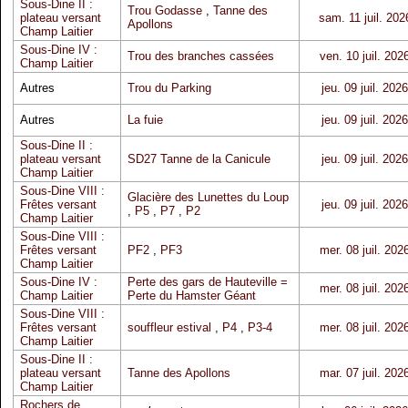
Sous-Dine II :
Trou Godasse
,
Tanne des
plateau versant
sam. 11 juil. 202
Apollons
Champ Laitier
Sous-Dine IV :
Trou des branches cassées
ven. 10 juil. 202
Champ Laitier
Autres
Trou du Parking
jeu. 09 juil. 2026
Autres
La fuie
jeu. 09 juil. 2026
Sous-Dine II :
plateau versant
SD27 Tanne de la Canicule
jeu. 09 juil. 2026
Champ Laitier
Sous-Dine VIII :
Glacière des Lunettes du Loup
Frêtes versant
jeu. 09 juil. 2026
,
P5
,
P7
,
P2
Champ Laitier
Sous-Dine VIII :
Frêtes versant
PF2
,
PF3
mer. 08 juil. 202
Champ Laitier
Sous-Dine IV :
Perte des gars de Hauteville =
mer. 08 juil. 202
Champ Laitier
Perte du Hamster Géant
Sous-Dine VIII :
Frêtes versant
souffleur estival
,
P4
,
P3-4
mer. 08 juil. 202
Champ Laitier
Sous-Dine II :
plateau versant
Tanne des Apollons
mar. 07 juil. 202
Champ Laitier
Rochers de