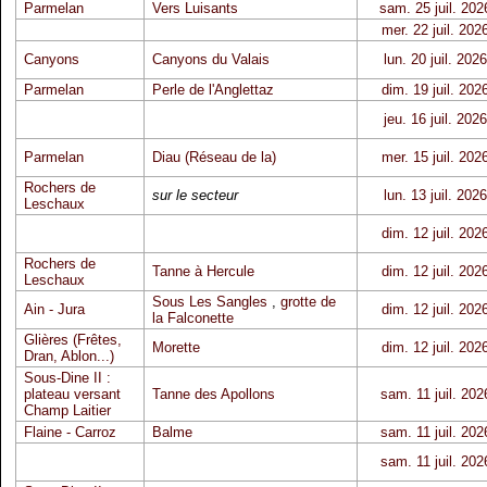
Parmelan
Vers Luisants
sam. 25 juil. 202
mer. 22 juil. 202
Canyons
Canyons du Valais
lun. 20 juil. 2026
Parmelan
Perle de l'Anglettaz
dim. 19 juil. 202
jeu. 16 juil. 2026
Parmelan
Diau (Réseau de la)
mer. 15 juil. 202
Rochers de
sur le secteur
lun. 13 juil. 2026
Leschaux
dim. 12 juil. 202
Rochers de
Tanne à Hercule
dim. 12 juil. 202
Leschaux
Sous Les Sangles
,
grotte de
Ain - Jura
dim. 12 juil. 202
la Falconette
Glières (Frêtes,
Morette
dim. 12 juil. 202
Dran, Ablon...)
Sous-Dine II :
plateau versant
Tanne des Apollons
sam. 11 juil. 202
Champ Laitier
Flaine - Carroz
Balme
sam. 11 juil. 202
sam. 11 juil. 202