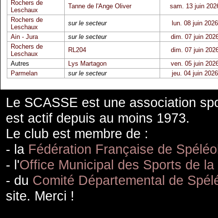
Rochers de
Tanne de l'Ange Oliver
sam. 13 juin 202
Leschaux
Rochers de
sur le secteur
lun. 08 juin 2026
Leschaux
Ain - Jura
sur le secteur
dim. 07 juin 202
Rochers de
RL204
dim. 07 juin 202
Leschaux
Autres
Lys Martagon
ven. 05 juin 202
Parmelan
sur le secteur
jeu. 04 juin 2026
Le SCASSE est une association spor
est actif depuis au moins 1973.
Le club est membre de :
- la
Fédération Française de Spéléo
- l'
Office Municipal des Sports de la
- du
Comité Départemental de Spélé
site. Merci !