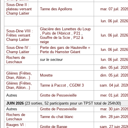
Sous-Dine II :
plateau versant
Tanne des Apollons
mar. 07 juil. 202
Champ Laitier
lun. 06 juil. 2026
Glacière des Lunettes du Loup
Sous-Dine VIII :
,
Puits de l'Abricot
,
P21
,
Frêtes versant
lun. 06 juil. 2026
Gouffre de la Scie
,
P12 à
Champ Laitier
neige
Sous-Dine IV :
Perte des gars de Hauteville =
lun. 06 juil. 2026
Champ Laitier
Perte du Hamster Géant
Rochers de
sur le secteur
lun. 06 juil. 2026
Leschaux
dim. 05 juil. 202
Glières (Frêtes,
Morette
dim. 05 juil. 202
Dran, Ablon...)
Glières (Frêtes,
Tanne à Paccot
,
CGDM 3
sam. 04 juil. 202
Dran, Ablon...)
Autres
Grotte de Pessevieille
mer. 01 juil. 202
JUIN 2026
(23 sorties, 52 participants pour un TPST total de 254h30)
Autres
Grotte de Pessevieille
mar. 30 juin 202
Rochers de
Tanne du chat blanc
dim. 28 juin 202
Leschaux
Bauges VI :
Grotte de Bange
sam. 27 juin 202