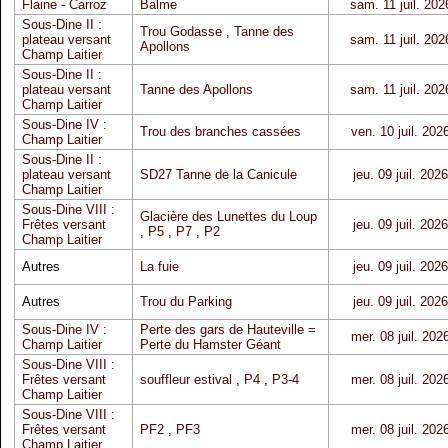
Flaine - Carroz
Balme
sam. 11 juil. 202
Sous-Dine II :
Trou Godasse
,
Tanne des
plateau versant
sam. 11 juil. 202
Apollons
Champ Laitier
Sous-Dine II :
plateau versant
Tanne des Apollons
sam. 11 juil. 202
Champ Laitier
Sous-Dine IV :
Trou des branches cassées
ven. 10 juil. 202
Champ Laitier
Sous-Dine II :
plateau versant
SD27 Tanne de la Canicule
jeu. 09 juil. 2026
Champ Laitier
Sous-Dine VIII :
Glacière des Lunettes du Loup
Frêtes versant
jeu. 09 juil. 2026
,
P5
,
P7
,
P2
Champ Laitier
Autres
La fuie
jeu. 09 juil. 2026
Autres
Trou du Parking
jeu. 09 juil. 2026
Sous-Dine IV :
Perte des gars de Hauteville =
mer. 08 juil. 202
Champ Laitier
Perte du Hamster Géant
Sous-Dine VIII :
Frêtes versant
souffleur estival
,
P4
,
P3-4
mer. 08 juil. 202
Champ Laitier
Sous-Dine VIII :
Frêtes versant
PF2
,
PF3
mer. 08 juil. 202
Champ Laitier