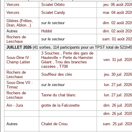
Vercors
Scialet Orbito
jeu. 06 août 202
Vercors
Scialet Candy
mar. 04 août 202
Glières (Frêtes,
sur le secteur
dim. 02 août 202
Dran, Ablon...)
Autres
Hobbit
dim. 02 août 202
Rochers de
sur le secteur
sam. 01 août 20
Leschaux
JUILLET 2026
(41 sorties, 114 participants pour un TPST total de 521h45
3 Souches
,
Perte des gars de
Sous-Dine IV :
Hauteville = Perte du Hamster
ven. 31 juil. 202
Champ Laitier
Géant
,
Trou des branches
cassées
,
T708
Rochers de
Souffleur des clés
jeu. 30 juil. 2026
Leschaux
Sous-Dine VII :
sur le secteur
lun. 27 juil. 2026
Tinnaz
Rochers de
Tanne du chat blanc
lun. 27 juil. 2026
Leschaux
Ain - Jura
grotte de la Falconette
dim. 26 juil. 202
dim. 26 juil. 202
Autres
Chalet de Criou
sam. 25 juil. 202