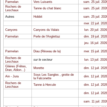
Parmelan
Vers Luisants
sam. 25 juil. 202
Rochers de
Tanne du chat blanc
sam. 25 juil. 202
Leschaux
Autres
Hobbit
sam. 25 juil. 202
mer. 22 juil. 202
Canyons
Canyons du Valais
lun. 20 juil. 2026
Parmelan
Perle de l'Anglettaz
dim. 19 juil. 202
jeu. 16 juil. 2026
Parmelan
Diau (Réseau de la)
mer. 15 juil. 202
Rochers de
sur le secteur
lun. 13 juil. 2026
Leschaux
Glières (Frêtes,
Morette
dim. 12 juil. 202
Dran, Ablon...)
Sous Les Sangles
,
grotte de
Ain - Jura
dim. 12 juil. 202
la Falconette
Rochers de
Tanne à Hercule
dim. 12 juil. 202
Leschaux
dim. 12 juil. 202
sam. 11 juil. 202