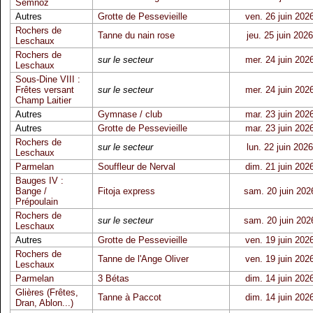
Semnoz
Autres
Grotte de Pessevieille
ven. 26 juin 202
Rochers de
Tanne du nain rose
jeu. 25 juin 2026
Leschaux
Rochers de
sur le secteur
mer. 24 juin 202
Leschaux
Sous-Dine VIII :
Frêtes versant
sur le secteur
mer. 24 juin 202
Champ Laitier
Autres
Gymnase / club
mar. 23 juin 202
Autres
Grotte de Pessevieille
mar. 23 juin 202
Rochers de
sur le secteur
lun. 22 juin 2026
Leschaux
Parmelan
Souffleur de Nerval
dim. 21 juin 202
Bauges IV :
Bange /
Fitoja express
sam. 20 juin 202
Prépoulain
Rochers de
sur le secteur
sam. 20 juin 202
Leschaux
Autres
Grotte de Pessevieille
ven. 19 juin 202
Rochers de
Tanne de l'Ange Oliver
ven. 19 juin 202
Leschaux
Parmelan
3 Bétas
dim. 14 juin 202
Glières (Frêtes,
Tanne à Paccot
dim. 14 juin 202
Dran, Ablon...)