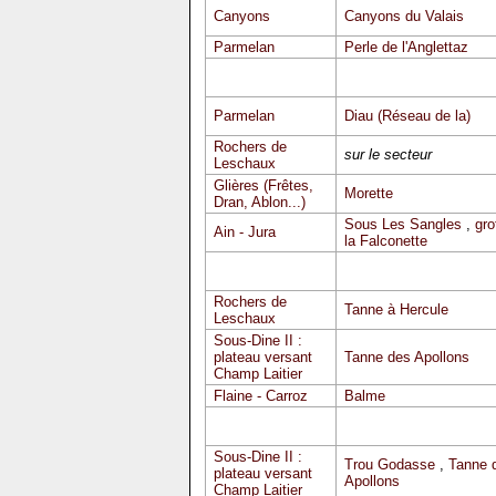
Canyons
Canyons du Valais
Parmelan
Perle de l'Anglettaz
Parmelan
Diau (Réseau de la)
Rochers de
sur le secteur
Leschaux
Glières (Frêtes,
Morette
Dran, Ablon...)
Sous Les Sangles
,
gro
Ain - Jura
la Falconette
Rochers de
Tanne à Hercule
Leschaux
Sous-Dine II :
plateau versant
Tanne des Apollons
Champ Laitier
Flaine - Carroz
Balme
Sous-Dine II :
Trou Godasse
,
Tanne 
plateau versant
Apollons
Champ Laitier