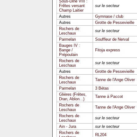
Sous-Dine VIII :
Frêtes versant
sur le secteur
Champ Laitier
Autres
Gymnase / club
Autres
Grotte de Pessevieille
Rochers de
sur le secteur
Leschaux
Parmelan
Souffleur de Nerval
Bauges IV :
Bange /
Fitoja express
Prépoulain
Rochers de
sur le secteur
Leschaux
Autres
Grotte de Pessevieille
Rochers de
Tanne de l'Ange Oliver
Leschaux
Parmelan
3 Bétas
Glières (Frêtes,
Tanne à Paccot
Dran, Ablon...)
Rochers de
Tanne de l'Ange Oliver
Leschaux
Rochers de
sur le secteur
Leschaux
Ain - Jura
sur le secteur
Rochers de
RL204