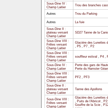
Sous-Dine IV :
Trou des branches cas
Champ Laitier
Autres
Trou du Parking
Autres
La fuie
Sous-Dine II :
plateau versant
SD27 Tanne de la Cani
Champ Laitier
Sous-Dine VIII :
Glacière des Lunettes 
Frêtes versant
,
P5
,
P7
,
P2
Champ Laitier
Sous-Dine VIII :
Frêtes versant
souffleur estival
,
P4
,
Champ Laitier
Sous-Dine IV :
Perte des gars de Haute
Champ Laitier
Perte du Hamster Géan
Sous-Dine VIII :
Frêtes versant
PF2
,
PF3
Champ Laitier
Sous-Dine II :
plateau versant
Tanne des Apollons
Champ Laitier
Glacière des Lunettes 
Sous-Dine VIII :
,
Puits de l'Abricot
,
P2
Frêtes versant
Gouffre de la Scie
,
P12
Champ Laitier