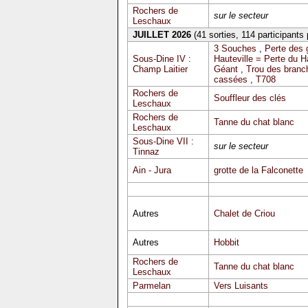
Rochers de
sur le secteur
Leschaux
JUILLET 2026
(41 sorties, 114 participants
3 Souches
,
Perte des 
Sous-Dine IV :
Hauteville = Perte du 
Champ Laitier
Géant
,
Trou des branc
cassées
,
T708
Rochers de
Souffleur des clés
Leschaux
Rochers de
Tanne du chat blanc
Leschaux
Sous-Dine VII :
sur le secteur
Tinnaz
Ain - Jura
grotte de la Falconette
Autres
Chalet de Criou
Autres
Hobbit
Rochers de
Tanne du chat blanc
Leschaux
Parmelan
Vers Luisants