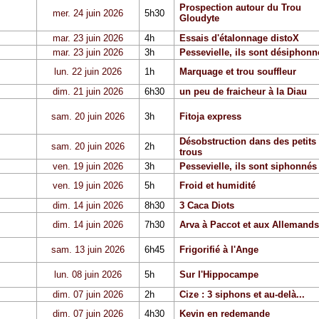
Prospection autour du Trou
mer. 24 juin 2026
5h30
Gloudyte
mar. 23 juin 2026
4h
Essais d'étalonnage distoX
mar. 23 juin 2026
3h
Pessevielle, ils sont désiphonn
lun. 22 juin 2026
1h
Marquage et trou souffleur
dim. 21 juin 2026
6h30
un peu de fraicheur à la Diau
sam. 20 juin 2026
3h
Fitoja express
Désobstruction dans des petits
sam. 20 juin 2026
2h
trous
ven. 19 juin 2026
3h
Pessevielle, ils sont siphonnés
ven. 19 juin 2026
5h
Froid et humidité
dim. 14 juin 2026
8h30
3 Caca Diots
dim. 14 juin 2026
7h30
Arva à Paccot et aux Allemands
sam. 13 juin 2026
6h45
Frigorifié à l'Ange
lun. 08 juin 2026
5h
Sur l'Hippocampe
dim. 07 juin 2026
2h
Cize : 3 siphons et au-delà...
dim. 07 juin 2026
4h30
Kevin en redemande