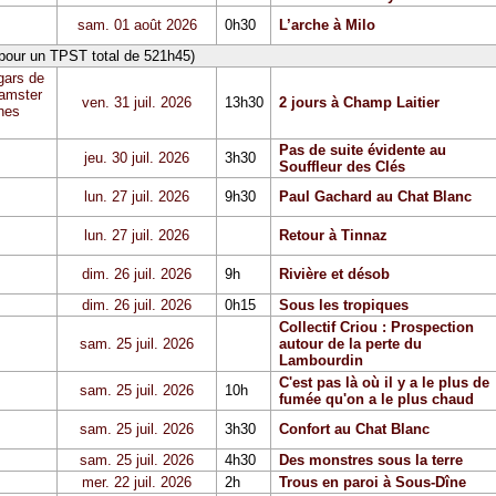
sam. 01 août 2026
0h30
L’arche à Milo
 pour un TPST total de 521h45)
gars de
Hamster
ven. 31 juil. 2026
13h30
2 jours à Champ Laitier
hes
Pas de suite évidente au
jeu. 30 juil. 2026
3h30
Souffleur des Clés
lun. 27 juil. 2026
9h30
Paul Gachard au Chat Blanc
lun. 27 juil. 2026
Retour à Tinnaz
dim. 26 juil. 2026
9h
Rivière et désob
dim. 26 juil. 2026
0h15
Sous les tropiques
Collectif Criou : Prospection
sam. 25 juil. 2026
autour de la perte du
Lambourdin
C'est pas là où il y a le plus de
sam. 25 juil. 2026
10h
fumée qu'on a le plus chaud
sam. 25 juil. 2026
3h30
Confort au Chat Blanc
sam. 25 juil. 2026
4h30
Des monstres sous la terre
mer. 22 juil. 2026
2h
Trous en paroi à Sous-Dîne