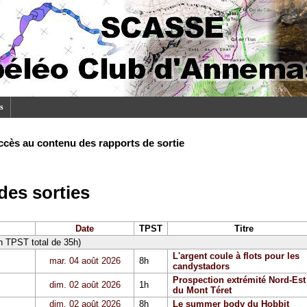
s
ccès au contenu des rapports de sortie
es sorties
Date
TPST
Titre
un TPST total de 35h)
L'argent coule à flots pour les
mar. 04 août 2026
8h
candystadors
Prospection extrémité Nord-Est
dim. 02 août 2026
1h
du Mont Téret
dim. 02 août 2026
8h
Le summer body du Hobbit