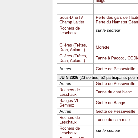
neige
Sous-Dine IV :
Perte des gars de Haute
Champ Laitier
Perte du Hamster Géan
Rochers de
sur le secteur
Leschaux
Glières (Frêtes,
Morette
Dran, Ablon...)
Glières (Frêtes,
Tanne à Paccot
,
CGDM
Dran, Ablon...)
Autres
Grotte de Pessevieille
JUIN 2026
(23 sorties, 52 participants pour
Autres
Grotte de Pessevieille
Rochers de
Tanne du chat blanc
Leschaux
Bauges VI :
Grotte de Bange
Semnoz
Autres
Grotte de Pessevieille
Rochers de
Tanne du nain rose
Leschaux
Rochers de
sur le secteur
Leschaux