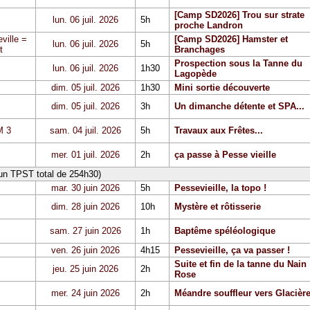
[Camp SD2026] Trou sur strate
lun. 06 juil. 2026
5h
proche Landron
ville =
[Camp SD2026] Hamster et
lun. 06 juil. 2026
5h
t
Branchages
Prospection sous la Tanne du
lun. 06 juil. 2026
1h30
Lagopède
dim. 05 juil. 2026
1h30
Mini sortie découverte
dim. 05 juil. 2026
3h
Un dimanche détente et SPA...
 3
sam. 04 juil. 2026
5h
Travaux aux Frêtes...
mer. 01 juil. 2026
2h
ça passe à Pesse vieille
 un TPST total de 254h30)
mar. 30 juin 2026
5h
Pessevieille, la topo !
dim. 28 juin 2026
10h
Mystère et rôtisserie
sam. 27 juin 2026
1h
Baptême spéléologique
ven. 26 juin 2026
4h15
Pessevieille, ça va passer !
Suite et fin de la tanne du Nain
jeu. 25 juin 2026
2h
Rose
mer. 24 juin 2026
2h
Méandre souffleur vers Glacièr