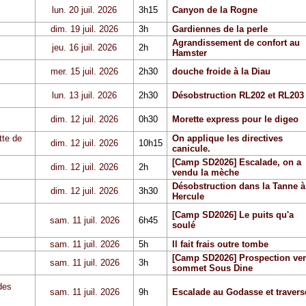
lun. 20 juil. 2026
3h15
Canyon de la Rogne
dim. 19 juil. 2026
3h
Gardiennes de la perle
Agrandissement de confort au
jeu. 16 juil. 2026
2h
Hamster
mer. 15 juil. 2026
2h30
douche froide à la Diau
lun. 13 juil. 2026
2h30
Désobstruction RL202 et RL203
dim. 12 juil. 2026
0h30
Morette express pour le digeo
tte de
On applique les directives
dim. 12 juil. 2026
10h15
canicule.
[Camp SD2026] Escalade, on a
dim. 12 juil. 2026
2h
vendu la mèche
Désobstruction dans la Tanne à
dim. 12 juil. 2026
3h30
Hercule
[Camp SD2026] Le puits qu'a
sam. 11 juil. 2026
6h45
soulé
sam. 11 juil. 2026
5h
Il fait frais outre tombe
[Camp SD2026] Prospection ver
sam. 11 juil. 2026
3h
sommet Sous Dine
des
sam. 11 juil. 2026
9h
Escalade au Godasse et travers