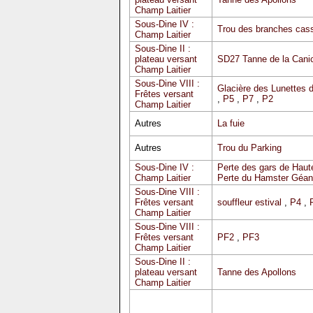
Champ Laitier
Sous-Dine IV :
Trou des branches cas
Champ Laitier
Sous-Dine II :
plateau versant
SD27 Tanne de la Cani
Champ Laitier
Sous-Dine VIII :
Glacière des Lunettes 
Frêtes versant
,
P5
,
P7
,
P2
Champ Laitier
Autres
La fuie
Autres
Trou du Parking
Sous-Dine IV :
Perte des gars de Haute
Champ Laitier
Perte du Hamster Géan
Sous-Dine VIII :
Frêtes versant
souffleur estival
,
P4
,
Champ Laitier
Sous-Dine VIII :
Frêtes versant
PF2
,
PF3
Champ Laitier
Sous-Dine II :
plateau versant
Tanne des Apollons
Champ Laitier