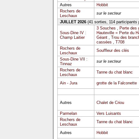
Autres
Hobbit
Rochers de
sur le secteur
Leschaux
JUILLET 2026
(41 sorties, 114 participants
3 Souches
,
Perte des 
Sous-Dine IV :
Hauteville = Perte du 
Champ Laitier
Géant
,
Trou des branc
cassées
,
T708
Rochers de
Souffleur des clés
Leschaux
Sous-Dine VII :
sur le secteur
Tinnaz
Rochers de
Tanne du chat blanc
Leschaux
Ain - Jura
grotte de la Falconette
Autres
Chalet de Criou
Parmelan
Vers Luisants
Rochers de
Tanne du chat blanc
Leschaux
Autres
Hobbit