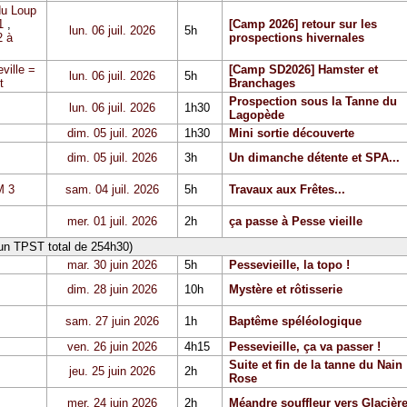
du Loup
1
,
[Camp 2026] retour sur les
lun. 06 juil. 2026
5h
 à
prospections hivernales
ville =
[Camp SD2026] Hamster et
lun. 06 juil. 2026
5h
t
Branchages
Prospection sous la Tanne du
lun. 06 juil. 2026
1h30
Lagopède
dim. 05 juil. 2026
1h30
Mini sortie découverte
dim. 05 juil. 2026
3h
Un dimanche détente et SPA...
 3
sam. 04 juil. 2026
5h
Travaux aux Frêtes...
mer. 01 juil. 2026
2h
ça passe à Pesse vieille
 un TPST total de 254h30)
mar. 30 juin 2026
5h
Pessevieille, la topo !
dim. 28 juin 2026
10h
Mystère et rôtisserie
sam. 27 juin 2026
1h
Baptême spéléologique
ven. 26 juin 2026
4h15
Pessevieille, ça va passer !
Suite et fin de la tanne du Nain
jeu. 25 juin 2026
2h
Rose
mer. 24 juin 2026
2h
Méandre souffleur vers Glacièr