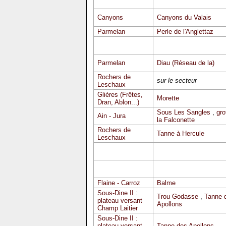
Canyons
Canyons du Valais
Parmelan
Perle de l'Anglettaz
Parmelan
Diau (Réseau de la)
Rochers de
sur le secteur
Leschaux
Glières (Frêtes,
Morette
Dran, Ablon...)
Sous Les Sangles
,
gro
Ain - Jura
la Falconette
Rochers de
Tanne à Hercule
Leschaux
Flaine - Carroz
Balme
Sous-Dine II :
Trou Godasse
,
Tanne 
plateau versant
Apollons
Champ Laitier
Sous-Dine II :
plateau versant
Tanne des Apollons