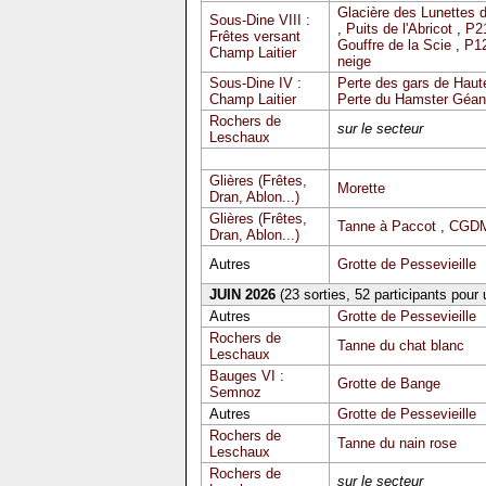
Glacière des Lunettes 
Sous-Dine VIII :
,
Puits de l'Abricot
,
P2
Frêtes versant
Gouffre de la Scie
,
P12
Champ Laitier
neige
Sous-Dine IV :
Perte des gars de Haute
Champ Laitier
Perte du Hamster Géan
Rochers de
sur le secteur
Leschaux
Glières (Frêtes,
Morette
Dran, Ablon...)
Glières (Frêtes,
Tanne à Paccot
,
CGDM
Dran, Ablon...)
Autres
Grotte de Pessevieille
JUIN 2026
(23 sorties, 52 participants pour
Autres
Grotte de Pessevieille
Rochers de
Tanne du chat blanc
Leschaux
Bauges VI :
Grotte de Bange
Semnoz
Autres
Grotte de Pessevieille
Rochers de
Tanne du nain rose
Leschaux
Rochers de
sur le secteur