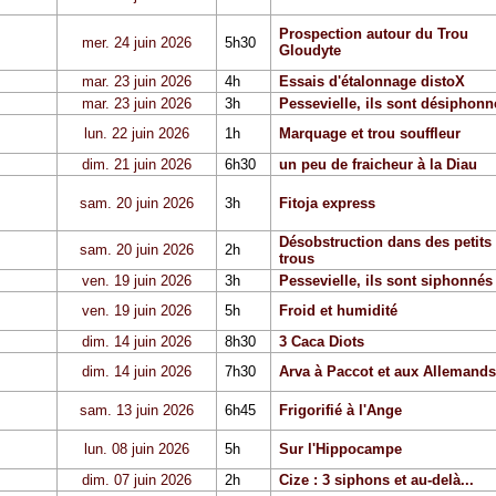
Prospection autour du Trou
mer. 24 juin 2026
5h30
Gloudyte
mar. 23 juin 2026
4h
Essais d'étalonnage distoX
mar. 23 juin 2026
3h
Pessevielle, ils sont désiphonn
lun. 22 juin 2026
1h
Marquage et trou souffleur
dim. 21 juin 2026
6h30
un peu de fraicheur à la Diau
sam. 20 juin 2026
3h
Fitoja express
Désobstruction dans des petits
sam. 20 juin 2026
2h
trous
ven. 19 juin 2026
3h
Pessevielle, ils sont siphonnés
ven. 19 juin 2026
5h
Froid et humidité
dim. 14 juin 2026
8h30
3 Caca Diots
dim. 14 juin 2026
7h30
Arva à Paccot et aux Allemands
sam. 13 juin 2026
6h45
Frigorifié à l'Ange
lun. 08 juin 2026
5h
Sur l'Hippocampe
dim. 07 juin 2026
2h
Cize : 3 siphons et au-delà...