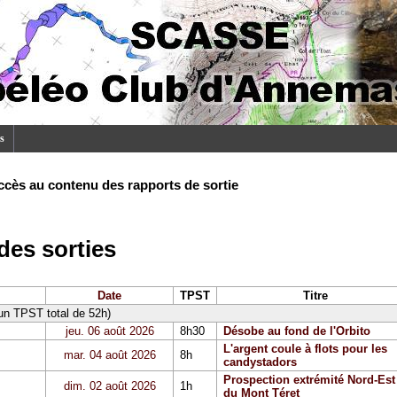
s
ccès au contenu des rapports de sortie
es sorties
Date
TPST
Titre
 un TPST total de 52h)
jeu. 06 août 2026
8h30
Désobe au fond de l'Orbito
L'argent coule à flots pour les
mar. 04 août 2026
8h
candystadors
Prospection extrémité Nord-Est
dim. 02 août 2026
1h
du Mont Téret