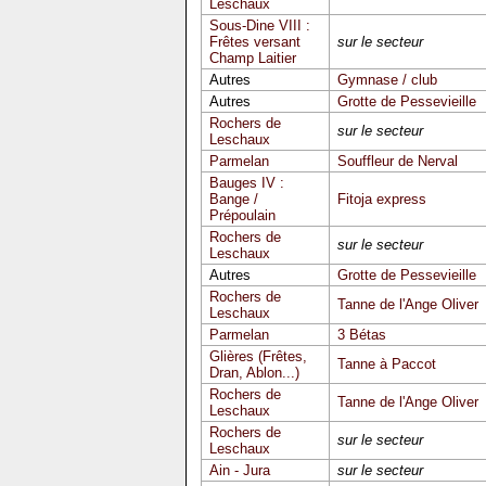
Leschaux
Sous-Dine VIII :
Frêtes versant
sur le secteur
Champ Laitier
Autres
Gymnase / club
Autres
Grotte de Pessevieille
Rochers de
sur le secteur
Leschaux
Parmelan
Souffleur de Nerval
Bauges IV :
Bange /
Fitoja express
Prépoulain
Rochers de
sur le secteur
Leschaux
Autres
Grotte de Pessevieille
Rochers de
Tanne de l'Ange Oliver
Leschaux
Parmelan
3 Bétas
Glières (Frêtes,
Tanne à Paccot
Dran, Ablon...)
Rochers de
Tanne de l'Ange Oliver
Leschaux
Rochers de
sur le secteur
Leschaux
Ain - Jura
sur le secteur