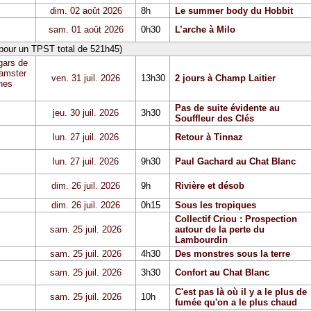
dim. 02 août 2026
8h
Le summer body du Hobbit
sam. 01 août 2026
0h30
L’arche à Milo
 pour un TPST total de 521h45)
gars de
Hamster
ven. 31 juil. 2026
13h30
2 jours à Champ Laitier
hes
Pas de suite évidente au
jeu. 30 juil. 2026
3h30
Souffleur des Clés
lun. 27 juil. 2026
Retour à Tinnaz
lun. 27 juil. 2026
9h30
Paul Gachard au Chat Blanc
dim. 26 juil. 2026
9h
Rivière et désob
dim. 26 juil. 2026
0h15
Sous les tropiques
Collectif Criou : Prospection
sam. 25 juil. 2026
autour de la perte du
Lambourdin
sam. 25 juil. 2026
4h30
Des monstres sous la terre
sam. 25 juil. 2026
3h30
Confort au Chat Blanc
C'est pas là où il y a le plus de
sam. 25 juil. 2026
10h
fumée qu'on a le plus chaud