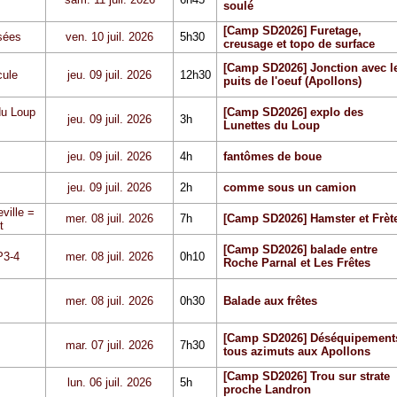
soulé
[Camp SD2026] Furetage,
sées
ven. 10 juil. 2026
5h30
creusage et topo de surface
[Camp SD2026] Jonction avec l
cule
jeu. 09 juil. 2026
12h30
puits de l'oeuf (Apollons)
du Loup
[Camp SD2026] explo des
jeu. 09 juil. 2026
3h
Lunettes du Loup
jeu. 09 juil. 2026
4h
fantômes de boue
jeu. 09 juil. 2026
2h
comme sous un camion
ville =
mer. 08 juil. 2026
7h
[Camp SD2026] Hamster et Frèt
t
[Camp SD2026] balade entre
P3-4
mer. 08 juil. 2026
0h10
Roche Parnal et Les Frêtes
mer. 08 juil. 2026
0h30
Balade aux frêtes
[Camp SD2026] Déséquipement
mar. 07 juil. 2026
7h30
tous azimuts aux Apollons
[Camp SD2026] Trou sur strate
lun. 06 juil. 2026
5h
proche Landron