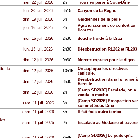
mer. 22 juil. 2026
2h
Trous en paroi à Sous-Dîne
lun. 20 juil. 2026
3h15
Canyon de la Rogne
dim. 19 juil. 2026
3h
Gardiennes de la perle
Agrandissement de confort au
jeu. 16 juil. 2026
2h
Hamster
mer. 15 juil. 2026
2h30
douche froide à la Diau
lun. 13 juil. 2026
2h30
Désobstruction RL202 et RL203
dim. 12 juil. 2026
0h30
Morette express pour le digeo
tte de
On applique les directives
dim. 12 juil. 2026
10h15
canicule.
Désobstruction dans la Tanne à
dim. 12 juil. 2026
3h30
Hercule
[Camp SD2026] Escalade, on a
dim. 12 juil. 2026
2h
vendu la mèche
[Camp SD2026] Prospection ver
sam. 11 juil. 2026
3h
sommet Sous Dine
sam. 11 juil. 2026
5h
Il fait frais outre tombe
des
sam. 11 juil. 2026
9h
Escalade au Godasse et travers
[Camp SD2026] Le puits qu'a
sam. 11 juil. 2026
6h45