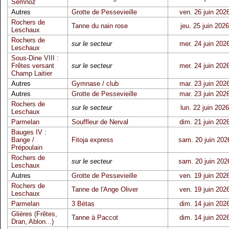
Semnoz
Autres
Grotte de Pessevieille
ven. 26 juin 202
Rochers de
Tanne du nain rose
jeu. 25 juin 2026
Leschaux
Rochers de
sur le secteur
mer. 24 juin 202
Leschaux
Sous-Dine VIII :
Frêtes versant
sur le secteur
mer. 24 juin 202
Champ Laitier
Autres
Gymnase / club
mar. 23 juin 202
Autres
Grotte de Pessevieille
mar. 23 juin 202
Rochers de
sur le secteur
lun. 22 juin 2026
Leschaux
Parmelan
Souffleur de Nerval
dim. 21 juin 202
Bauges IV :
Bange /
Fitoja express
sam. 20 juin 202
Prépoulain
Rochers de
sur le secteur
sam. 20 juin 202
Leschaux
Autres
Grotte de Pessevieille
ven. 19 juin 202
Rochers de
Tanne de l'Ange Oliver
ven. 19 juin 202
Leschaux
Parmelan
3 Bétas
dim. 14 juin 202
Glières (Frêtes,
Tanne à Paccot
dim. 14 juin 202
Dran, Ablon...)