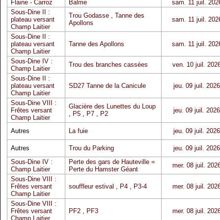
Flaine - Carroz
Balme
sam. 11 juil. 202
Sous-Dine II :
Trou Godasse
,
Tanne des
plateau versant
sam. 11 juil. 202
Apollons
Champ Laitier
Sous-Dine II :
plateau versant
Tanne des Apollons
sam. 11 juil. 202
Champ Laitier
Sous-Dine IV :
Trou des branches cassées
ven. 10 juil. 202
Champ Laitier
Sous-Dine II :
plateau versant
SD27 Tanne de la Canicule
jeu. 09 juil. 2026
Champ Laitier
Sous-Dine VIII :
Glacière des Lunettes du Loup
Frêtes versant
jeu. 09 juil. 2026
,
P5
,
P7
,
P2
Champ Laitier
Autres
La fuie
jeu. 09 juil. 2026
Autres
Trou du Parking
jeu. 09 juil. 2026
Sous-Dine IV :
Perte des gars de Hauteville =
mer. 08 juil. 202
Champ Laitier
Perte du Hamster Géant
Sous-Dine VIII :
Frêtes versant
souffleur estival
,
P4
,
P3-4
mer. 08 juil. 202
Champ Laitier
Sous-Dine VIII :
Frêtes versant
PF2
,
PF3
mer. 08 juil. 202
Champ Laitier