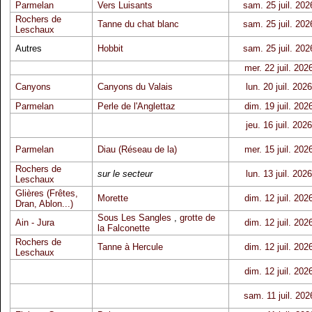
Parmelan
Vers Luisants
sam. 25 juil. 202
Rochers de
Tanne du chat blanc
sam. 25 juil. 202
Leschaux
Autres
Hobbit
sam. 25 juil. 202
mer. 22 juil. 202
Canyons
Canyons du Valais
lun. 20 juil. 2026
Parmelan
Perle de l'Anglettaz
dim. 19 juil. 202
jeu. 16 juil. 2026
Parmelan
Diau (Réseau de la)
mer. 15 juil. 202
Rochers de
sur le secteur
lun. 13 juil. 2026
Leschaux
Glières (Frêtes,
Morette
dim. 12 juil. 202
Dran, Ablon...)
Sous Les Sangles
,
grotte de
Ain - Jura
dim. 12 juil. 202
la Falconette
Rochers de
Tanne à Hercule
dim. 12 juil. 202
Leschaux
dim. 12 juil. 202
sam. 11 juil. 202