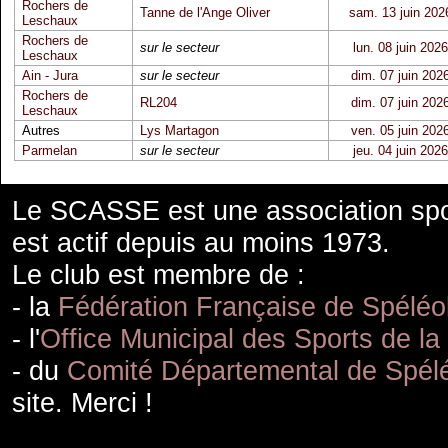
Rochers de
Tanne de l'Ange Oliver
sam. 13 juin 202
Leschaux
Rochers de
sur le secteur
lun. 08 juin 2026
Leschaux
Ain - Jura
sur le secteur
dim. 07 juin 202
Rochers de
RL204
dim. 07 juin 202
Leschaux
Autres
Lys Martagon
ven. 05 juin 202
Parmelan
sur le secteur
jeu. 04 juin 2026
Le SCASSE est une association spor
est actif depuis au moins 1973.
Le club est membre de :
- la
Fédération Française de Spéléo
- l'
Office Municipal des Sports de la
- du
Comité Départemental de Spélé
site. Merci !