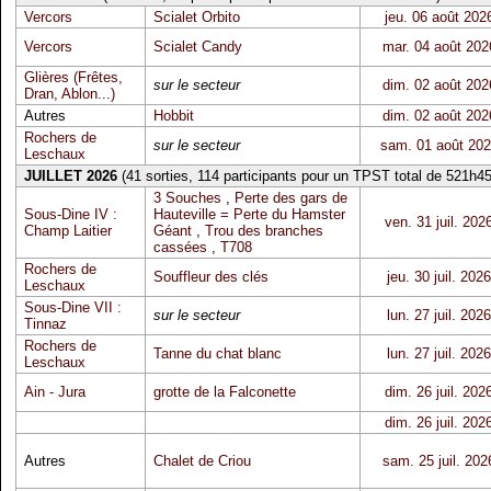
Vercors
Scialet Orbito
jeu. 06 août 202
Vercors
Scialet Candy
mar. 04 août 202
Glières (Frêtes,
sur le secteur
dim. 02 août 202
Dran, Ablon...)
Autres
Hobbit
dim. 02 août 202
Rochers de
sur le secteur
sam. 01 août 20
Leschaux
JUILLET 2026
(41 sorties, 114 participants pour un TPST total de 521h45
3 Souches
,
Perte des gars de
Sous-Dine IV :
Hauteville = Perte du Hamster
ven. 31 juil. 202
Champ Laitier
Géant
,
Trou des branches
cassées
,
T708
Rochers de
Souffleur des clés
jeu. 30 juil. 2026
Leschaux
Sous-Dine VII :
sur le secteur
lun. 27 juil. 2026
Tinnaz
Rochers de
Tanne du chat blanc
lun. 27 juil. 2026
Leschaux
Ain - Jura
grotte de la Falconette
dim. 26 juil. 202
dim. 26 juil. 202
Autres
Chalet de Criou
sam. 25 juil. 202