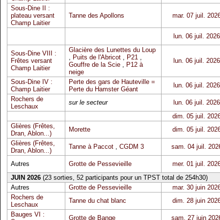
Sous-Dine II :
plateau versant
Tanne des Apollons
mar. 07 juil. 202
Champ Laitier
lun. 06 juil. 2026
Glacière des Lunettes du Loup
Sous-Dine VIII :
,
Puits de l'Abricot
,
P21
,
Frêtes versant
lun. 06 juil. 2026
Gouffre de la Scie
,
P12 à
Champ Laitier
neige
Sous-Dine IV :
Perte des gars de Hauteville =
lun. 06 juil. 2026
Champ Laitier
Perte du Hamster Géant
Rochers de
sur le secteur
lun. 06 juil. 2026
Leschaux
dim. 05 juil. 202
Glières (Frêtes,
Morette
dim. 05 juil. 202
Dran, Ablon...)
Glières (Frêtes,
Tanne à Paccot
,
CGDM 3
sam. 04 juil. 202
Dran, Ablon...)
Autres
Grotte de Pessevieille
mer. 01 juil. 202
JUIN 2026
(23 sorties, 52 participants pour un TPST total de 254h30)
Autres
Grotte de Pessevieille
mar. 30 juin 202
Rochers de
Tanne du chat blanc
dim. 28 juin 202
Leschaux
Bauges VI :
Grotte de Bange
sam. 27 juin 202