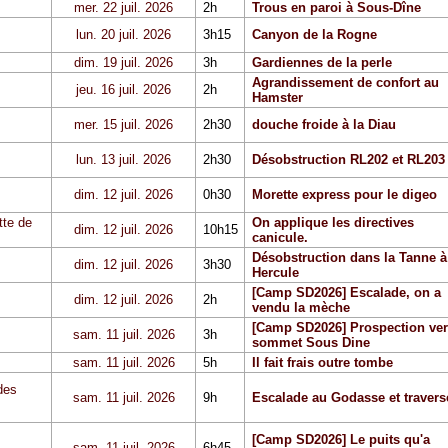
mer. 22 juil. 2026
2h
Trous en paroi à Sous-Dîne
lun. 20 juil. 2026
3h15
Canyon de la Rogne
dim. 19 juil. 2026
3h
Gardiennes de la perle
Agrandissement de confort au
jeu. 16 juil. 2026
2h
Hamster
mer. 15 juil. 2026
2h30
douche froide à la Diau
lun. 13 juil. 2026
2h30
Désobstruction RL202 et RL203
dim. 12 juil. 2026
0h30
Morette express pour le digeo
tte de
On applique les directives
dim. 12 juil. 2026
10h15
canicule.
Désobstruction dans la Tanne à
dim. 12 juil. 2026
3h30
Hercule
[Camp SD2026] Escalade, on a
dim. 12 juil. 2026
2h
vendu la mèche
[Camp SD2026] Prospection ver
sam. 11 juil. 2026
3h
sommet Sous Dine
sam. 11 juil. 2026
5h
Il fait frais outre tombe
des
sam. 11 juil. 2026
9h
Escalade au Godasse et travers
[Camp SD2026] Le puits qu'a
sam. 11 juil. 2026
6h45