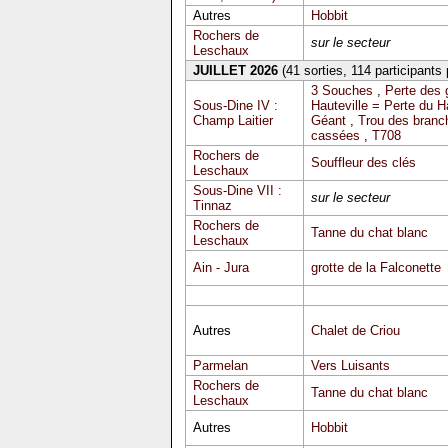
Autres
Hobbit
Rochers de
sur le secteur
Leschaux
JUILLET 2026
(41 sorties, 114 participants
3 Souches
,
Perte des 
Sous-Dine IV :
Hauteville = Perte du 
Champ Laitier
Géant
,
Trou des branc
cassées
,
T708
Rochers de
Souffleur des clés
Leschaux
Sous-Dine VII :
sur le secteur
Tinnaz
Rochers de
Tanne du chat blanc
Leschaux
Ain - Jura
grotte de la Falconette
Autres
Chalet de Criou
Parmelan
Vers Luisants
Rochers de
Tanne du chat blanc
Leschaux
Autres
Hobbit