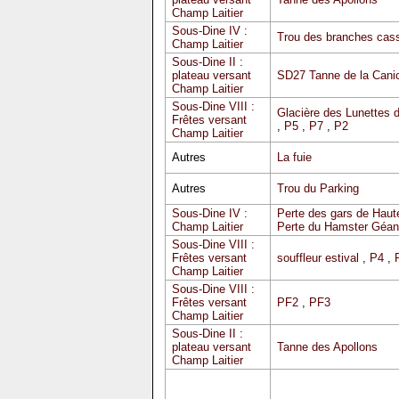
Champ Laitier
Sous-Dine IV :
Trou des branches cas
Champ Laitier
Sous-Dine II :
plateau versant
SD27 Tanne de la Cani
Champ Laitier
Sous-Dine VIII :
Glacière des Lunettes 
Frêtes versant
,
P5
,
P7
,
P2
Champ Laitier
Autres
La fuie
Autres
Trou du Parking
Sous-Dine IV :
Perte des gars de Haute
Champ Laitier
Perte du Hamster Géan
Sous-Dine VIII :
Frêtes versant
souffleur estival
,
P4
,
Champ Laitier
Sous-Dine VIII :
Frêtes versant
PF2
,
PF3
Champ Laitier
Sous-Dine II :
plateau versant
Tanne des Apollons
Champ Laitier