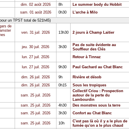
dim. 02 août 2026
8h
Le summer body du Hobbit
sam. 01 août 2026
0h30
L’arche à Milo
 pour un TPST total de 521h45)
gars de
Hamster
ven. 31 juil. 2026
13h30
2 jours à Champ Laitier
hes
Pas de suite évidente au
jeu. 30 juil. 2026
3h30
Souffleur des Clés
lun. 27 juil. 2026
Retour à Tinnaz
lun. 27 juil. 2026
9h30
Paul Gachard au Chat Blanc
dim. 26 juil. 2026
9h
Rivière et désob
dim. 26 juil. 2026
0h15
Sous les tropiques
Collectif Criou : Prospection
sam. 25 juil. 2026
autour de la perte du
Lambourdin
sam. 25 juil. 2026
4h30
Des monstres sous la terre
sam. 25 juil. 2026
3h30
Confort au Chat Blanc
C'est pas là où il y a le plus de
sam. 25 juil. 2026
10h
fumée qu'on a le plus chaud