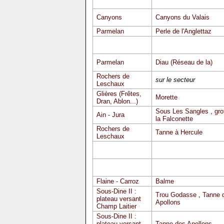
Canyons
Canyons du Valais
Parmelan
Perle de l'Anglettaz
Parmelan
Diau (Réseau de la)
Rochers de
sur le secteur
Leschaux
Glières (Frêtes,
Morette
Dran, Ablon...)
Sous Les Sangles
,
gro
Ain - Jura
la Falconette
Rochers de
Tanne à Hercule
Leschaux
Flaine - Carroz
Balme
Sous-Dine II :
Trou Godasse
,
Tanne 
plateau versant
Apollons
Champ Laitier
Sous-Dine II :
plateau versant
Tanne des Apollons