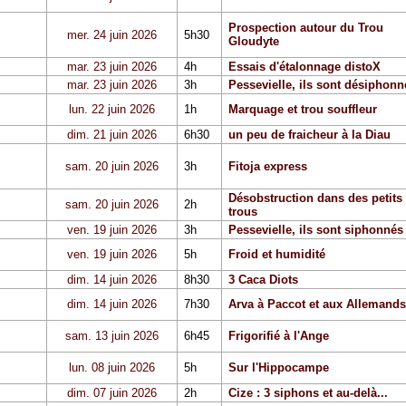
Prospection autour du Trou
mer. 24 juin 2026
5h30
Gloudyte
mar. 23 juin 2026
4h
Essais d'étalonnage distoX
mar. 23 juin 2026
3h
Pessevielle, ils sont désiphonn
lun. 22 juin 2026
1h
Marquage et trou souffleur
dim. 21 juin 2026
6h30
un peu de fraicheur à la Diau
sam. 20 juin 2026
3h
Fitoja express
Désobstruction dans des petits
sam. 20 juin 2026
2h
trous
ven. 19 juin 2026
3h
Pessevielle, ils sont siphonnés
ven. 19 juin 2026
5h
Froid et humidité
dim. 14 juin 2026
8h30
3 Caca Diots
dim. 14 juin 2026
7h30
Arva à Paccot et aux Allemands
sam. 13 juin 2026
6h45
Frigorifié à l'Ange
lun. 08 juin 2026
5h
Sur l'Hippocampe
dim. 07 juin 2026
2h
Cize : 3 siphons et au-delà...