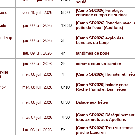
soulé
[Camp SD2026] Furetage,
sées
ven. 10 juil. 2026
5h30
creusage et topo de surface
[Camp SD2026] Jonction avec l
cule
jeu. 09 juil. 2026
12h30
puits de l'oeuf (Apollons)
du Loup
[Camp SD2026] explo des
jeu. 09 juil. 2026
3h
Lunettes du Loup
jeu. 09 juil. 2026
4h
fantômes de boue
jeu. 09 juil. 2026
2h
comme sous un camion
ville =
mer. 08 juil. 2026
7h
[Camp SD2026] Hamster et Frèt
t
[Camp SD2026] balade entre
P3-4
mer. 08 juil. 2026
0h10
Roche Parnal et Les Frêtes
mer. 08 juil. 2026
0h30
Balade aux frêtes
[Camp SD2026] Déséquipement
mar. 07 juil. 2026
7h30
tous azimuts aux Apollons
[Camp SD2026] Trou sur strate
lun. 06 juil. 2026
5h
proche Landron