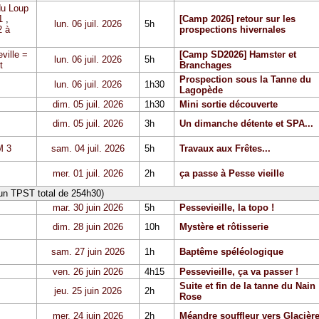
du Loup
1
,
[Camp 2026] retour sur les
lun. 06 juil. 2026
5h
 à
prospections hivernales
ville =
[Camp SD2026] Hamster et
lun. 06 juil. 2026
5h
t
Branchages
Prospection sous la Tanne du
lun. 06 juil. 2026
1h30
Lagopède
dim. 05 juil. 2026
1h30
Mini sortie découverte
dim. 05 juil. 2026
3h
Un dimanche détente et SPA...
 3
sam. 04 juil. 2026
5h
Travaux aux Frêtes...
mer. 01 juil. 2026
2h
ça passe à Pesse vieille
 un TPST total de 254h30)
mar. 30 juin 2026
5h
Pessevieille, la topo !
dim. 28 juin 2026
10h
Mystère et rôtisserie
sam. 27 juin 2026
1h
Baptême spéléologique
ven. 26 juin 2026
4h15
Pessevieille, ça va passer !
Suite et fin de la tanne du Nain
jeu. 25 juin 2026
2h
Rose
mer. 24 juin 2026
2h
Méandre souffleur vers Glacièr