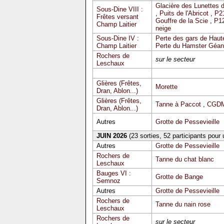
Glacière des Lunettes 
Sous-Dine VIII :
,
Puits de l'Abricot
,
P2
Frêtes versant
Gouffre de la Scie
,
P12
Champ Laitier
neige
Sous-Dine IV :
Perte des gars de Haute
Champ Laitier
Perte du Hamster Géan
Rochers de
sur le secteur
Leschaux
Glières (Frêtes,
Morette
Dran, Ablon...)
Glières (Frêtes,
Tanne à Paccot
,
CGDM
Dran, Ablon...)
Autres
Grotte de Pessevieille
JUIN 2026
(23 sorties, 52 participants pour
Autres
Grotte de Pessevieille
Rochers de
Tanne du chat blanc
Leschaux
Bauges VI :
Grotte de Bange
Semnoz
Autres
Grotte de Pessevieille
Rochers de
Tanne du nain rose
Leschaux
Rochers de
sur le secteur