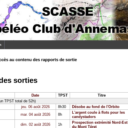
s
ccès au contenu des rapports de sortie
es sorties
Date
TPST
Titre
 un TPST total de 52h)
jeu. 06 août 2026
8h30
Désobe au fond de l'Orbito
L'argent coule à flots pour les
mar. 04 août 2026
8h
candystadors
Prospection extrémité Nord-Est
dim. 02 août 2026
1h
du Mont Téret