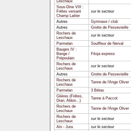
Leschaux
Sous-Dine VIII :
Frêtes versant
sur le secteur
Champ Laitier
Autres
Gymnase / club
Autres
Grotte de Pessevieille
Rochers de
sur le secteur
Leschaux
Parmelan
Souffleur de Nerval
Bauges IV :
Bange /
Fitoja express
Prépoulain
Rochers de
sur le secteur
Leschaux
Autres
Grotte de Pessevieille
Rochers de
Tanne de l'Ange Oliver
Leschaux
Parmelan
3 Bétas
Glières (Frêtes,
Tanne à Paccot
Dran, Ablon...)
Rochers de
Tanne de l'Ange Oliver
Leschaux
Rochers de
sur le secteur
Leschaux
Ain - Jura
sur le secteur