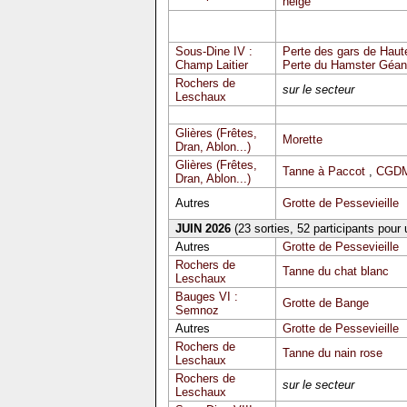
neige
Sous-Dine IV :
Perte des gars de Haute
Champ Laitier
Perte du Hamster Géan
Rochers de
sur le secteur
Leschaux
Glières (Frêtes,
Morette
Dran, Ablon...)
Glières (Frêtes,
Tanne à Paccot
,
CGDM
Dran, Ablon...)
Autres
Grotte de Pessevieille
JUIN 2026
(23 sorties, 52 participants pour
Autres
Grotte de Pessevieille
Rochers de
Tanne du chat blanc
Leschaux
Bauges VI :
Grotte de Bange
Semnoz
Autres
Grotte de Pessevieille
Rochers de
Tanne du nain rose
Leschaux
Rochers de
sur le secteur
Leschaux