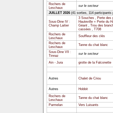
Rochers de
sur le secteur
Leschaux
JUILLET 2026
(41 sorties, 114 participants
3 Souches
,
Perte des 
Sous-Dine IV :
Hauteville = Perte du 
Champ Laitier
Géant
,
Trou des branc
cassées
,
T708
Rochers de
Souffleur des clés
Leschaux
Rochers de
Tanne du chat blanc
Leschaux
Sous-Dine VII :
sur le secteur
Tinnaz
Ain - Jura
grotte de la Falconette
Autres
Chalet de Criou
Autres
Hobbit
Rochers de
Tanne du chat blanc
Leschaux
Parmelan
Vers Luisants