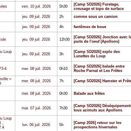
[Camp SD2026] Furetage,
sées
ven. 10 juil. 2026
5h30
creusage et topo de surface
jeu. 09 juil. 2026
2h
comme sous un camion
jeu. 09 juil. 2026
4h
fantômes de boue
[Camp SD2026] Jonction avec l
cule
jeu. 09 juil. 2026
12h30
puits de l'oeuf (Apollons)
du Loup
[Camp SD2026] explo des
jeu. 09 juil. 2026
3h
Lunettes du Loup
[Camp SD2026] balade entre
P3-4
mer. 08 juil. 2026
0h10
Roche Parnal et Les Frêtes
ville =
mer. 08 juil. 2026
7h
[Camp SD2026] Hamster et Frèt
t
mer. 08 juil. 2026
0h30
Balade aux frêtes
[Camp SD2026] Déséquipement
mar. 07 juil. 2026
7h30
tous azimuts aux Apollons
du Loup
1
,
[Camp 2026] retour sur les
lun. 06 juil. 2026
5h
 à
prospections hivernales