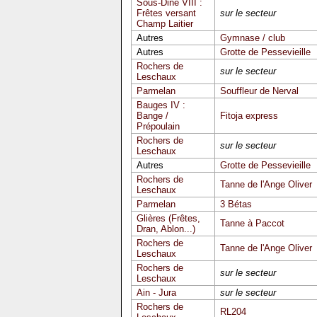
Sous-Dine VIII :
Frêtes versant
sur le secteur
Champ Laitier
Autres
Gymnase / club
Autres
Grotte de Pessevieille
Rochers de
sur le secteur
Leschaux
Parmelan
Souffleur de Nerval
Bauges IV :
Bange /
Fitoja express
Prépoulain
Rochers de
sur le secteur
Leschaux
Autres
Grotte de Pessevieille
Rochers de
Tanne de l'Ange Oliver
Leschaux
Parmelan
3 Bétas
Glières (Frêtes,
Tanne à Paccot
Dran, Ablon...)
Rochers de
Tanne de l'Ange Oliver
Leschaux
Rochers de
sur le secteur
Leschaux
Ain - Jura
sur le secteur
Rochers de
RL204