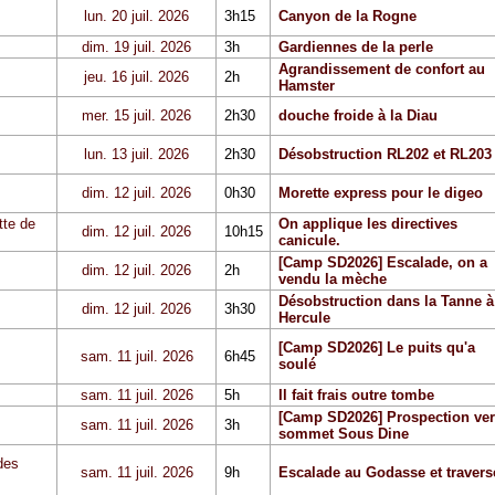
lun. 20 juil. 2026
3h15
Canyon de la Rogne
dim. 19 juil. 2026
3h
Gardiennes de la perle
Agrandissement de confort au
jeu. 16 juil. 2026
2h
Hamster
mer. 15 juil. 2026
2h30
douche froide à la Diau
lun. 13 juil. 2026
2h30
Désobstruction RL202 et RL203
dim. 12 juil. 2026
0h30
Morette express pour le digeo
tte de
On applique les directives
dim. 12 juil. 2026
10h15
canicule.
[Camp SD2026] Escalade, on a
dim. 12 juil. 2026
2h
vendu la mèche
Désobstruction dans la Tanne à
dim. 12 juil. 2026
3h30
Hercule
[Camp SD2026] Le puits qu'a
sam. 11 juil. 2026
6h45
soulé
sam. 11 juil. 2026
5h
Il fait frais outre tombe
[Camp SD2026] Prospection ver
sam. 11 juil. 2026
3h
sommet Sous Dine
des
sam. 11 juil. 2026
9h
Escalade au Godasse et travers