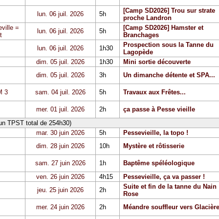
[Camp SD2026] Trou sur strate
lun. 06 juil. 2026
5h
proche Landron
ville =
[Camp SD2026] Hamster et
lun. 06 juil. 2026
5h
t
Branchages
Prospection sous la Tanne du
lun. 06 juil. 2026
1h30
Lagopède
dim. 05 juil. 2026
1h30
Mini sortie découverte
dim. 05 juil. 2026
3h
Un dimanche détente et SPA...
 3
sam. 04 juil. 2026
5h
Travaux aux Frêtes...
mer. 01 juil. 2026
2h
ça passe à Pesse vieille
 un TPST total de 254h30)
mar. 30 juin 2026
5h
Pessevieille, la topo !
dim. 28 juin 2026
10h
Mystère et rôtisserie
sam. 27 juin 2026
1h
Baptême spéléologique
ven. 26 juin 2026
4h15
Pessevieille, ça va passer !
Suite et fin de la tanne du Nain
jeu. 25 juin 2026
2h
Rose
mer. 24 juin 2026
2h
Méandre souffleur vers Glacièr