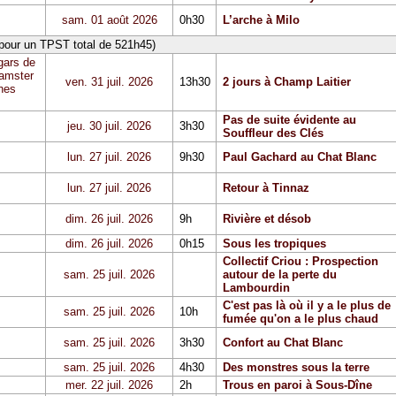
sam. 01 août 2026
0h30
L’arche à Milo
 pour un TPST total de 521h45)
gars de
Hamster
ven. 31 juil. 2026
13h30
2 jours à Champ Laitier
hes
Pas de suite évidente au
jeu. 30 juil. 2026
3h30
Souffleur des Clés
lun. 27 juil. 2026
9h30
Paul Gachard au Chat Blanc
lun. 27 juil. 2026
Retour à Tinnaz
dim. 26 juil. 2026
9h
Rivière et désob
dim. 26 juil. 2026
0h15
Sous les tropiques
Collectif Criou : Prospection
sam. 25 juil. 2026
autour de la perte du
Lambourdin
C'est pas là où il y a le plus de
sam. 25 juil. 2026
10h
fumée qu'on a le plus chaud
sam. 25 juil. 2026
3h30
Confort au Chat Blanc
sam. 25 juil. 2026
4h30
Des monstres sous la terre
mer. 22 juil. 2026
2h
Trous en paroi à Sous-Dîne