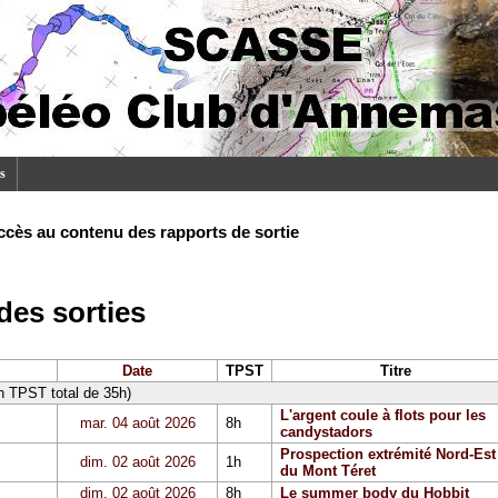
s
ccès au contenu des rapports de sortie
es sorties
Date
TPST
Titre
un TPST total de 35h)
L'argent coule à flots pour les
mar. 04 août 2026
8h
candystadors
Prospection extrémité Nord-Est
dim. 02 août 2026
1h
du Mont Téret
dim. 02 août 2026
8h
Le summer body du Hobbit