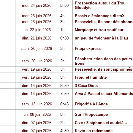
Prospection autour du Trou
mer. 24 juin 2026
5h30
Gloudyte
mar. 23 juin 2026
4h
Essais d'étalonnage distoX
mar. 23 juin 2026
3h
Pessevielle, ils sont désiphonn
lun. 22 juin 2026
1h
Marquage et trou souffleur
dim. 21 juin 2026
6h30
un peu de fraicheur à la Diau
sam. 20 juin 2026
3h
Fitoja express
Désobstruction dans des petits
sam. 20 juin 2026
2h
trous
ven. 19 juin 2026
3h
Pessevielle, ils sont siphonnés
ven. 19 juin 2026
5h
Froid et humidité
dim. 14 juin 2026
8h30
3 Caca Diots
dim. 14 juin 2026
7h30
Arva à Paccot et aux Allemands
sam. 13 juin 2026
6h45
Frigorifié à l'Ange
lun. 08 juin 2026
5h
Sur l'Hippocampe
dim. 07 juin 2026
2h
Cize : 3 siphons et au-delà...
dim. 07 juin 2026
4h30
Kevin en redemande