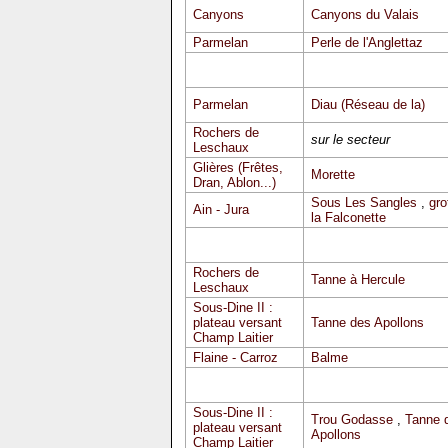
Canyons
Canyons du Valais
Parmelan
Perle de l'Anglettaz
Parmelan
Diau (Réseau de la)
Rochers de
sur le secteur
Leschaux
Glières (Frêtes,
Morette
Dran, Ablon...)
Sous Les Sangles
,
gro
Ain - Jura
la Falconette
Rochers de
Tanne à Hercule
Leschaux
Sous-Dine II :
plateau versant
Tanne des Apollons
Champ Laitier
Flaine - Carroz
Balme
Sous-Dine II :
Trou Godasse
,
Tanne 
plateau versant
Apollons
Champ Laitier