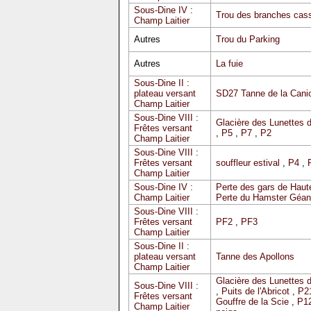
Sous-Dine IV :
Trou des branches cas
Champ Laitier
Autres
Trou du Parking
Autres
La fuie
Sous-Dine II :
plateau versant
SD27 Tanne de la Cani
Champ Laitier
Sous-Dine VIII :
Glacière des Lunettes 
Frêtes versant
,
P5
,
P7
,
P2
Champ Laitier
Sous-Dine VIII :
Frêtes versant
souffleur estival
,
P4
,
Champ Laitier
Sous-Dine IV :
Perte des gars de Haute
Champ Laitier
Perte du Hamster Géan
Sous-Dine VIII :
Frêtes versant
PF2
,
PF3
Champ Laitier
Sous-Dine II :
plateau versant
Tanne des Apollons
Champ Laitier
Glacière des Lunettes 
Sous-Dine VIII :
,
Puits de l'Abricot
,
P2
Frêtes versant
Gouffre de la Scie
,
P12
Champ Laitier