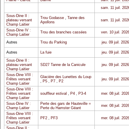
sam. 11 juil. 202
Sous-Dine II :
Trou Godasse
,
Tanne des
plateau versant
sam. 11 juil. 202
Apollons
Champ Laitier
Sous-Dine IV :
Trou des branches cassées
ven. 10 juil. 202
Champ Laitier
Autres
Trou du Parking
jeu. 09 juil. 2026
Autres
La fuie
jeu. 09 juil. 2026
Sous-Dine II :
plateau versant
SD27 Tanne de la Canicule
jeu. 09 juil. 2026
Champ Laitier
Sous-Dine VIII :
Glacière des Lunettes du Loup
Frêtes versant
jeu. 09 juil. 2026
,
P5
,
P7
,
P2
Champ Laitier
Sous-Dine VIII :
Frêtes versant
souffleur estival
,
P4
,
P3-4
mer. 08 juil. 202
Champ Laitier
Sous-Dine IV :
Perte des gars de Hauteville =
mer. 08 juil. 202
Champ Laitier
Perte du Hamster Géant
Sous-Dine VIII :
Frêtes versant
PF2
,
PF3
mer. 08 juil. 202
Champ Laitier
Sous-Dine II :