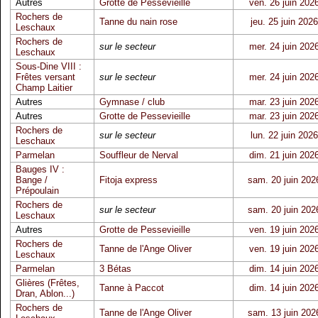
Autres
Grotte de Pessevieille
ven. 26 juin 202
Rochers de
Tanne du nain rose
jeu. 25 juin 2026
Leschaux
Rochers de
sur le secteur
mer. 24 juin 202
Leschaux
Sous-Dine VIII :
Frêtes versant
sur le secteur
mer. 24 juin 202
Champ Laitier
Autres
Gymnase / club
mar. 23 juin 202
Autres
Grotte de Pessevieille
mar. 23 juin 202
Rochers de
sur le secteur
lun. 22 juin 2026
Leschaux
Parmelan
Souffleur de Nerval
dim. 21 juin 202
Bauges IV :
Bange /
Fitoja express
sam. 20 juin 202
Prépoulain
Rochers de
sur le secteur
sam. 20 juin 202
Leschaux
Autres
Grotte de Pessevieille
ven. 19 juin 202
Rochers de
Tanne de l'Ange Oliver
ven. 19 juin 202
Leschaux
Parmelan
3 Bétas
dim. 14 juin 202
Glières (Frêtes,
Tanne à Paccot
dim. 14 juin 202
Dran, Ablon...)
Rochers de
Tanne de l'Ange Oliver
sam. 13 juin 202