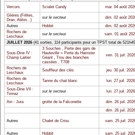
Vercors
Scialet Candy
mar. 04 août 202
Glières (Frêtes,
sur le secteur
dim. 02 août 202
Dran, Ablon...)
Autres
Hobbit
dim. 02 août 202
Rochers de
sur le secteur
sam. 01 août 20
Leschaux
JUILLET 2026
(41 sorties, 114 participants pour un TPST total de 521h45
3 Souches
,
Perte des gars de
Sous-Dine IV :
Hauteville = Perte du Hamster
ven. 31 juil. 202
Champ Laitier
Géant
,
Trou des branches
cassées
,
T708
Rochers de
Souffleur des clés
jeu. 30 juil. 2026
Leschaux
Rochers de
Tanne du chat blanc
lun. 27 juil. 2026
Leschaux
Sous-Dine VII :
sur le secteur
lun. 27 juil. 2026
Tinnaz
Ain - Jura
grotte de la Falconette
dim. 26 juil. 202
dim. 26 juil. 202
Autres
Chalet de Criou
sam. 25 juil. 202
Autres
Hobbit
sam. 25 juil. 202