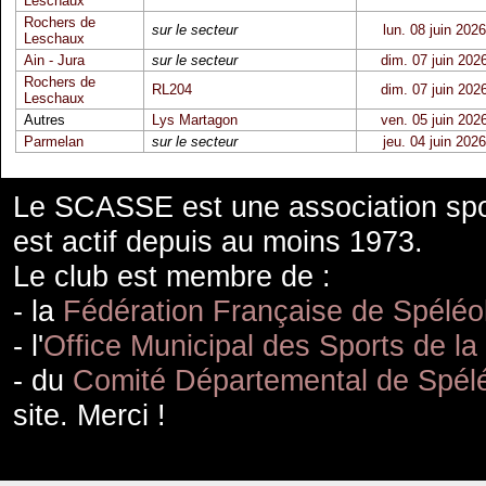
Leschaux
Rochers de
sur le secteur
lun. 08 juin 2026
Leschaux
Ain - Jura
sur le secteur
dim. 07 juin 202
Rochers de
RL204
dim. 07 juin 202
Leschaux
Autres
Lys Martagon
ven. 05 juin 202
Parmelan
sur le secteur
jeu. 04 juin 2026
Le SCASSE est une association spor
est actif depuis au moins 1973.
Le club est membre de :
- la
Fédération Française de Spéléo
- l'
Office Municipal des Sports de la
- du
Comité Départemental de Spélé
site. Merci !