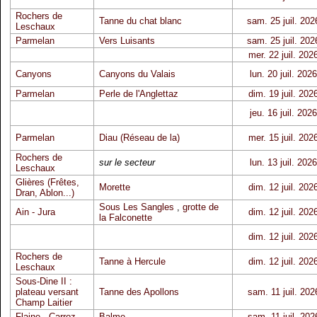
Rochers de
Tanne du chat blanc
sam. 25 juil. 202
Leschaux
Parmelan
Vers Luisants
sam. 25 juil. 202
mer. 22 juil. 202
Canyons
Canyons du Valais
lun. 20 juil. 2026
Parmelan
Perle de l'Anglettaz
dim. 19 juil. 202
jeu. 16 juil. 2026
Parmelan
Diau (Réseau de la)
mer. 15 juil. 202
Rochers de
sur le secteur
lun. 13 juil. 2026
Leschaux
Glières (Frêtes,
Morette
dim. 12 juil. 202
Dran, Ablon...)
Sous Les Sangles
,
grotte de
Ain - Jura
dim. 12 juil. 202
la Falconette
dim. 12 juil. 202
Rochers de
Tanne à Hercule
dim. 12 juil. 202
Leschaux
Sous-Dine II :
plateau versant
Tanne des Apollons
sam. 11 juil. 202
Champ Laitier
Flaine - Carroz
Balme
sam. 11 juil. 202