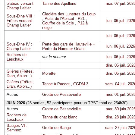
plateau versant
Tanne des Apollons
mar. 07 juil. 202
Champ Laitier
Glacière des Lunettes du Loup
Sous-Dine VIII :
,
Puits de l'Abricot
,
P21
,
Frêtes versant
lun. 06 juil. 2026
Gouffre de la Scie
,
P12 à
Champ Laitier
neige
lun. 06 juil. 2026
Sous-Dine IV :
Perte des gars de Hauteville =
lun. 06 juil. 2026
Champ Laitier
Perte du Hamster Géant
Rochers de
sur le secteur
lun. 06 juil. 2026
Leschaux
dim. 05 juil. 202
Glières (Frêtes,
Morette
dim. 05 juil. 202
Dran, Ablon...)
Glières (Frêtes,
Tanne à Paccot
,
CGDM 3
sam. 04 juil. 202
Dran, Ablon...)
Autres
Grotte de Pessevieille
mer. 01 juil. 202
JUIN 2026
(23 sorties, 52 participants pour un TPST total de 254h30)
Autres
Grotte de Pessevieille
mar. 30 juin 202
Rochers de
Tanne du chat blanc
dim. 28 juin 202
Leschaux
Bauges VI :
Grotte de Bange
sam. 27 juin 202
Semnoz