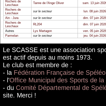
Rochers de
Tanne de l'Ange Oliver
sam. 13 juin 202
Leschaux
Rochers de
sur le secteur
lun. 08 juin 2026
Leschaux
Ain - Jura
sur le secteur
dim. 07 juin 202
Rochers de
RL204
dim. 07 juin 202
Leschaux
Autres
Lys Martagon
ven. 05 juin 202
Parmelan
sur le secteur
jeu. 04 juin 2026
Le SCASSE est une association spor
est actif depuis au moins 1973.
Le club est membre de :
- la
Fédération Française de Spéléo
- l'
Office Municipal des Sports de la
- du
Comité Départemental de Spélé
site. Merci !