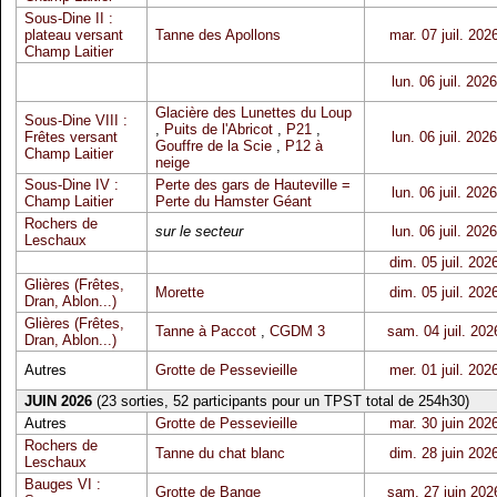
Sous-Dine II :
plateau versant
Tanne des Apollons
mar. 07 juil. 202
Champ Laitier
lun. 06 juil. 2026
Glacière des Lunettes du Loup
Sous-Dine VIII :
,
Puits de l'Abricot
,
P21
,
Frêtes versant
lun. 06 juil. 2026
Gouffre de la Scie
,
P12 à
Champ Laitier
neige
Sous-Dine IV :
Perte des gars de Hauteville =
lun. 06 juil. 2026
Champ Laitier
Perte du Hamster Géant
Rochers de
sur le secteur
lun. 06 juil. 2026
Leschaux
dim. 05 juil. 202
Glières (Frêtes,
Morette
dim. 05 juil. 202
Dran, Ablon...)
Glières (Frêtes,
Tanne à Paccot
,
CGDM 3
sam. 04 juil. 202
Dran, Ablon...)
Autres
Grotte de Pessevieille
mer. 01 juil. 202
JUIN 2026
(23 sorties, 52 participants pour un TPST total de 254h30)
Autres
Grotte de Pessevieille
mar. 30 juin 202
Rochers de
Tanne du chat blanc
dim. 28 juin 202
Leschaux
Bauges VI :
Grotte de Bange
sam. 27 juin 202