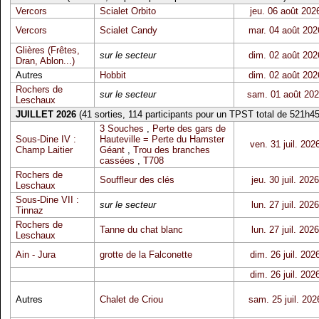
Vercors
Scialet Orbito
jeu. 06 août 202
Vercors
Scialet Candy
mar. 04 août 202
Glières (Frêtes,
sur le secteur
dim. 02 août 202
Dran, Ablon...)
Autres
Hobbit
dim. 02 août 202
Rochers de
sur le secteur
sam. 01 août 20
Leschaux
JUILLET 2026
(41 sorties, 114 participants pour un TPST total de 521h45
3 Souches
,
Perte des gars de
Sous-Dine IV :
Hauteville = Perte du Hamster
ven. 31 juil. 202
Champ Laitier
Géant
,
Trou des branches
cassées
,
T708
Rochers de
Souffleur des clés
jeu. 30 juil. 2026
Leschaux
Sous-Dine VII :
sur le secteur
lun. 27 juil. 2026
Tinnaz
Rochers de
Tanne du chat blanc
lun. 27 juil. 2026
Leschaux
Ain - Jura
grotte de la Falconette
dim. 26 juil. 202
dim. 26 juil. 202
Autres
Chalet de Criou
sam. 25 juil. 202