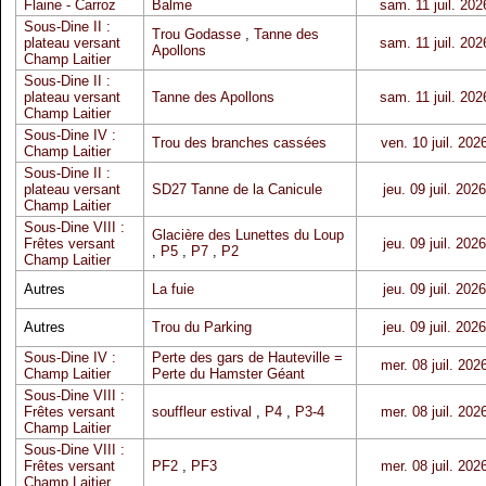
Flaine - Carroz
Balme
sam. 11 juil. 202
Sous-Dine II :
Trou Godasse
,
Tanne des
plateau versant
sam. 11 juil. 202
Apollons
Champ Laitier
Sous-Dine II :
plateau versant
Tanne des Apollons
sam. 11 juil. 202
Champ Laitier
Sous-Dine IV :
Trou des branches cassées
ven. 10 juil. 202
Champ Laitier
Sous-Dine II :
plateau versant
SD27 Tanne de la Canicule
jeu. 09 juil. 2026
Champ Laitier
Sous-Dine VIII :
Glacière des Lunettes du Loup
Frêtes versant
jeu. 09 juil. 2026
,
P5
,
P7
,
P2
Champ Laitier
Autres
La fuie
jeu. 09 juil. 2026
Autres
Trou du Parking
jeu. 09 juil. 2026
Sous-Dine IV :
Perte des gars de Hauteville =
mer. 08 juil. 202
Champ Laitier
Perte du Hamster Géant
Sous-Dine VIII :
Frêtes versant
souffleur estival
,
P4
,
P3-4
mer. 08 juil. 202
Champ Laitier
Sous-Dine VIII :
Frêtes versant
PF2
,
PF3
mer. 08 juil. 202
Champ Laitier