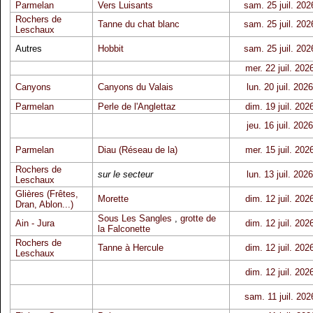
Parmelan
Vers Luisants
sam. 25 juil. 202
Rochers de
Tanne du chat blanc
sam. 25 juil. 202
Leschaux
Autres
Hobbit
sam. 25 juil. 202
mer. 22 juil. 202
Canyons
Canyons du Valais
lun. 20 juil. 2026
Parmelan
Perle de l'Anglettaz
dim. 19 juil. 202
jeu. 16 juil. 2026
Parmelan
Diau (Réseau de la)
mer. 15 juil. 202
Rochers de
sur le secteur
lun. 13 juil. 2026
Leschaux
Glières (Frêtes,
Morette
dim. 12 juil. 202
Dran, Ablon...)
Sous Les Sangles
,
grotte de
Ain - Jura
dim. 12 juil. 202
la Falconette
Rochers de
Tanne à Hercule
dim. 12 juil. 202
Leschaux
dim. 12 juil. 202
sam. 11 juil. 202