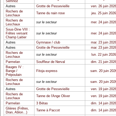
Semnoz
Autres
Grotte de Pessevieille
ven. 26 juin 202
Rochers de
Tanne du nain rose
jeu. 25 juin 2026
Leschaux
Rochers de
sur le secteur
mer. 24 juin 202
Leschaux
Sous-Dine VIII :
Frêtes versant
sur le secteur
mer. 24 juin 202
Champ Laitier
Autres
Gymnase / club
mar. 23 juin 202
Autres
Grotte de Pessevieille
mar. 23 juin 202
Rochers de
sur le secteur
lun. 22 juin 2026
Leschaux
Parmelan
Souffleur de Nerval
dim. 21 juin 202
Bauges IV :
Bange /
Fitoja express
sam. 20 juin 202
Prépoulain
Rochers de
sur le secteur
sam. 20 juin 202
Leschaux
Autres
Grotte de Pessevieille
ven. 19 juin 202
Rochers de
Tanne de l'Ange Oliver
ven. 19 juin 202
Leschaux
Parmelan
3 Bétas
dim. 14 juin 202
Glières (Frêtes,
Tanne à Paccot
dim. 14 juin 202
Dran, Ablon...)