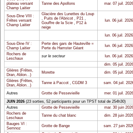
plateau versant
Tanne des Apollons
mar. 07 juil. 202
Champ Laitier
Glacière des Lunettes du Loup
Sous-Dine VIII :
,
Puits de l'Abricot
,
P21
,
Frêtes versant
lun. 06 juil. 2026
Gouffre de la Scie
,
P12 à
Champ Laitier
neige
lun. 06 juil. 2026
Sous-Dine IV :
Perte des gars de Hauteville =
lun. 06 juil. 2026
Champ Laitier
Perte du Hamster Géant
Rochers de
sur le secteur
lun. 06 juil. 2026
Leschaux
dim. 05 juil. 202
Glières (Frêtes,
Morette
dim. 05 juil. 202
Dran, Ablon...)
Glières (Frêtes,
Tanne à Paccot
,
CGDM 3
sam. 04 juil. 202
Dran, Ablon...)
Autres
Grotte de Pessevieille
mer. 01 juil. 202
JUIN 2026
(23 sorties, 52 participants pour un TPST total de 254h30)
Autres
Grotte de Pessevieille
mar. 30 juin 202
Rochers de
Tanne du chat blanc
dim. 28 juin 202
Leschaux
Bauges VI :
Grotte de Bange
sam. 27 juin 202
Semnoz