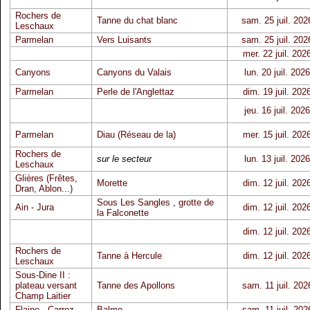
Rochers de
Tanne du chat blanc
sam. 25 juil. 202
Leschaux
Parmelan
Vers Luisants
sam. 25 juil. 202
mer. 22 juil. 202
Canyons
Canyons du Valais
lun. 20 juil. 2026
Parmelan
Perle de l'Anglettaz
dim. 19 juil. 202
jeu. 16 juil. 2026
Parmelan
Diau (Réseau de la)
mer. 15 juil. 202
Rochers de
sur le secteur
lun. 13 juil. 2026
Leschaux
Glières (Frêtes,
Morette
dim. 12 juil. 202
Dran, Ablon...)
Sous Les Sangles
,
grotte de
Ain - Jura
dim. 12 juil. 202
la Falconette
dim. 12 juil. 202
Rochers de
Tanne à Hercule
dim. 12 juil. 202
Leschaux
Sous-Dine II :
plateau versant
Tanne des Apollons
sam. 11 juil. 202
Champ Laitier
Flaine - Carroz
Balme
sam. 11 juil. 202