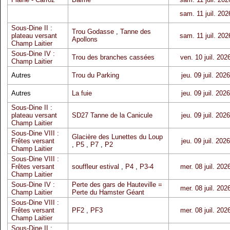
sam. 11 juil. 202
Sous-Dine II :
Trou Godasse
,
Tanne des
plateau versant
sam. 11 juil. 202
Apollons
Champ Laitier
Sous-Dine IV :
Trou des branches cassées
ven. 10 juil. 202
Champ Laitier
Autres
Trou du Parking
jeu. 09 juil. 2026
Autres
La fuie
jeu. 09 juil. 2026
Sous-Dine II :
plateau versant
SD27 Tanne de la Canicule
jeu. 09 juil. 2026
Champ Laitier
Sous-Dine VIII :
Glacière des Lunettes du Loup
Frêtes versant
jeu. 09 juil. 2026
,
P5
,
P7
,
P2
Champ Laitier
Sous-Dine VIII :
Frêtes versant
souffleur estival
,
P4
,
P3-4
mer. 08 juil. 202
Champ Laitier
Sous-Dine IV :
Perte des gars de Hauteville =
mer. 08 juil. 202
Champ Laitier
Perte du Hamster Géant
Sous-Dine VIII :
Frêtes versant
PF2
,
PF3
mer. 08 juil. 202
Champ Laitier
Sous-Dine II :