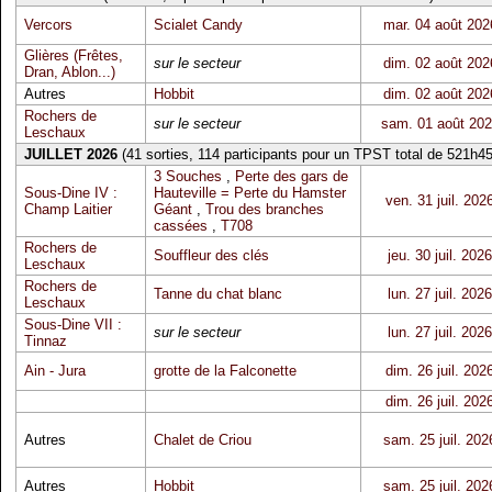
Vercors
Scialet Candy
mar. 04 août 202
Glières (Frêtes,
sur le secteur
dim. 02 août 202
Dran, Ablon...)
Autres
Hobbit
dim. 02 août 202
Rochers de
sur le secteur
sam. 01 août 20
Leschaux
JUILLET 2026
(41 sorties, 114 participants pour un TPST total de 521h45
3 Souches
,
Perte des gars de
Sous-Dine IV :
Hauteville = Perte du Hamster
ven. 31 juil. 202
Champ Laitier
Géant
,
Trou des branches
cassées
,
T708
Rochers de
Souffleur des clés
jeu. 30 juil. 2026
Leschaux
Rochers de
Tanne du chat blanc
lun. 27 juil. 2026
Leschaux
Sous-Dine VII :
sur le secteur
lun. 27 juil. 2026
Tinnaz
Ain - Jura
grotte de la Falconette
dim. 26 juil. 202
dim. 26 juil. 202
Autres
Chalet de Criou
sam. 25 juil. 202
Autres
Hobbit
sam. 25 juil. 202