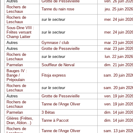
Autres
Grotte de Pessevieille
ven. 26 juin 202
Rochers de
Tanne du nain rose
jeu. 25 juin 2026
Leschaux
Rochers de
sur le secteur
mer. 24 juin 202
Leschaux
Sous-Dine VIII :
Frêtes versant
sur le secteur
mer. 24 juin 202
Champ Laitier
Autres
Gymnase / club
mar. 23 juin 202
Autres
Grotte de Pessevieille
mar. 23 juin 202
Rochers de
sur le secteur
lun. 22 juin 2026
Leschaux
Parmelan
Souffleur de Nerval
dim. 21 juin 202
Bauges IV :
Bange /
Fitoja express
sam. 20 juin 202
Prépoulain
Rochers de
sur le secteur
sam. 20 juin 202
Leschaux
Autres
Grotte de Pessevieille
ven. 19 juin 202
Rochers de
Tanne de l'Ange Oliver
ven. 19 juin 202
Leschaux
Parmelan
3 Bétas
dim. 14 juin 202
Glières (Frêtes,
Tanne à Paccot
dim. 14 juin 202
Dran, Ablon...)
Rochers de
Tanne de l'Ange Oliver
sam. 13 juin 202