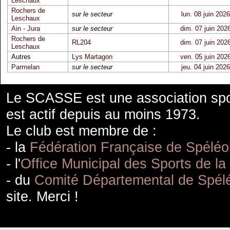
Leschaux
Rochers de
sur le secteur
lun. 08 juin 2026
Leschaux
Ain - Jura
sur le secteur
dim. 07 juin 202
Rochers de
RL204
dim. 07 juin 202
Leschaux
Autres
Lys Martagon
ven. 05 juin 202
Parmelan
sur le secteur
jeu. 04 juin 2026
Le SCASSE est une association spor
est actif depuis au moins 1973.
Le club est membre de :
- la
Fédération Française de Spéléo
- l'
Office Municipal des Sports de la
- du
Comité Départemental de Spélé
site. Merci !