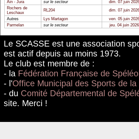
Ain - Jura
sur le secteur
dim. 07 juin 202
Rochers de
RL204
dim. 07 juin 202
Leschaux
Autres
Lys Martagon
ven. 05 juin 202
Parmelan
sur le secteur
jeu. 04 juin 2026
Le SCASSE est une association spor
est actif depuis au moins 1973.
Le club est membre de :
- la
Fédération Française de Spéléo
- l'
Office Municipal des Sports de la
- du
Comité Départemental de Spélé
site. Merci !