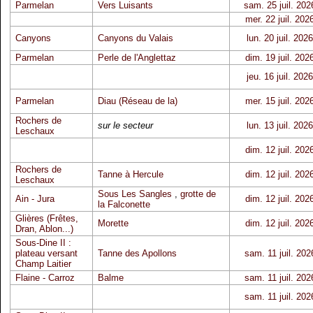
Parmelan
Vers Luisants
sam. 25 juil. 202
mer. 22 juil. 202
Canyons
Canyons du Valais
lun. 20 juil. 2026
Parmelan
Perle de l'Anglettaz
dim. 19 juil. 202
jeu. 16 juil. 2026
Parmelan
Diau (Réseau de la)
mer. 15 juil. 202
Rochers de
sur le secteur
lun. 13 juil. 2026
Leschaux
dim. 12 juil. 202
Rochers de
Tanne à Hercule
dim. 12 juil. 202
Leschaux
Sous Les Sangles
,
grotte de
Ain - Jura
dim. 12 juil. 202
la Falconette
Glières (Frêtes,
Morette
dim. 12 juil. 202
Dran, Ablon...)
Sous-Dine II :
plateau versant
Tanne des Apollons
sam. 11 juil. 202
Champ Laitier
Flaine - Carroz
Balme
sam. 11 juil. 202
sam. 11 juil. 202