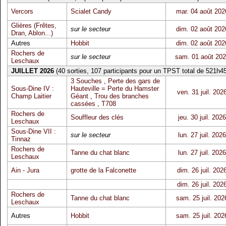
Vercors
Scialet Candy
mar. 04 août 202
Glières (Frêtes,
sur le secteur
dim. 02 août 202
Dran, Ablon...)
Autres
Hobbit
dim. 02 août 202
Rochers de
sur le secteur
sam. 01 août 20
Leschaux
JUILLET 2026
(40 sorties, 107 participants pour un TPST total de 521h45
3 Souches
,
Perte des gars de
Sous-Dine IV :
Hauteville = Perte du Hamster
ven. 31 juil. 202
Champ Laitier
Géant
,
Trou des branches
cassées
,
T708
Rochers de
Souffleur des clés
jeu. 30 juil. 2026
Leschaux
Sous-Dine VII :
sur le secteur
lun. 27 juil. 2026
Tinnaz
Rochers de
Tanne du chat blanc
lun. 27 juil. 2026
Leschaux
Ain - Jura
grotte de la Falconette
dim. 26 juil. 202
dim. 26 juil. 202
Rochers de
Tanne du chat blanc
sam. 25 juil. 202
Leschaux
Autres
Hobbit
sam. 25 juil. 202