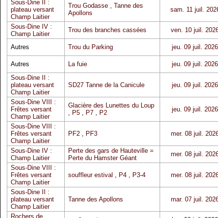
Sous-Dine II :
Trou Godasse
,
Tanne des
plateau versant
sam. 11 juil. 202
Apollons
Champ Laitier
Sous-Dine IV :
Trou des branches cassées
ven. 10 juil. 202
Champ Laitier
Autres
Trou du Parking
jeu. 09 juil. 2026
Autres
La fuie
jeu. 09 juil. 2026
Sous-Dine II :
plateau versant
SD27 Tanne de la Canicule
jeu. 09 juil. 2026
Champ Laitier
Sous-Dine VIII :
Glacière des Lunettes du Loup
Frêtes versant
jeu. 09 juil. 2026
,
P5
,
P7
,
P2
Champ Laitier
Sous-Dine VIII :
Frêtes versant
PF2
,
PF3
mer. 08 juil. 202
Champ Laitier
Sous-Dine IV :
Perte des gars de Hauteville =
mer. 08 juil. 202
Champ Laitier
Perte du Hamster Géant
Sous-Dine VIII :
Frêtes versant
souffleur estival
,
P4
,
P3-4
mer. 08 juil. 202
Champ Laitier
Sous-Dine II :
plateau versant
Tanne des Apollons
mar. 07 juil. 202
Champ Laitier
Rochers de