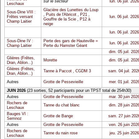
sur le secteur
lun. 06 juil. 2026
Leschaux
Glacière des Lunettes du Loup
Sous-Dine VIII :
,
Puits de l'Abricot
,
P21
,
Frêtes versant
lun. 06 juil. 2026
Gouffre de la Scie
,
P12 à
Champ Laitier
neige
lun. 06 juil. 2026
Sous-Dine IV :
Perte des gars de Hauteville =
lun. 06 juil. 2026
Champ Laitier
Perte du Hamster Géant
dim. 05 juil. 202
Glières (Frêtes,
Morette
dim. 05 juil. 202
Dran, Ablon...)
Glières (Frêtes,
Tanne à Paccot
,
CGDM 3
sam. 04 juil. 202
Dran, Ablon...)
Autres
Grotte de Pessevieille
mer. 01 juil. 202
JUIN 2026
(23 sorties, 52 participants pour un TPST total de 254h30)
Autres
Grotte de Pessevieille
mar. 30 juin 202
Rochers de
Tanne du chat blanc
dim. 28 juin 202
Leschaux
Bauges VI :
Grotte de Bange
sam. 27 juin 202
Semnoz
Autres
Grotte de Pessevieille
ven. 26 juin 202
Rochers de
Tanne du nain rose
jeu. 25 juin 2026
Leschaux