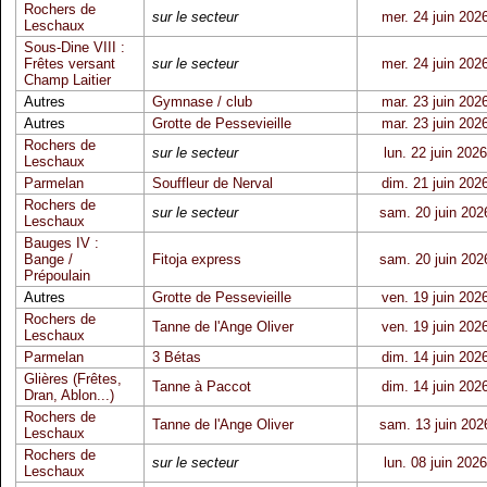
Rochers de
sur le secteur
mer. 24 juin 202
Leschaux
Sous-Dine VIII :
Frêtes versant
sur le secteur
mer. 24 juin 202
Champ Laitier
Autres
Gymnase / club
mar. 23 juin 202
Autres
Grotte de Pessevieille
mar. 23 juin 202
Rochers de
sur le secteur
lun. 22 juin 2026
Leschaux
Parmelan
Souffleur de Nerval
dim. 21 juin 202
Rochers de
sur le secteur
sam. 20 juin 202
Leschaux
Bauges IV :
Bange /
Fitoja express
sam. 20 juin 202
Prépoulain
Autres
Grotte de Pessevieille
ven. 19 juin 202
Rochers de
Tanne de l'Ange Oliver
ven. 19 juin 202
Leschaux
Parmelan
3 Bétas
dim. 14 juin 202
Glières (Frêtes,
Tanne à Paccot
dim. 14 juin 202
Dran, Ablon...)
Rochers de
Tanne de l'Ange Oliver
sam. 13 juin 202
Leschaux
Rochers de
sur le secteur
lun. 08 juin 2026
Leschaux