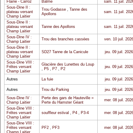
Flaine - Carroz
Balme
sam. 11 juil. 202
Sous-Dine II :
Trou Godasse
,
Tanne des
plateau versant
sam. 11 juil. 202
Apollons
Champ Laitier
Sous-Dine II :
plateau versant
Tanne des Apollons
sam. 11 juil. 202
Champ Laitier
Sous-Dine IV :
Trou des branches cassées
ven. 10 juil. 202
Champ Laitier
Sous-Dine II :
plateau versant
SD27 Tanne de la Canicule
jeu. 09 juil. 2026
Champ Laitier
Sous-Dine VIII :
Glacière des Lunettes du Loup
Frêtes versant
jeu. 09 juil. 2026
,
P5
,
P7
,
P2
Champ Laitier
Autres
La fuie
jeu. 09 juil. 2026
Autres
Trou du Parking
jeu. 09 juil. 2026
Sous-Dine IV :
Perte des gars de Hauteville =
mer. 08 juil. 202
Champ Laitier
Perte du Hamster Géant
Sous-Dine VIII :
Frêtes versant
souffleur estival
,
P4
,
P3-4
mer. 08 juil. 202
Champ Laitier
Sous-Dine VIII :
Frêtes versant
PF2
,
PF3
mer. 08 juil. 202
Champ Laitier