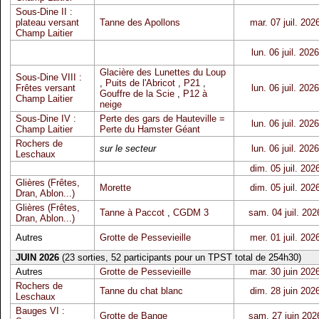
Sous-Dine II :
plateau versant
Tanne des Apollons
mar. 07 juil. 202
Champ Laitier
lun. 06 juil. 2026
Glacière des Lunettes du Loup
Sous-Dine VIII :
,
Puits de l'Abricot
,
P21
,
Frêtes versant
lun. 06 juil. 2026
Gouffre de la Scie
,
P12 à
Champ Laitier
neige
Sous-Dine IV :
Perte des gars de Hauteville =
lun. 06 juil. 2026
Champ Laitier
Perte du Hamster Géant
Rochers de
sur le secteur
lun. 06 juil. 2026
Leschaux
dim. 05 juil. 202
Glières (Frêtes,
Morette
dim. 05 juil. 202
Dran, Ablon...)
Glières (Frêtes,
Tanne à Paccot
,
CGDM 3
sam. 04 juil. 202
Dran, Ablon...)
Autres
Grotte de Pessevieille
mer. 01 juil. 202
JUIN 2026
(23 sorties, 52 participants pour un TPST total de 254h30)
Autres
Grotte de Pessevieille
mar. 30 juin 202
Rochers de
Tanne du chat blanc
dim. 28 juin 202
Leschaux
Bauges VI :
Grotte de Bange
sam. 27 juin 202