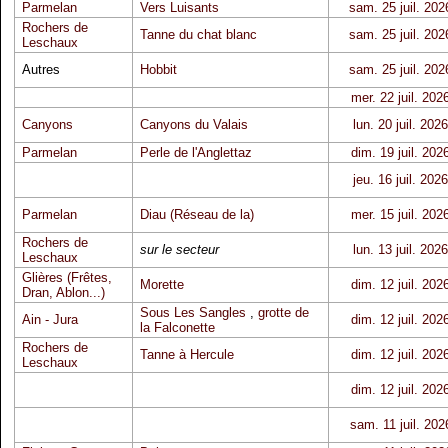
Parmelan
Vers Luisants
sam. 25 juil. 202
Rochers de
Tanne du chat blanc
sam. 25 juil. 202
Leschaux
Autres
Hobbit
sam. 25 juil. 202
mer. 22 juil. 202
Canyons
Canyons du Valais
lun. 20 juil. 2026
Parmelan
Perle de l'Anglettaz
dim. 19 juil. 202
jeu. 16 juil. 2026
Parmelan
Diau (Réseau de la)
mer. 15 juil. 202
Rochers de
sur le secteur
lun. 13 juil. 2026
Leschaux
Glières (Frêtes,
Morette
dim. 12 juil. 202
Dran, Ablon...)
Sous Les Sangles
,
grotte de
Ain - Jura
dim. 12 juil. 202
la Falconette
Rochers de
Tanne à Hercule
dim. 12 juil. 202
Leschaux
dim. 12 juil. 202
sam. 11 juil. 202