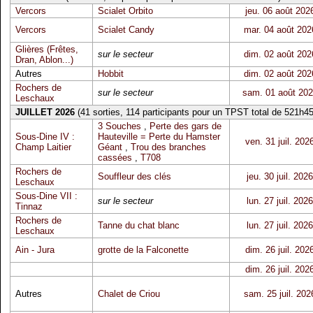
Vercors
Scialet Orbito
jeu. 06 août 202
Vercors
Scialet Candy
mar. 04 août 202
Glières (Frêtes,
sur le secteur
dim. 02 août 202
Dran, Ablon...)
Autres
Hobbit
dim. 02 août 202
Rochers de
sur le secteur
sam. 01 août 20
Leschaux
JUILLET 2026
(41 sorties, 114 participants pour un TPST total de 521h45
3 Souches
,
Perte des gars de
Sous-Dine IV :
Hauteville = Perte du Hamster
ven. 31 juil. 202
Champ Laitier
Géant
,
Trou des branches
cassées
,
T708
Rochers de
Souffleur des clés
jeu. 30 juil. 2026
Leschaux
Sous-Dine VII :
sur le secteur
lun. 27 juil. 2026
Tinnaz
Rochers de
Tanne du chat blanc
lun. 27 juil. 2026
Leschaux
Ain - Jura
grotte de la Falconette
dim. 26 juil. 202
dim. 26 juil. 202
Autres
Chalet de Criou
sam. 25 juil. 202