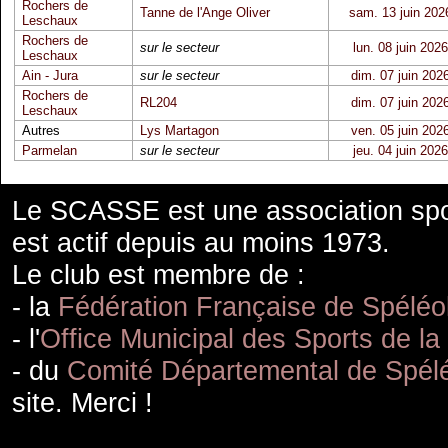
Rochers de
Tanne de l'Ange Oliver
sam. 13 juin 202
Leschaux
Rochers de
sur le secteur
lun. 08 juin 2026
Leschaux
Ain - Jura
sur le secteur
dim. 07 juin 202
Rochers de
RL204
dim. 07 juin 202
Leschaux
Autres
Lys Martagon
ven. 05 juin 202
Parmelan
sur le secteur
jeu. 04 juin 2026
Le SCASSE est une association spor
est actif depuis au moins 1973.
Le club est membre de :
- la
Fédération Française de Spéléo
- l'
Office Municipal des Sports de la
- du
Comité Départemental de Spélé
site. Merci !