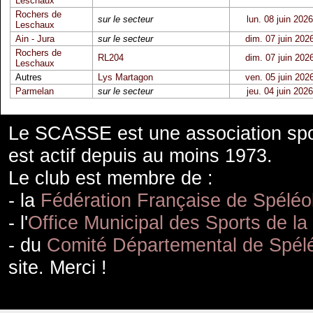
Leschaux
Rochers de
sur le secteur
lun. 08 juin 2026
Leschaux
Ain - Jura
sur le secteur
dim. 07 juin 202
Rochers de
RL204
dim. 07 juin 202
Leschaux
Autres
Lys Martagon
ven. 05 juin 202
Parmelan
sur le secteur
jeu. 04 juin 2026
Le SCASSE est une association spor
est actif depuis au moins 1973.
Le club est membre de :
- la
Fédération Française de Spéléo
- l'
Office Municipal des Sports de la
- du
Comité Départemental de Spélé
site. Merci !