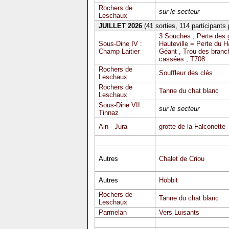
Rochers de
sur le secteur
Leschaux
JUILLET 2026
(41 sorties, 114 participants
3 Souches
,
Perte des 
Sous-Dine IV :
Hauteville = Perte du 
Champ Laitier
Géant
,
Trou des branc
cassées
,
T708
Rochers de
Souffleur des clés
Leschaux
Rochers de
Tanne du chat blanc
Leschaux
Sous-Dine VII :
sur le secteur
Tinnaz
Ain - Jura
grotte de la Falconette
Autres
Chalet de Criou
Autres
Hobbit
Rochers de
Tanne du chat blanc
Leschaux
Parmelan
Vers Luisants