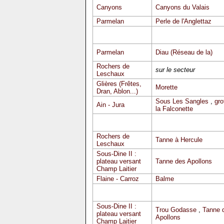
Canyons
Canyons du Valais
Parmelan
Perle de l'Anglettaz
Parmelan
Diau (Réseau de la)
Rochers de
sur le secteur
Leschaux
Glières (Frêtes,
Morette
Dran, Ablon...)
Sous Les Sangles
,
gro
Ain - Jura
la Falconette
Rochers de
Tanne à Hercule
Leschaux
Sous-Dine II :
plateau versant
Tanne des Apollons
Champ Laitier
Flaine - Carroz
Balme
Sous-Dine II :
Trou Godasse
,
Tanne 
plateau versant
Apollons
Champ Laitier