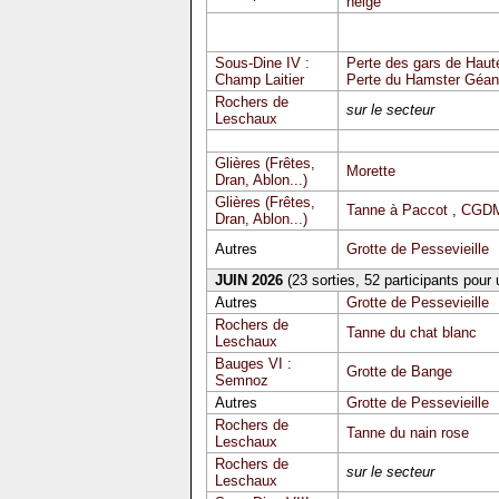
neige
Sous-Dine IV :
Perte des gars de Haute
Champ Laitier
Perte du Hamster Géan
Rochers de
sur le secteur
Leschaux
Glières (Frêtes,
Morette
Dran, Ablon...)
Glières (Frêtes,
Tanne à Paccot
,
CGDM
Dran, Ablon...)
Autres
Grotte de Pessevieille
JUIN 2026
(23 sorties, 52 participants pour
Autres
Grotte de Pessevieille
Rochers de
Tanne du chat blanc
Leschaux
Bauges VI :
Grotte de Bange
Semnoz
Autres
Grotte de Pessevieille
Rochers de
Tanne du nain rose
Leschaux
Rochers de
sur le secteur
Leschaux