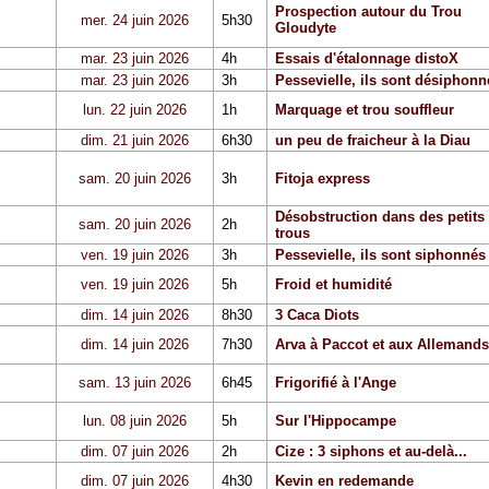
Prospection autour du Trou
mer. 24 juin 2026
5h30
Gloudyte
mar. 23 juin 2026
4h
Essais d'étalonnage distoX
mar. 23 juin 2026
3h
Pessevielle, ils sont désiphonn
lun. 22 juin 2026
1h
Marquage et trou souffleur
dim. 21 juin 2026
6h30
un peu de fraicheur à la Diau
sam. 20 juin 2026
3h
Fitoja express
Désobstruction dans des petits
sam. 20 juin 2026
2h
trous
ven. 19 juin 2026
3h
Pessevielle, ils sont siphonnés
ven. 19 juin 2026
5h
Froid et humidité
dim. 14 juin 2026
8h30
3 Caca Diots
dim. 14 juin 2026
7h30
Arva à Paccot et aux Allemands
sam. 13 juin 2026
6h45
Frigorifié à l'Ange
lun. 08 juin 2026
5h
Sur l'Hippocampe
dim. 07 juin 2026
2h
Cize : 3 siphons et au-delà...
dim. 07 juin 2026
4h30
Kevin en redemande