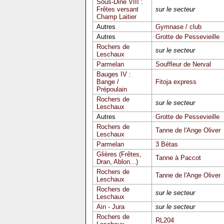
Sous-Dine VIII :
Frêtes versant
sur le secteur
Champ Laitier
Autres
Gymnase / club
Autres
Grotte de Pessevieille
Rochers de
sur le secteur
Leschaux
Parmelan
Souffleur de Nerval
Bauges IV :
Bange /
Fitoja express
Prépoulain
Rochers de
sur le secteur
Leschaux
Autres
Grotte de Pessevieille
Rochers de
Tanne de l'Ange Oliver
Leschaux
Parmelan
3 Bétas
Glières (Frêtes,
Tanne à Paccot
Dran, Ablon...)
Rochers de
Tanne de l'Ange Oliver
Leschaux
Rochers de
sur le secteur
Leschaux
Ain - Jura
sur le secteur
Rochers de
RL204