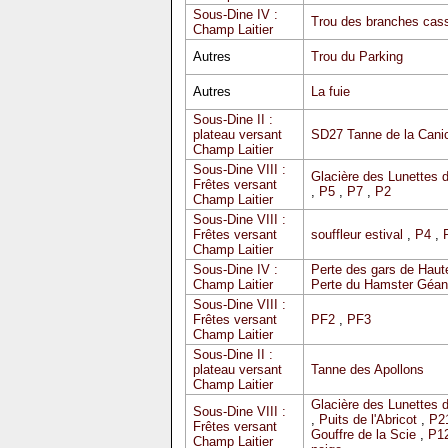
Sous-Dine IV :
Trou des branches cas
Champ Laitier
Autres
Trou du Parking
Autres
La fuie
Sous-Dine II :
plateau versant
SD27 Tanne de la Cani
Champ Laitier
Sous-Dine VIII :
Glacière des Lunettes 
Frêtes versant
,
P5
,
P7
,
P2
Champ Laitier
Sous-Dine VIII :
Frêtes versant
souffleur estival
,
P4
,
Champ Laitier
Sous-Dine IV :
Perte des gars de Haute
Champ Laitier
Perte du Hamster Géan
Sous-Dine VIII :
Frêtes versant
PF2
,
PF3
Champ Laitier
Sous-Dine II :
plateau versant
Tanne des Apollons
Champ Laitier
Glacière des Lunettes 
Sous-Dine VIII :
,
Puits de l'Abricot
,
P2
Frêtes versant
Gouffre de la Scie
,
P12
Champ Laitier