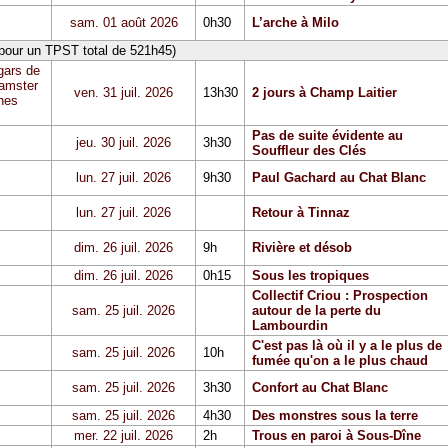
sam. 01 août 2026
0h30
L’arche à Milo
 pour un TPST total de 521h45)
gars de
Hamster
ven. 31 juil. 2026
13h30
2 jours à Champ Laitier
hes
Pas de suite évidente au
jeu. 30 juil. 2026
3h30
Souffleur des Clés
lun. 27 juil. 2026
9h30
Paul Gachard au Chat Blanc
lun. 27 juil. 2026
Retour à Tinnaz
dim. 26 juil. 2026
9h
Rivière et désob
dim. 26 juil. 2026
0h15
Sous les tropiques
Collectif Criou : Prospection
sam. 25 juil. 2026
autour de la perte du
Lambourdin
C'est pas là où il y a le plus de
sam. 25 juil. 2026
10h
fumée qu'on a le plus chaud
sam. 25 juil. 2026
3h30
Confort au Chat Blanc
sam. 25 juil. 2026
4h30
Des monstres sous la terre
mer. 22 juil. 2026
2h
Trous en paroi à Sous-Dîne