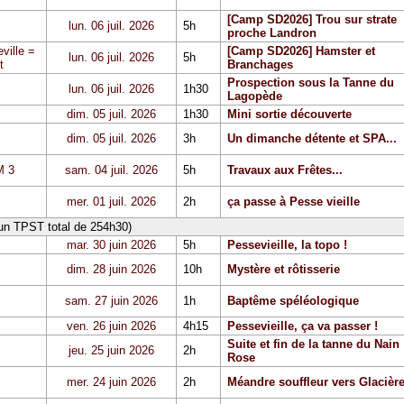
[Camp SD2026] Trou sur strate
lun. 06 juil. 2026
5h
proche Landron
ville =
[Camp SD2026] Hamster et
lun. 06 juil. 2026
5h
t
Branchages
Prospection sous la Tanne du
lun. 06 juil. 2026
1h30
Lagopède
dim. 05 juil. 2026
1h30
Mini sortie découverte
dim. 05 juil. 2026
3h
Un dimanche détente et SPA...
 3
sam. 04 juil. 2026
5h
Travaux aux Frêtes...
mer. 01 juil. 2026
2h
ça passe à Pesse vieille
 un TPST total de 254h30)
mar. 30 juin 2026
5h
Pessevieille, la topo !
dim. 28 juin 2026
10h
Mystère et rôtisserie
sam. 27 juin 2026
1h
Baptême spéléologique
ven. 26 juin 2026
4h15
Pessevieille, ça va passer !
Suite et fin de la tanne du Nain
jeu. 25 juin 2026
2h
Rose
mer. 24 juin 2026
2h
Méandre souffleur vers Glacièr