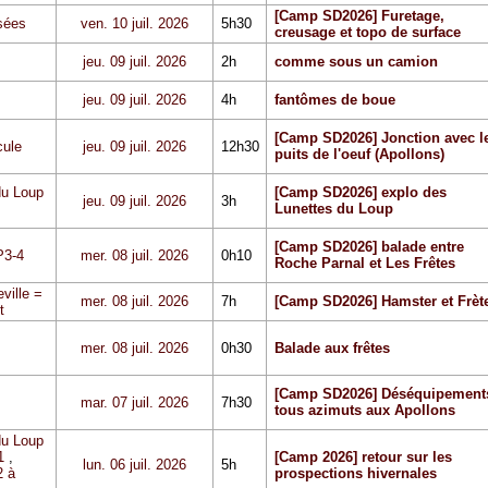
[Camp SD2026] Furetage,
sées
ven. 10 juil. 2026
5h30
creusage et topo de surface
jeu. 09 juil. 2026
2h
comme sous un camion
jeu. 09 juil. 2026
4h
fantômes de boue
[Camp SD2026] Jonction avec l
cule
jeu. 09 juil. 2026
12h30
puits de l'oeuf (Apollons)
du Loup
[Camp SD2026] explo des
jeu. 09 juil. 2026
3h
Lunettes du Loup
[Camp SD2026] balade entre
P3-4
mer. 08 juil. 2026
0h10
Roche Parnal et Les Frêtes
ville =
mer. 08 juil. 2026
7h
[Camp SD2026] Hamster et Frèt
t
mer. 08 juil. 2026
0h30
Balade aux frêtes
[Camp SD2026] Déséquipement
mar. 07 juil. 2026
7h30
tous azimuts aux Apollons
du Loup
1
,
[Camp 2026] retour sur les
lun. 06 juil. 2026
5h
 à
prospections hivernales