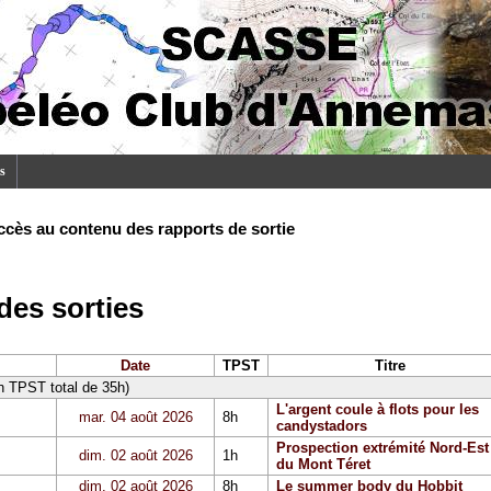
s
ccès au contenu des rapports de sortie
es sorties
Date
TPST
Titre
un TPST total de 35h)
L'argent coule à flots pour les
mar. 04 août 2026
8h
candystadors
Prospection extrémité Nord-Est
dim. 02 août 2026
1h
du Mont Téret
dim. 02 août 2026
8h
Le summer body du Hobbit