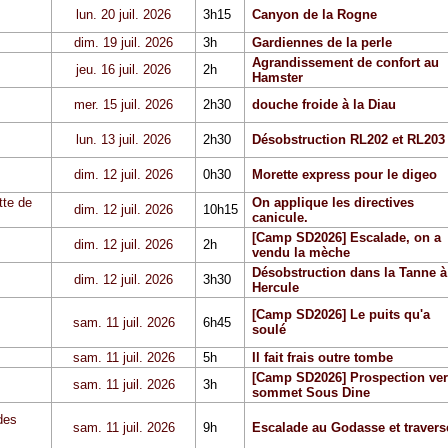
lun. 20 juil. 2026
3h15
Canyon de la Rogne
dim. 19 juil. 2026
3h
Gardiennes de la perle
Agrandissement de confort au
jeu. 16 juil. 2026
2h
Hamster
mer. 15 juil. 2026
2h30
douche froide à la Diau
lun. 13 juil. 2026
2h30
Désobstruction RL202 et RL203
dim. 12 juil. 2026
0h30
Morette express pour le digeo
tte de
On applique les directives
dim. 12 juil. 2026
10h15
canicule.
[Camp SD2026] Escalade, on a
dim. 12 juil. 2026
2h
vendu la mèche
Désobstruction dans la Tanne à
dim. 12 juil. 2026
3h30
Hercule
[Camp SD2026] Le puits qu'a
sam. 11 juil. 2026
6h45
soulé
sam. 11 juil. 2026
5h
Il fait frais outre tombe
[Camp SD2026] Prospection ver
sam. 11 juil. 2026
3h
sommet Sous Dine
des
sam. 11 juil. 2026
9h
Escalade au Godasse et travers