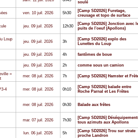
soulé
[Camp SD2026] Furetage,
sées
ven. 10 juil. 2026
5h30
creusage et topo de surface
[Camp SD2026] Jonction avec l
cule
jeu. 09 juil. 2026
12h30
puits de l'oeuf (Apollons)
du Loup
[Camp SD2026] explo des
jeu. 09 juil. 2026
3h
Lunettes du Loup
jeu. 09 juil. 2026
4h
fantômes de boue
jeu. 09 juil. 2026
2h
comme sous un camion
ville =
mer. 08 juil. 2026
7h
[Camp SD2026] Hamster et Frèt
t
[Camp SD2026] balade entre
P3-4
mer. 08 juil. 2026
0h10
Roche Parnal et Les Frêtes
mer. 08 juil. 2026
0h30
Balade aux frêtes
[Camp SD2026] Déséquipement
mar. 07 juil. 2026
7h30
tous azimuts aux Apollons
[Camp SD2026] Trou sur strate
lun. 06 juil. 2026
5h
proche Landron