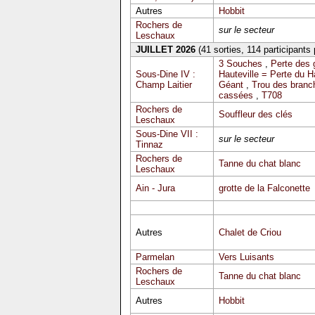
Autres
Hobbit
Rochers de
sur le secteur
Leschaux
JUILLET 2026
(41 sorties, 114 participants
3 Souches
,
Perte des 
Sous-Dine IV :
Hauteville = Perte du 
Champ Laitier
Géant
,
Trou des branc
cassées
,
T708
Rochers de
Souffleur des clés
Leschaux
Sous-Dine VII :
sur le secteur
Tinnaz
Rochers de
Tanne du chat blanc
Leschaux
Ain - Jura
grotte de la Falconette
Autres
Chalet de Criou
Parmelan
Vers Luisants
Rochers de
Tanne du chat blanc
Leschaux
Autres
Hobbit