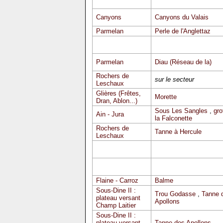
Canyons
Canyons du Valais
Parmelan
Perle de l'Anglettaz
Parmelan
Diau (Réseau de la)
Rochers de
sur le secteur
Leschaux
Glières (Frêtes,
Morette
Dran, Ablon...)
Sous Les Sangles
,
gro
Ain - Jura
la Falconette
Rochers de
Tanne à Hercule
Leschaux
Flaine - Carroz
Balme
Sous-Dine II :
Trou Godasse
,
Tanne 
plateau versant
Apollons
Champ Laitier
Sous-Dine II :
plateau versant
Tanne des Apollons