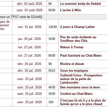
dim. 02 août 2026
8h
Le summer body du Hobbit
sam. 01 août 2026
0h30
L’arche à Milo
 pour un TPST total de 521h45)
gars de
Hamster
ven. 31 juil. 2026
13h30
2 jours à Champ Laitier
hes
Pas de suite évidente au
jeu. 30 juil. 2026
3h30
Souffleur des Clés
lun. 27 juil. 2026
Retour à Tinnaz
lun. 27 juil. 2026
9h30
Paul Gachard au Chat Blanc
dim. 26 juil. 2026
9h
Rivière et désob
dim. 26 juil. 2026
0h15
Sous les tropiques
Collectif Criou : Prospection
sam. 25 juil. 2026
autour de la perte du
Lambourdin
sam. 25 juil. 2026
4h30
Des monstres sous la terre
sam. 25 juil. 2026
3h30
Confort au Chat Blanc
C'est pas là où il y a le plus de
sam. 25 juil. 2026
10h
fumée qu'on a le plus chaud