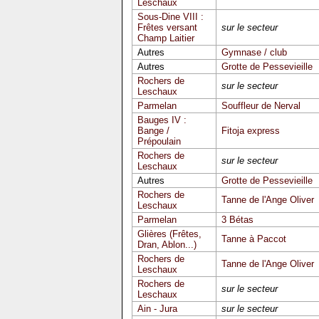
Leschaux
Sous-Dine VIII :
Frêtes versant
sur le secteur
Champ Laitier
Autres
Gymnase / club
Autres
Grotte de Pessevieille
Rochers de
sur le secteur
Leschaux
Parmelan
Souffleur de Nerval
Bauges IV :
Bange /
Fitoja express
Prépoulain
Rochers de
sur le secteur
Leschaux
Autres
Grotte de Pessevieille
Rochers de
Tanne de l'Ange Oliver
Leschaux
Parmelan
3 Bétas
Glières (Frêtes,
Tanne à Paccot
Dran, Ablon...)
Rochers de
Tanne de l'Ange Oliver
Leschaux
Rochers de
sur le secteur
Leschaux
Ain - Jura
sur le secteur