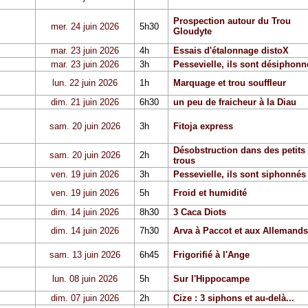
Prospection autour du Trou
mer. 24 juin 2026
5h30
Gloudyte
mar. 23 juin 2026
4h
Essais d'étalonnage distoX
mar. 23 juin 2026
3h
Pessevielle, ils sont désiphonn
lun. 22 juin 2026
1h
Marquage et trou souffleur
dim. 21 juin 2026
6h30
un peu de fraicheur à la Diau
sam. 20 juin 2026
3h
Fitoja express
Désobstruction dans des petits
sam. 20 juin 2026
2h
trous
ven. 19 juin 2026
3h
Pessevielle, ils sont siphonnés
ven. 19 juin 2026
5h
Froid et humidité
dim. 14 juin 2026
8h30
3 Caca Diots
dim. 14 juin 2026
7h30
Arva à Paccot et aux Allemands
sam. 13 juin 2026
6h45
Frigorifié à l'Ange
lun. 08 juin 2026
5h
Sur l'Hippocampe
dim. 07 juin 2026
2h
Cize : 3 siphons et au-delà...