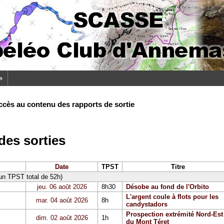
s
ccès au contenu des rapports de sortie
es sorties
Date
TPST
Titre
 un TPST total de 52h)
jeu. 06 août 2026
8h30
Désobe au fond de l'Orbito
L'argent coule à flots pour les
mar. 04 août 2026
8h
candystadors
Prospection extrémité Nord-Est
dim. 02 août 2026
1h
du Mont Téret