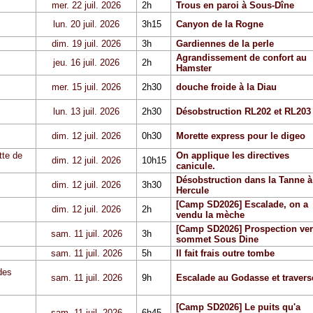
mer. 22 juil. 2026
2h
Trous en paroi à Sous-Dîne
lun. 20 juil. 2026
3h15
Canyon de la Rogne
dim. 19 juil. 2026
3h
Gardiennes de la perle
Agrandissement de confort au
jeu. 16 juil. 2026
2h
Hamster
mer. 15 juil. 2026
2h30
douche froide à la Diau
lun. 13 juil. 2026
2h30
Désobstruction RL202 et RL203
dim. 12 juil. 2026
0h30
Morette express pour le digeo
tte de
On applique les directives
dim. 12 juil. 2026
10h15
canicule.
Désobstruction dans la Tanne à
dim. 12 juil. 2026
3h30
Hercule
[Camp SD2026] Escalade, on a
dim. 12 juil. 2026
2h
vendu la mèche
[Camp SD2026] Prospection ver
sam. 11 juil. 2026
3h
sommet Sous Dine
sam. 11 juil. 2026
5h
Il fait frais outre tombe
des
sam. 11 juil. 2026
9h
Escalade au Godasse et travers
[Camp SD2026] Le puits qu'a
sam. 11 juil. 2026
6h45