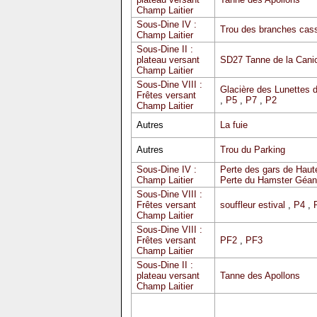
Champ Laitier
Sous-Dine IV :
Trou des branches cas
Champ Laitier
Sous-Dine II :
plateau versant
SD27 Tanne de la Cani
Champ Laitier
Sous-Dine VIII :
Glacière des Lunettes 
Frêtes versant
,
P5
,
P7
,
P2
Champ Laitier
Autres
La fuie
Autres
Trou du Parking
Sous-Dine IV :
Perte des gars de Haute
Champ Laitier
Perte du Hamster Géan
Sous-Dine VIII :
Frêtes versant
souffleur estival
,
P4
,
Champ Laitier
Sous-Dine VIII :
Frêtes versant
PF2
,
PF3
Champ Laitier
Sous-Dine II :
plateau versant
Tanne des Apollons
Champ Laitier