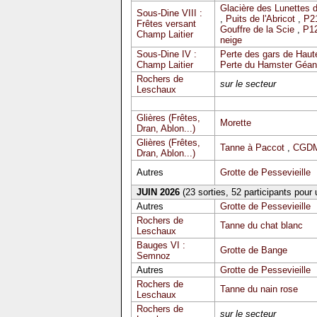
Glacière des Lunettes 
Sous-Dine VIII :
,
Puits de l'Abricot
,
P2
Frêtes versant
Gouffre de la Scie
,
P12
Champ Laitier
neige
Sous-Dine IV :
Perte des gars de Haute
Champ Laitier
Perte du Hamster Géan
Rochers de
sur le secteur
Leschaux
Glières (Frêtes,
Morette
Dran, Ablon...)
Glières (Frêtes,
Tanne à Paccot
,
CGDM
Dran, Ablon...)
Autres
Grotte de Pessevieille
JUIN 2026
(23 sorties, 52 participants pour
Autres
Grotte de Pessevieille
Rochers de
Tanne du chat blanc
Leschaux
Bauges VI :
Grotte de Bange
Semnoz
Autres
Grotte de Pessevieille
Rochers de
Tanne du nain rose
Leschaux
Rochers de
sur le secteur