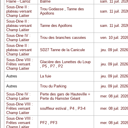
Flaine - Carroz
Balme
sam. 11 juil. 202
Sous-Dine II :
Trou Godasse
,
Tanne des
plateau versant
sam. 11 juil. 202
Apollons
Champ Laitier
Sous-Dine II :
plateau versant
Tanne des Apollons
sam. 11 juil. 202
Champ Laitier
Sous-Dine IV :
Trou des branches cassées
ven. 10 juil. 202
Champ Laitier
Sous-Dine II :
plateau versant
SD27 Tanne de la Canicule
jeu. 09 juil. 2026
Champ Laitier
Sous-Dine VIII :
Glacière des Lunettes du Loup
Frêtes versant
jeu. 09 juil. 2026
,
P5
,
P7
,
P2
Champ Laitier
Autres
La fuie
jeu. 09 juil. 2026
Autres
Trou du Parking
jeu. 09 juil. 2026
Sous-Dine IV :
Perte des gars de Hauteville =
mer. 08 juil. 202
Champ Laitier
Perte du Hamster Géant
Sous-Dine VIII :
Frêtes versant
souffleur estival
,
P4
,
P3-4
mer. 08 juil. 202
Champ Laitier
Sous-Dine VIII :
Frêtes versant
PF2
,
PF3
mer. 08 juil. 202
Champ Laitier