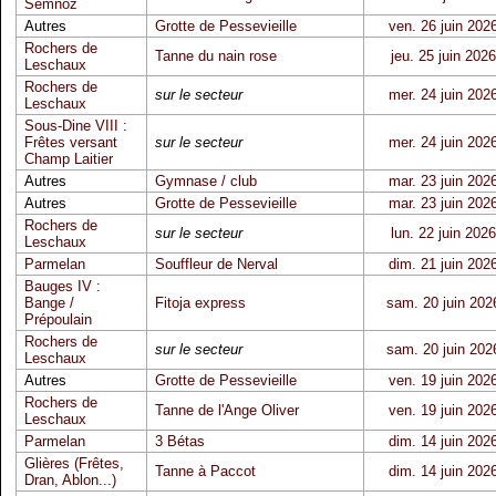
Semnoz
Autres
Grotte de Pessevieille
ven. 26 juin 202
Rochers de
Tanne du nain rose
jeu. 25 juin 2026
Leschaux
Rochers de
sur le secteur
mer. 24 juin 202
Leschaux
Sous-Dine VIII :
Frêtes versant
sur le secteur
mer. 24 juin 202
Champ Laitier
Autres
Gymnase / club
mar. 23 juin 202
Autres
Grotte de Pessevieille
mar. 23 juin 202
Rochers de
sur le secteur
lun. 22 juin 2026
Leschaux
Parmelan
Souffleur de Nerval
dim. 21 juin 202
Bauges IV :
Bange /
Fitoja express
sam. 20 juin 202
Prépoulain
Rochers de
sur le secteur
sam. 20 juin 202
Leschaux
Autres
Grotte de Pessevieille
ven. 19 juin 202
Rochers de
Tanne de l'Ange Oliver
ven. 19 juin 202
Leschaux
Parmelan
3 Bétas
dim. 14 juin 202
Glières (Frêtes,
Tanne à Paccot
dim. 14 juin 202
Dran, Ablon...)