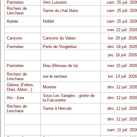
Parmelan
Vers Luisants
sam. 25 juil. 202
Rochers de
Tanne du chat blanc
sam. 25 juil. 202
Leschaux
Autres
Hobbit
sam. 25 juil. 202
mer. 22 juil. 202
Canyons
Canyons du Valais
lun. 20 juil. 2026
Parmelan
Perle de l'Anglettaz
dim. 19 juil. 202
jeu. 16 juil. 2026
Parmelan
Diau (Réseau de la)
mer. 15 juil. 202
Rochers de
sur le secteur
lun. 13 juil. 2026
Leschaux
Glières (Frêtes,
Morette
dim. 12 juil. 202
Dran, Ablon...)
Sous Les Sangles
,
grotte de
Ain - Jura
dim. 12 juil. 202
la Falconette
Rochers de
Tanne à Hercule
dim. 12 juil. 202
Leschaux
dim. 12 juil. 202
sam. 11 juil. 202