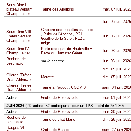
Sous-Dine II :
plateau versant
Tanne des Apollons
mar. 07 juil. 202
Champ Laitier
lun. 06 juil. 2026
Glacière des Lunettes du Loup
Sous-Dine VIII :
,
Puits de l'Abricot
,
P21
,
Frêtes versant
lun. 06 juil. 2026
Gouffre de la Scie
,
P12 à
Champ Laitier
neige
Sous-Dine IV :
Perte des gars de Hauteville =
lun. 06 juil. 2026
Champ Laitier
Perte du Hamster Géant
Rochers de
sur le secteur
lun. 06 juil. 2026
Leschaux
dim. 05 juil. 202
Glières (Frêtes,
Morette
dim. 05 juil. 202
Dran, Ablon...)
Glières (Frêtes,
Tanne à Paccot
,
CGDM 3
sam. 04 juil. 202
Dran, Ablon...)
Autres
Grotte de Pessevieille
mer. 01 juil. 202
JUIN 2026
(23 sorties, 52 participants pour un TPST total de 254h30)
Autres
Grotte de Pessevieille
mar. 30 juin 202
Rochers de
Tanne du chat blanc
dim. 28 juin 202
Leschaux
Bauges VI :
Grotte de Bange
sam. 27 juin 202