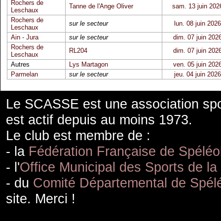
Rochers de
Tanne de l'Ange Oliver
sam. 13 juin 202
Leschaux
Rochers de
sur le secteur
lun. 08 juin 2026
Leschaux
Ain - Jura
sur le secteur
dim. 07 juin 202
Rochers de
RL204
dim. 07 juin 202
Leschaux
Autres
Lys Martagon
ven. 05 juin 202
Parmelan
sur le secteur
jeu. 04 juin 2026
Le SCASSE est une association spor
est actif depuis au moins 1973.
Le club est membre de :
- la
Fédération Française de Spéléo
- l'
Office Municipal des Sports de la
- du
Comité Départemental de Spélé
site. Merci !