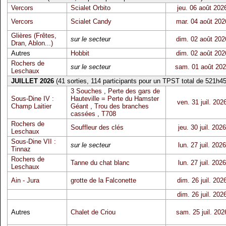
Vercors
Scialet Orbito
jeu. 06 août 202
Vercors
Scialet Candy
mar. 04 août 202
Glières (Frêtes,
sur le secteur
dim. 02 août 202
Dran, Ablon...)
Autres
Hobbit
dim. 02 août 202
Rochers de
sur le secteur
sam. 01 août 20
Leschaux
JUILLET 2026
(41 sorties, 114 participants pour un TPST total de 521h45
3 Souches
,
Perte des gars de
Sous-Dine IV :
Hauteville = Perte du Hamster
ven. 31 juil. 202
Champ Laitier
Géant
,
Trou des branches
cassées
,
T708
Rochers de
Souffleur des clés
jeu. 30 juil. 2026
Leschaux
Sous-Dine VII :
sur le secteur
lun. 27 juil. 2026
Tinnaz
Rochers de
Tanne du chat blanc
lun. 27 juil. 2026
Leschaux
Ain - Jura
grotte de la Falconette
dim. 26 juil. 202
dim. 26 juil. 202
Autres
Chalet de Criou
sam. 25 juil. 202