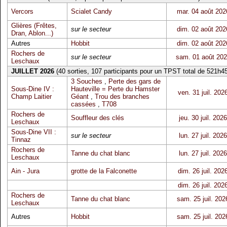
Vercors
Scialet Candy
mar. 04 août 202
Glières (Frêtes,
sur le secteur
dim. 02 août 202
Dran, Ablon...)
Autres
Hobbit
dim. 02 août 202
Rochers de
sur le secteur
sam. 01 août 20
Leschaux
JUILLET 2026
(40 sorties, 107 participants pour un TPST total de 521h45
3 Souches
,
Perte des gars de
Sous-Dine IV :
Hauteville = Perte du Hamster
ven. 31 juil. 202
Champ Laitier
Géant
,
Trou des branches
cassées
,
T708
Rochers de
Souffleur des clés
jeu. 30 juil. 2026
Leschaux
Sous-Dine VII :
sur le secteur
lun. 27 juil. 2026
Tinnaz
Rochers de
Tanne du chat blanc
lun. 27 juil. 2026
Leschaux
Ain - Jura
grotte de la Falconette
dim. 26 juil. 202
dim. 26 juil. 202
Rochers de
Tanne du chat blanc
sam. 25 juil. 202
Leschaux
Autres
Hobbit
sam. 25 juil. 202