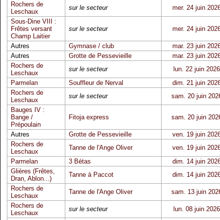
Rochers de
sur le secteur
mer. 24 juin 202
Leschaux
Sous-Dine VIII :
Frêtes versant
sur le secteur
mer. 24 juin 202
Champ Laitier
Autres
Gymnase / club
mar. 23 juin 202
Autres
Grotte de Pessevieille
mar. 23 juin 202
Rochers de
sur le secteur
lun. 22 juin 2026
Leschaux
Parmelan
Souffleur de Nerval
dim. 21 juin 202
Rochers de
sur le secteur
sam. 20 juin 202
Leschaux
Bauges IV :
Bange /
Fitoja express
sam. 20 juin 202
Prépoulain
Autres
Grotte de Pessevieille
ven. 19 juin 202
Rochers de
Tanne de l'Ange Oliver
ven. 19 juin 202
Leschaux
Parmelan
3 Bétas
dim. 14 juin 202
Glières (Frêtes,
Tanne à Paccot
dim. 14 juin 202
Dran, Ablon...)
Rochers de
Tanne de l'Ange Oliver
sam. 13 juin 202
Leschaux
Rochers de
sur le secteur
lun. 08 juin 2026
Leschaux