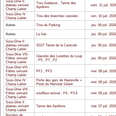
Sous-Dine II :
Trou Godasse
,
Tanne des
plateau versant
sam. 11 juil. 202
Apollons
Champ Laitier
Sous-Dine IV :
Trou des branches cassées
ven. 10 juil. 202
Champ Laitier
Autres
Trou du Parking
jeu. 09 juil. 2026
Autres
La fuie
jeu. 09 juil. 2026
Sous-Dine II :
plateau versant
SD27 Tanne de la Canicule
jeu. 09 juil. 2026
Champ Laitier
Sous-Dine VIII :
Glacière des Lunettes du Loup
Frêtes versant
jeu. 09 juil. 2026
,
P5
,
P7
,
P2
Champ Laitier
Sous-Dine VIII :
Frêtes versant
PF2
,
PF3
mer. 08 juil. 202
Champ Laitier
Sous-Dine IV :
Perte des gars de Hauteville =
mer. 08 juil. 202
Champ Laitier
Perte du Hamster Géant
Sous-Dine VIII :
Frêtes versant
souffleur estival
,
P4
,
P3-4
mer. 08 juil. 202
Champ Laitier
Sous-Dine II :
plateau versant
Tanne des Apollons
mar. 07 juil. 202
Champ Laitier
Rochers de