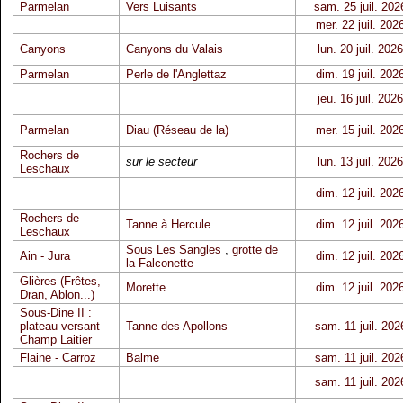
Parmelan
Vers Luisants
sam. 25 juil. 202
mer. 22 juil. 202
Canyons
Canyons du Valais
lun. 20 juil. 2026
Parmelan
Perle de l'Anglettaz
dim. 19 juil. 202
jeu. 16 juil. 2026
Parmelan
Diau (Réseau de la)
mer. 15 juil. 202
Rochers de
sur le secteur
lun. 13 juil. 2026
Leschaux
dim. 12 juil. 202
Rochers de
Tanne à Hercule
dim. 12 juil. 202
Leschaux
Sous Les Sangles
,
grotte de
Ain - Jura
dim. 12 juil. 202
la Falconette
Glières (Frêtes,
Morette
dim. 12 juil. 202
Dran, Ablon...)
Sous-Dine II :
plateau versant
Tanne des Apollons
sam. 11 juil. 202
Champ Laitier
Flaine - Carroz
Balme
sam. 11 juil. 202
sam. 11 juil. 202