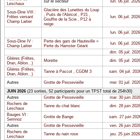
sur le secteur
lun. 06 juil. 2026
Leschaux
Glacière des Lunettes du Loup
Sous-Dine VIII :
,
Puits de l'Abricot
,
P21
,
Frêtes versant
lun. 06 juil. 2026
Gouffre de la Scie
,
P12 à
Champ Laitier
neige
lun. 06 juil. 2026
Sous-Dine IV :
Perte des gars de Hauteville =
lun. 06 juil. 2026
Champ Laitier
Perte du Hamster Géant
dim. 05 juil. 202
Glières (Frêtes,
Morette
dim. 05 juil. 202
Dran, Ablon...)
Glières (Frêtes,
Tanne à Paccot
,
CGDM 3
sam. 04 juil. 202
Dran, Ablon...)
Autres
Grotte de Pessevieille
mer. 01 juil. 202
JUIN 2026
(23 sorties, 52 participants pour un TPST total de 254h30)
Autres
Grotte de Pessevieille
mar. 30 juin 202
Rochers de
Tanne du chat blanc
dim. 28 juin 202
Leschaux
Bauges VI :
Grotte de Bange
sam. 27 juin 202
Semnoz
Autres
Grotte de Pessevieille
ven. 26 juin 202
Rochers de
Tanne du nain rose
jeu. 25 juin 2026
Leschaux