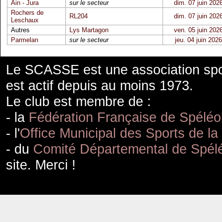
Ain - Jura
sur le secteur
dim. 07 juin 202
Rochers de
RL204
dim. 07 juin 202
Leschaux
Autres
Lys Martagon
ven. 05 juin 202
Parmelan
sur le secteur
jeu. 04 juin 2026
Le SCASSE est une association spor
est actif depuis au moins 1973.
Le club est membre de :
- la
Fédération Française de Spéléo
- l'
Office Municipal des Sports de la
- du
Comité Départemental de Spélé
site. Merci !