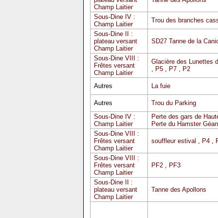
Champ Laitier
Sous-Dine IV :
Trou des branches cas
Champ Laitier
Sous-Dine II :
plateau versant
SD27 Tanne de la Cani
Champ Laitier
Sous-Dine VIII :
Glacière des Lunettes 
Frêtes versant
,
P5
,
P7
,
P2
Champ Laitier
Autres
La fuie
Autres
Trou du Parking
Sous-Dine IV :
Perte des gars de Haute
Champ Laitier
Perte du Hamster Géan
Sous-Dine VIII :
Frêtes versant
souffleur estival
,
P4
,
Champ Laitier
Sous-Dine VIII :
Frêtes versant
PF2
,
PF3
Champ Laitier
Sous-Dine II :
plateau versant
Tanne des Apollons
Champ Laitier