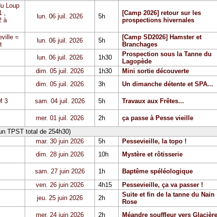
du Loup
1
,
[Camp 2026] retour sur les
lun. 06 juil. 2026
5h
 à
prospections hivernales
ville =
[Camp SD2026] Hamster et
lun. 06 juil. 2026
5h
t
Branchages
Prospection sous la Tanne du
lun. 06 juil. 2026
1h30
Lagopède
dim. 05 juil. 2026
1h30
Mini sortie découverte
dim. 05 juil. 2026
3h
Un dimanche détente et SPA...
 3
sam. 04 juil. 2026
5h
Travaux aux Frêtes...
mer. 01 juil. 2026
2h
ça passe à Pesse vieille
 un TPST total de 254h30)
mar. 30 juin 2026
5h
Pessevieille, la topo !
dim. 28 juin 2026
10h
Mystère et rôtisserie
sam. 27 juin 2026
1h
Baptême spéléologique
ven. 26 juin 2026
4h15
Pessevieille, ça va passer !
Suite et fin de la tanne du Nain
jeu. 25 juin 2026
2h
Rose
mer. 24 juin 2026
2h
Méandre souffleur vers Glacièr