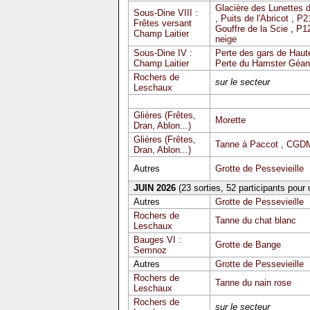
Glacière des Lunettes 
Sous-Dine VIII :
,
Puits de l'Abricot
,
P2
Frêtes versant
Gouffre de la Scie
,
P12
Champ Laitier
neige
Sous-Dine IV :
Perte des gars de Haute
Champ Laitier
Perte du Hamster Géan
Rochers de
sur le secteur
Leschaux
Glières (Frêtes,
Morette
Dran, Ablon...)
Glières (Frêtes,
Tanne à Paccot
,
CGDM
Dran, Ablon...)
Autres
Grotte de Pessevieille
JUIN 2026
(23 sorties, 52 participants pour
Autres
Grotte de Pessevieille
Rochers de
Tanne du chat blanc
Leschaux
Bauges VI :
Grotte de Bange
Semnoz
Autres
Grotte de Pessevieille
Rochers de
Tanne du nain rose
Leschaux
Rochers de
sur le secteur