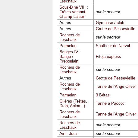
Leschaux
Sous-Dine VIII :
Frêtes versant
sur le secteur
Champ Laitier
Autres
Gymnase / club
Autres
Grotte de Pessevieille
Rochers de
sur le secteur
Leschaux
Parmelan
Souffleur de Nerval
Bauges IV :
Bange /
Fitoja express
Prépoulain
Rochers de
sur le secteur
Leschaux
Autres
Grotte de Pessevieille
Rochers de
Tanne de l'Ange Oliver
Leschaux
Parmelan
3 Bétas
Glières (Frêtes,
Tanne à Paccot
Dran, Ablon...)
Rochers de
Tanne de l'Ange Oliver
Leschaux
Rochers de
sur le secteur
Leschaux
Ain - Jura
sur le secteur