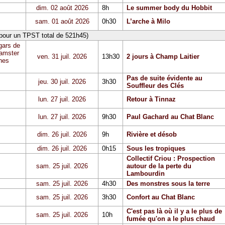
dim. 02 août 2026
8h
Le summer body du Hobbit
sam. 01 août 2026
0h30
L’arche à Milo
 pour un TPST total de 521h45)
gars de
Hamster
ven. 31 juil. 2026
13h30
2 jours à Champ Laitier
hes
Pas de suite évidente au
jeu. 30 juil. 2026
3h30
Souffleur des Clés
lun. 27 juil. 2026
Retour à Tinnaz
lun. 27 juil. 2026
9h30
Paul Gachard au Chat Blanc
dim. 26 juil. 2026
9h
Rivière et désob
dim. 26 juil. 2026
0h15
Sous les tropiques
Collectif Criou : Prospection
sam. 25 juil. 2026
autour de la perte du
Lambourdin
sam. 25 juil. 2026
4h30
Des monstres sous la terre
sam. 25 juil. 2026
3h30
Confort au Chat Blanc
C'est pas là où il y a le plus de
sam. 25 juil. 2026
10h
fumée qu'on a le plus chaud