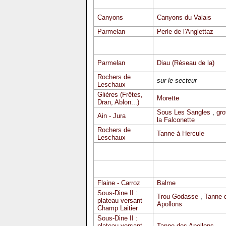
Canyons
Canyons du Valais
Parmelan
Perle de l'Anglettaz
Parmelan
Diau (Réseau de la)
Rochers de
sur le secteur
Leschaux
Glières (Frêtes,
Morette
Dran, Ablon...)
Sous Les Sangles
,
gro
Ain - Jura
la Falconette
Rochers de
Tanne à Hercule
Leschaux
Flaine - Carroz
Balme
Sous-Dine II :
Trou Godasse
,
Tanne 
plateau versant
Apollons
Champ Laitier
Sous-Dine II :
plateau versant
Tanne des Apollons