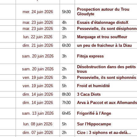
Prospection autour du Trou
mer. 24 juin 2026
5h30
Gloudyte
mar. 23 juin 2026
4h
Essais d'étalonnage distoX
mar. 23 juin 2026
3h
Pessevielle, ils sont désiphonn
lun. 22 juin 2026
1h
Marquage et trou souffleur
dim. 21 juin 2026
6h30
un peu de fraicheur à la Diau
sam. 20 juin 2026
3h
Fitoja express
Désobstruction dans des petits
sam. 20 juin 2026
2h
trous
ven. 19 juin 2026
3h
Pessevielle, ils sont siphonnés
ven. 19 juin 2026
5h
Froid et humidité
dim. 14 juin 2026
8h30
3 Caca Diots
dim. 14 juin 2026
7h30
Arva à Paccot et aux Allemands
sam. 13 juin 2026
6h45
Frigorifié à l'Ange
lun. 08 juin 2026
5h
Sur l'Hippocampe
dim. 07 juin 2026
2h
Cize : 3 siphons et au-delà...