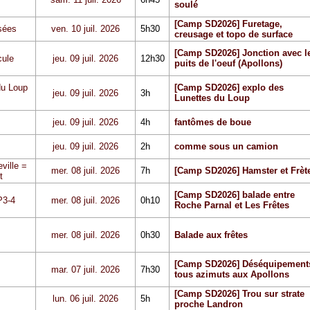
soulé
[Camp SD2026] Furetage,
sées
ven. 10 juil. 2026
5h30
creusage et topo de surface
[Camp SD2026] Jonction avec l
cule
jeu. 09 juil. 2026
12h30
puits de l'oeuf (Apollons)
du Loup
[Camp SD2026] explo des
jeu. 09 juil. 2026
3h
Lunettes du Loup
jeu. 09 juil. 2026
4h
fantômes de boue
jeu. 09 juil. 2026
2h
comme sous un camion
ville =
mer. 08 juil. 2026
7h
[Camp SD2026] Hamster et Frèt
t
[Camp SD2026] balade entre
P3-4
mer. 08 juil. 2026
0h10
Roche Parnal et Les Frêtes
mer. 08 juil. 2026
0h30
Balade aux frêtes
[Camp SD2026] Déséquipement
mar. 07 juil. 2026
7h30
tous azimuts aux Apollons
[Camp SD2026] Trou sur strate
lun. 06 juil. 2026
5h
proche Landron