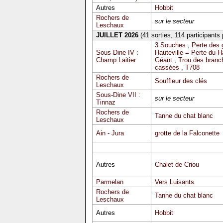
Autres
Hobbit
Rochers de
sur le secteur
Leschaux
JUILLET 2026
(41 sorties, 114 participants
3 Souches
,
Perte des 
Sous-Dine IV :
Hauteville = Perte du 
Champ Laitier
Géant
,
Trou des branc
cassées
,
T708
Rochers de
Souffleur des clés
Leschaux
Sous-Dine VII :
sur le secteur
Tinnaz
Rochers de
Tanne du chat blanc
Leschaux
Ain - Jura
grotte de la Falconette
Autres
Chalet de Criou
Parmelan
Vers Luisants
Rochers de
Tanne du chat blanc
Leschaux
Autres
Hobbit