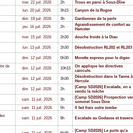
mer. 22 juil. 2026
2h
Trous en paroi à Sous-Dîne
lun. 20 juil. 2026
3h15
Canyon de la Rogne
dim. 19 juil. 2026
3h
Gardiennes de la perle
Agrandissement de confort au
jeu. 16 juil. 2026
2h
Hamster
mer. 15 juil. 2026
2h30
douche froide à la Diau
lun. 13 juil. 2026
2h30
Désobstruction RL202 et RL203
dim. 12 juil. 2026
0h30
Morette express pour le digeo
tte de
On applique les directives
dim. 12 juil. 2026
10h15
canicule.
Désobstruction dans la Tanne à
dim. 12 juil. 2026
3h30
Hercule
[Camp SD2026] Escalade, on a
dim. 12 juil. 2026
2h
vendu la mèche
[Camp SD2026] Prospection ver
sam. 11 juil. 2026
3h
sommet Sous Dine
sam. 11 juil. 2026
5h
Il fait frais outre tombe
des
sam. 11 juil. 2026
9h
Escalade au Godasse et travers
[Camp SD2026] Le puits qu'a
sam. 11 juil. 2026
6h45