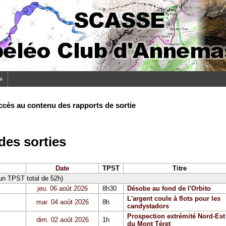
s
ccès au contenu des rapports de sortie
es sorties
Date
TPST
Titre
 un TPST total de 52h)
jeu. 06 août 2026
8h30
Désobe au fond de l'Orbito
L'argent coule à flots pour les
mar. 04 août 2026
8h
candystadors
Prospection extrémité Nord-Est
dim. 02 août 2026
1h
du Mont Téret