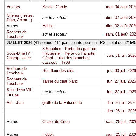
Vercors
Scialet Candy
mar. 04 août 202
Glières (Frêtes,
sur le secteur
dim. 02 août 202
Dran, Ablon...)
Autres
Hobbit
dim. 02 août 202
Rochers de
sur le secteur
sam. 01 août 20
Leschaux
JUILLET 2026
(41 sorties, 114 participants pour un TPST total de 521h45
3 Souches
,
Perte des gars de
Sous-Dine IV :
Hauteville = Perte du Hamster
ven. 31 juil. 202
Champ Laitier
Géant
,
Trou des branches
cassées
,
T708
Rochers de
Souffleur des clés
jeu. 30 juil. 2026
Leschaux
Rochers de
Tanne du chat blanc
lun. 27 juil. 2026
Leschaux
Sous-Dine VII :
sur le secteur
lun. 27 juil. 2026
Tinnaz
Ain - Jura
grotte de la Falconette
dim. 26 juil. 202
dim. 26 juil. 202
Autres
Chalet de Criou
sam. 25 juil. 202
Autres
Hobbit
sam. 25 juil. 202