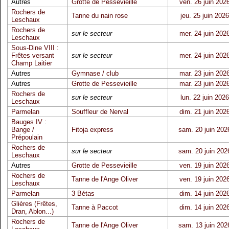
Autres
Grotte de Pessevieille
ven. 26 juin 202
Rochers de
Tanne du nain rose
jeu. 25 juin 2026
Leschaux
Rochers de
sur le secteur
mer. 24 juin 202
Leschaux
Sous-Dine VIII :
Frêtes versant
sur le secteur
mer. 24 juin 202
Champ Laitier
Autres
Gymnase / club
mar. 23 juin 202
Autres
Grotte de Pessevieille
mar. 23 juin 202
Rochers de
sur le secteur
lun. 22 juin 2026
Leschaux
Parmelan
Souffleur de Nerval
dim. 21 juin 202
Bauges IV :
Bange /
Fitoja express
sam. 20 juin 202
Prépoulain
Rochers de
sur le secteur
sam. 20 juin 202
Leschaux
Autres
Grotte de Pessevieille
ven. 19 juin 202
Rochers de
Tanne de l'Ange Oliver
ven. 19 juin 202
Leschaux
Parmelan
3 Bétas
dim. 14 juin 202
Glières (Frêtes,
Tanne à Paccot
dim. 14 juin 202
Dran, Ablon...)
Rochers de
Tanne de l'Ange Oliver
sam. 13 juin 202