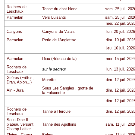
Rochers de
Tanne du chat blanc
sam. 25 juil. 202
Leschaux
Parmelan
Vers Luisants
sam. 25 juil. 202
mer. 22 juil. 202
Canyons
Canyons du Valais
lun. 20 juil. 2026
Parmelan
Perle de l'Anglettaz
dim. 19 juil. 202
jeu. 16 juil. 2026
Parmelan
Diau (Réseau de la)
mer. 15 juil. 202
Rochers de
sur le secteur
lun. 13 juil. 2026
Leschaux
Glières (Frêtes,
Morette
dim. 12 juil. 202
Dran, Ablon...)
Sous Les Sangles
,
grotte de
Ain - Jura
dim. 12 juil. 202
la Falconette
dim. 12 juil. 202
Rochers de
Tanne à Hercule
dim. 12 juil. 202
Leschaux
Sous-Dine II :
plateau versant
Tanne des Apollons
sam. 11 juil. 202
Champ Laitier
Flaine - Carroz
Balme
sam. 11 juil. 202