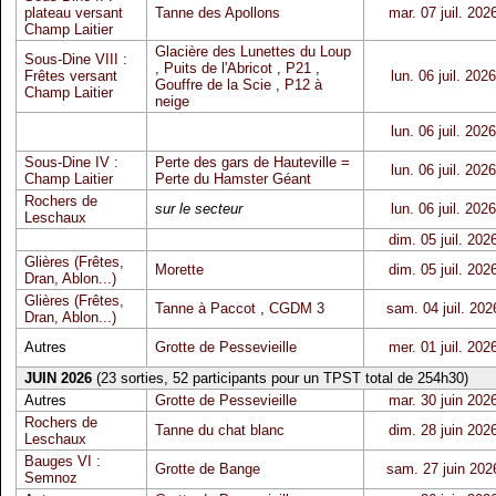
plateau versant
Tanne des Apollons
mar. 07 juil. 202
Champ Laitier
Glacière des Lunettes du Loup
Sous-Dine VIII :
,
Puits de l'Abricot
,
P21
,
Frêtes versant
lun. 06 juil. 2026
Gouffre de la Scie
,
P12 à
Champ Laitier
neige
lun. 06 juil. 2026
Sous-Dine IV :
Perte des gars de Hauteville =
lun. 06 juil. 2026
Champ Laitier
Perte du Hamster Géant
Rochers de
sur le secteur
lun. 06 juil. 2026
Leschaux
dim. 05 juil. 202
Glières (Frêtes,
Morette
dim. 05 juil. 202
Dran, Ablon...)
Glières (Frêtes,
Tanne à Paccot
,
CGDM 3
sam. 04 juil. 202
Dran, Ablon...)
Autres
Grotte de Pessevieille
mer. 01 juil. 202
JUIN 2026
(23 sorties, 52 participants pour un TPST total de 254h30)
Autres
Grotte de Pessevieille
mar. 30 juin 202
Rochers de
Tanne du chat blanc
dim. 28 juin 202
Leschaux
Bauges VI :
Grotte de Bange
sam. 27 juin 202
Semnoz