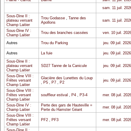
sam. 11 juil. 202
Sous-Dine II :
Trou Godasse
,
Tanne des
plateau versant
sam. 11 juil. 202
Apollons
Champ Laitier
Sous-Dine IV :
Trou des branches cassées
ven. 10 juil. 202
Champ Laitier
Autres
Trou du Parking
jeu. 09 juil. 2026
Autres
La fuie
jeu. 09 juil. 2026
Sous-Dine II :
plateau versant
SD27 Tanne de la Canicule
jeu. 09 juil. 2026
Champ Laitier
Sous-Dine VIII :
Glacière des Lunettes du Loup
Frêtes versant
jeu. 09 juil. 2026
,
P5
,
P7
,
P2
Champ Laitier
Sous-Dine VIII :
Frêtes versant
souffleur estival
,
P4
,
P3-4
mer. 08 juil. 202
Champ Laitier
Sous-Dine IV :
Perte des gars de Hauteville =
mer. 08 juil. 202
Champ Laitier
Perte du Hamster Géant
Sous-Dine VIII :
Frêtes versant
PF2
,
PF3
mer. 08 juil. 202
Champ Laitier
Sous-Dine II :