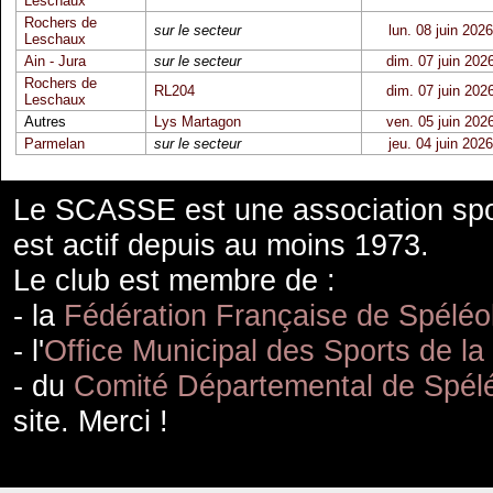
Leschaux
Rochers de
sur le secteur
lun. 08 juin 2026
Leschaux
Ain - Jura
sur le secteur
dim. 07 juin 202
Rochers de
RL204
dim. 07 juin 202
Leschaux
Autres
Lys Martagon
ven. 05 juin 202
Parmelan
sur le secteur
jeu. 04 juin 2026
Le SCASSE est une association spor
est actif depuis au moins 1973.
Le club est membre de :
- la
Fédération Française de Spéléo
- l'
Office Municipal des Sports de la
- du
Comité Départemental de Spélé
site. Merci !