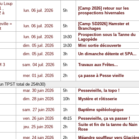
du Loup
1
,
[Camp 2026] retour sur les
lun. 06 juil. 2026
5h
 à
prospections hivernales
ville =
[Camp SD2026] Hamster et
lun. 06 juil. 2026
5h
t
Branchages
Prospection sous la Tanne du
lun. 06 juil. 2026
1h30
Lagopède
dim. 05 juil. 2026
1h30
Mini sortie découverte
dim. 05 juil. 2026
3h
Un dimanche détente et SPA...
 3
sam. 04 juil. 2026
5h
Travaux aux Frêtes...
mer. 01 juil. 2026
2h
ça passe à Pesse vieille
 un TPST total de 254h30)
mar. 30 juin 2026
5h
Pessevieille, la topo !
dim. 28 juin 2026
10h
Mystère et rôtisserie
sam. 27 juin 2026
1h
Baptême spéléologique
ven. 26 juin 2026
4h15
Pessevieille, ça va passer !
Suite et fin de la tanne du Nain
jeu. 25 juin 2026
2h
Rose
mer. 24 juin 2026
2h
Méandre souffleur vers Glacièr