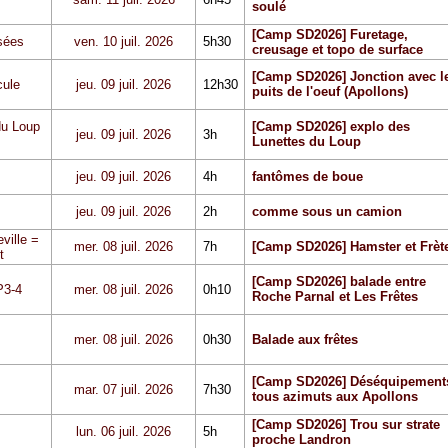
soulé
[Camp SD2026] Furetage,
sées
ven. 10 juil. 2026
5h30
creusage et topo de surface
[Camp SD2026] Jonction avec l
cule
jeu. 09 juil. 2026
12h30
puits de l'oeuf (Apollons)
du Loup
[Camp SD2026] explo des
jeu. 09 juil. 2026
3h
Lunettes du Loup
jeu. 09 juil. 2026
4h
fantômes de boue
jeu. 09 juil. 2026
2h
comme sous un camion
ville =
mer. 08 juil. 2026
7h
[Camp SD2026] Hamster et Frèt
t
[Camp SD2026] balade entre
P3-4
mer. 08 juil. 2026
0h10
Roche Parnal et Les Frêtes
mer. 08 juil. 2026
0h30
Balade aux frêtes
[Camp SD2026] Déséquipement
mar. 07 juil. 2026
7h30
tous azimuts aux Apollons
[Camp SD2026] Trou sur strate
lun. 06 juil. 2026
5h
proche Landron