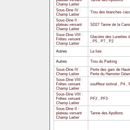
Champ Laitier
Sous-Dine IV :
Trou des branches cas
Champ Laitier
Sous-Dine II :
plateau versant
SD27 Tanne de la Cani
Champ Laitier
Sous-Dine VIII :
Glacière des Lunettes 
Frêtes versant
,
P5
,
P7
,
P2
Champ Laitier
Autres
La fuie
Autres
Trou du Parking
Sous-Dine IV :
Perte des gars de Haute
Champ Laitier
Perte du Hamster Géan
Sous-Dine VIII :
Frêtes versant
souffleur estival
,
P4
,
Champ Laitier
Sous-Dine VIII :
Frêtes versant
PF2
,
PF3
Champ Laitier
Sous-Dine II :
plateau versant
Tanne des Apollons
Champ Laitier