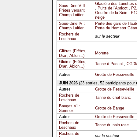
Glacière des Lunettes 
Sous-Dine VIII :
,
Puits de l'Abricot
,
P2
Frêtes versant
Gouffre de la Scie
,
P12
Champ Laitier
neige
Sous-Dine IV :
Perte des gars de Haute
Champ Laitier
Perte du Hamster Géan
Rochers de
sur le secteur
Leschaux
Glières (Frêtes,
Morette
Dran, Ablon...)
Glières (Frêtes,
Tanne à Paccot
,
CGDM
Dran, Ablon...)
Autres
Grotte de Pessevieille
JUIN 2026
(23 sorties, 52 participants pour
Autres
Grotte de Pessevieille
Rochers de
Tanne du chat blanc
Leschaux
Bauges VI :
Grotte de Bange
Semnoz
Autres
Grotte de Pessevieille
Rochers de
Tanne du nain rose
Leschaux
Rochers de
sur le secteur