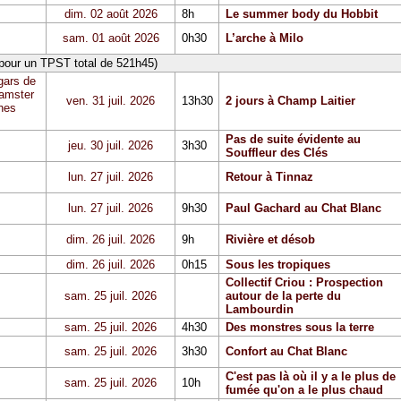
dim. 02 août 2026
8h
Le summer body du Hobbit
sam. 01 août 2026
0h30
L’arche à Milo
 pour un TPST total de 521h45)
gars de
Hamster
ven. 31 juil. 2026
13h30
2 jours à Champ Laitier
hes
Pas de suite évidente au
jeu. 30 juil. 2026
3h30
Souffleur des Clés
lun. 27 juil. 2026
Retour à Tinnaz
lun. 27 juil. 2026
9h30
Paul Gachard au Chat Blanc
dim. 26 juil. 2026
9h
Rivière et désob
dim. 26 juil. 2026
0h15
Sous les tropiques
Collectif Criou : Prospection
sam. 25 juil. 2026
autour de la perte du
Lambourdin
sam. 25 juil. 2026
4h30
Des monstres sous la terre
sam. 25 juil. 2026
3h30
Confort au Chat Blanc
C'est pas là où il y a le plus de
sam. 25 juil. 2026
10h
fumée qu'on a le plus chaud