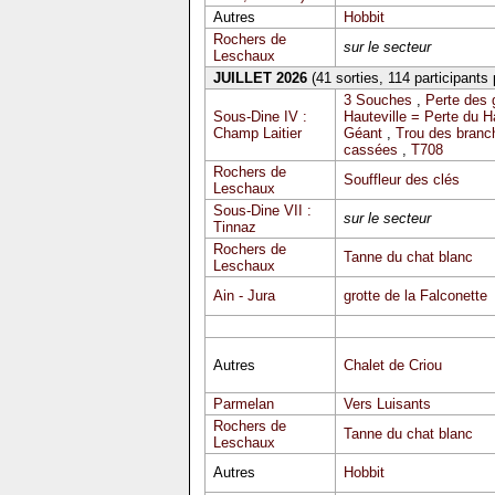
Autres
Hobbit
Rochers de
sur le secteur
Leschaux
JUILLET 2026
(41 sorties, 114 participants
3 Souches
,
Perte des 
Sous-Dine IV :
Hauteville = Perte du 
Champ Laitier
Géant
,
Trou des branc
cassées
,
T708
Rochers de
Souffleur des clés
Leschaux
Sous-Dine VII :
sur le secteur
Tinnaz
Rochers de
Tanne du chat blanc
Leschaux
Ain - Jura
grotte de la Falconette
Autres
Chalet de Criou
Parmelan
Vers Luisants
Rochers de
Tanne du chat blanc
Leschaux
Autres
Hobbit