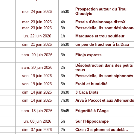
Prospection autour du Trou
mer. 24 juin 2026
5h30
Gloudyte
mar. 23 juin 2026
4h
Essais d'étalonnage distoX
mar. 23 juin 2026
3h
Pessevielle, ils sont désiphonn
lun. 22 juin 2026
1h
Marquage et trou souffleur
dim. 21 juin 2026
6h30
un peu de fraicheur à la Diau
sam. 20 juin 2026
3h
Fitoja express
Désobstruction dans des petits
sam. 20 juin 2026
2h
trous
ven. 19 juin 2026
3h
Pessevielle, ils sont siphonnés
ven. 19 juin 2026
5h
Froid et humidité
dim. 14 juin 2026
8h30
3 Caca Diots
dim. 14 juin 2026
7h30
Arva à Paccot et aux Allemands
sam. 13 juin 2026
6h45
Frigorifié à l'Ange
lun. 08 juin 2026
5h
Sur l'Hippocampe
dim. 07 juin 2026
2h
Cize : 3 siphons et au-delà...