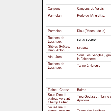
Canyons
Canyons du Valais
Parmelan
Perle de l'Anglettaz
Parmelan
Diau (Réseau de la)
Rochers de
sur le secteur
Leschaux
Glières (Frêtes,
Morette
Dran, Ablon...)
Sous Les Sangles
,
gro
Ain - Jura
la Falconette
Rochers de
Tanne à Hercule
Leschaux
Flaine - Carroz
Balme
Sous-Dine II :
Trou Godasse
,
Tanne 
plateau versant
Apollons
Champ Laitier
Sous-Dine II :
plateau versant
Tanne des Apollons