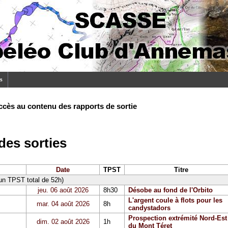
s
ccès au contenu des rapports de sortie
es sorties
Date
TPST
Titre
 un TPST total de 52h)
jeu. 06 août 2026
8h30
Désobe au fond de l'Orbito
L'argent coule à flots pour les
mar. 04 août 2026
8h
candystadors
Prospection extrémité Nord-Est
dim. 02 août 2026
1h
du Mont Téret