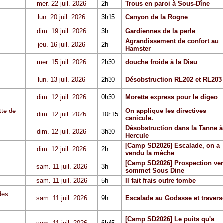
mer. 22 juil. 2026
2h
Trous en paroi à Sous-Dîne
lun. 20 juil. 2026
3h15
Canyon de la Rogne
dim. 19 juil. 2026
3h
Gardiennes de la perle
Agrandissement de confort au
jeu. 16 juil. 2026
2h
Hamster
mer. 15 juil. 2026
2h30
douche froide à la Diau
lun. 13 juil. 2026
2h30
Désobstruction RL202 et RL203
dim. 12 juil. 2026
0h30
Morette express pour le digeo
tte de
On applique les directives
dim. 12 juil. 2026
10h15
canicule.
Désobstruction dans la Tanne à
dim. 12 juil. 2026
3h30
Hercule
[Camp SD2026] Escalade, on a
dim. 12 juil. 2026
2h
vendu la mèche
[Camp SD2026] Prospection ver
sam. 11 juil. 2026
3h
sommet Sous Dine
sam. 11 juil. 2026
5h
Il fait frais outre tombe
des
sam. 11 juil. 2026
9h
Escalade au Godasse et travers
[Camp SD2026] Le puits qu'a
sam. 11 juil. 2026
6h45