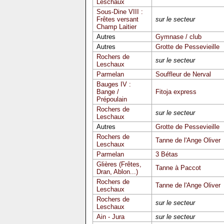
Leschaux
Sous-Dine VIII :
Frêtes versant
sur le secteur
Champ Laitier
Autres
Gymnase / club
Autres
Grotte de Pessevieille
Rochers de
sur le secteur
Leschaux
Parmelan
Souffleur de Nerval
Bauges IV :
Bange /
Fitoja express
Prépoulain
Rochers de
sur le secteur
Leschaux
Autres
Grotte de Pessevieille
Rochers de
Tanne de l'Ange Oliver
Leschaux
Parmelan
3 Bétas
Glières (Frêtes,
Tanne à Paccot
Dran, Ablon...)
Rochers de
Tanne de l'Ange Oliver
Leschaux
Rochers de
sur le secteur
Leschaux
Ain - Jura
sur le secteur