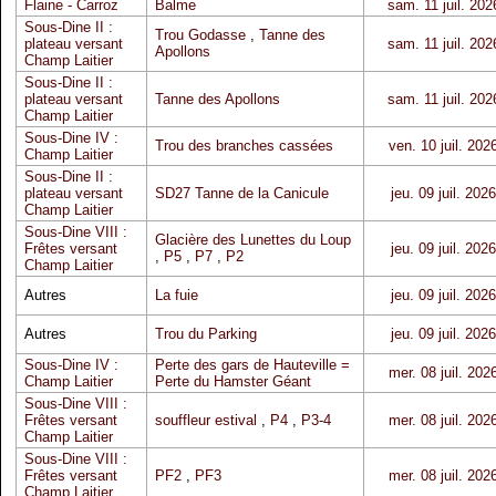
Flaine - Carroz
Balme
sam. 11 juil. 202
Sous-Dine II :
Trou Godasse
,
Tanne des
plateau versant
sam. 11 juil. 202
Apollons
Champ Laitier
Sous-Dine II :
plateau versant
Tanne des Apollons
sam. 11 juil. 202
Champ Laitier
Sous-Dine IV :
Trou des branches cassées
ven. 10 juil. 202
Champ Laitier
Sous-Dine II :
plateau versant
SD27 Tanne de la Canicule
jeu. 09 juil. 2026
Champ Laitier
Sous-Dine VIII :
Glacière des Lunettes du Loup
Frêtes versant
jeu. 09 juil. 2026
,
P5
,
P7
,
P2
Champ Laitier
Autres
La fuie
jeu. 09 juil. 2026
Autres
Trou du Parking
jeu. 09 juil. 2026
Sous-Dine IV :
Perte des gars de Hauteville =
mer. 08 juil. 202
Champ Laitier
Perte du Hamster Géant
Sous-Dine VIII :
Frêtes versant
souffleur estival
,
P4
,
P3-4
mer. 08 juil. 202
Champ Laitier
Sous-Dine VIII :
Frêtes versant
PF2
,
PF3
mer. 08 juil. 202
Champ Laitier