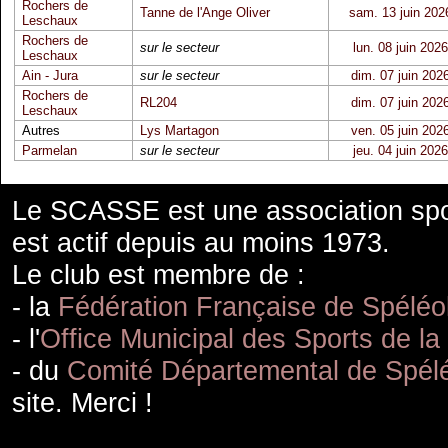
Rochers de
Tanne de l'Ange Oliver
sam. 13 juin 202
Leschaux
Rochers de
sur le secteur
lun. 08 juin 2026
Leschaux
Ain - Jura
sur le secteur
dim. 07 juin 202
Rochers de
RL204
dim. 07 juin 202
Leschaux
Autres
Lys Martagon
ven. 05 juin 202
Parmelan
sur le secteur
jeu. 04 juin 2026
Le SCASSE est une association spor
est actif depuis au moins 1973.
Le club est membre de :
- la
Fédération Française de Spéléo
- l'
Office Municipal des Sports de la
- du
Comité Départemental de Spélé
site. Merci !