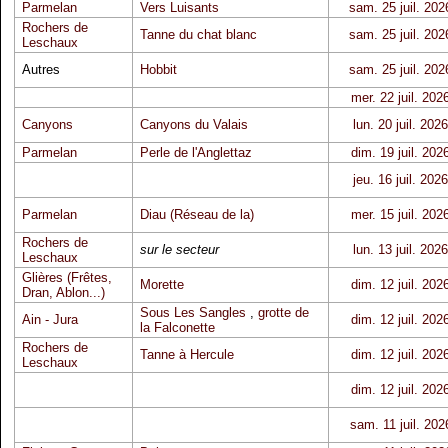
Parmelan
Vers Luisants
sam. 25 juil. 202
Rochers de
Tanne du chat blanc
sam. 25 juil. 202
Leschaux
Autres
Hobbit
sam. 25 juil. 202
mer. 22 juil. 202
Canyons
Canyons du Valais
lun. 20 juil. 2026
Parmelan
Perle de l'Anglettaz
dim. 19 juil. 202
jeu. 16 juil. 2026
Parmelan
Diau (Réseau de la)
mer. 15 juil. 202
Rochers de
sur le secteur
lun. 13 juil. 2026
Leschaux
Glières (Frêtes,
Morette
dim. 12 juil. 202
Dran, Ablon...)
Sous Les Sangles
,
grotte de
Ain - Jura
dim. 12 juil. 202
la Falconette
Rochers de
Tanne à Hercule
dim. 12 juil. 202
Leschaux
dim. 12 juil. 202
sam. 11 juil. 202