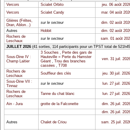
Vercors
Scialet Orbito
jeu. 06 août 202
Vercors
Scialet Candy
mar. 04 août 202
Glières (Frêtes,
sur le secteur
dim. 02 août 202
Dran, Ablon...)
Autres
Hobbit
dim. 02 août 202
Rochers de
sur le secteur
sam. 01 août 20
Leschaux
JUILLET 2026
(41 sorties, 114 participants pour un TPST total de 521h45
3 Souches
,
Perte des gars de
Sous-Dine IV :
Hauteville = Perte du Hamster
ven. 31 juil. 202
Champ Laitier
Géant
,
Trou des branches
cassées
,
T708
Rochers de
Souffleur des clés
jeu. 30 juil. 2026
Leschaux
Sous-Dine VII :
sur le secteur
lun. 27 juil. 2026
Tinnaz
Rochers de
Tanne du chat blanc
lun. 27 juil. 2026
Leschaux
Ain - Jura
grotte de la Falconette
dim. 26 juil. 202
dim. 26 juil. 202
Autres
Chalet de Criou
sam. 25 juil. 202