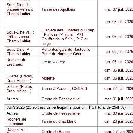
Sous-Dine II :
plateau versant
Tanne des Apollons
mar. 07 juil. 202
Champ Laitier
lun. 06 juil. 2026
Glacière des Lunettes du Loup
Sous-Dine VIII :
,
Puits de l'Abricot
,
P21
,
Frêtes versant
lun. 06 juil. 2026
Gouffre de la Scie
,
P12 à
Champ Laitier
neige
Sous-Dine IV :
Perte des gars de Hauteville =
lun. 06 juil. 2026
Champ Laitier
Perte du Hamster Géant
Rochers de
sur le secteur
lun. 06 juil. 2026
Leschaux
dim. 05 juil. 202
Glières (Frêtes,
Morette
dim. 05 juil. 202
Dran, Ablon...)
Glières (Frêtes,
Tanne à Paccot
,
CGDM 3
sam. 04 juil. 202
Dran, Ablon...)
Autres
Grotte de Pessevieille
mer. 01 juil. 202
JUIN 2026
(23 sorties, 52 participants pour un TPST total de 254h30)
Autres
Grotte de Pessevieille
mar. 30 juin 202
Rochers de
Tanne du chat blanc
dim. 28 juin 202
Leschaux
Bauges VI :
Grotte de Bange
sam. 27 juin 202