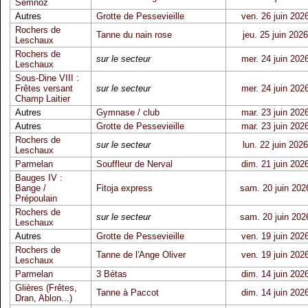
Semnoz
Autres
Grotte de Pessevieille
ven. 26 juin 202
Rochers de
Tanne du nain rose
jeu. 25 juin 2026
Leschaux
Rochers de
sur le secteur
mer. 24 juin 202
Leschaux
Sous-Dine VIII :
Frêtes versant
sur le secteur
mer. 24 juin 202
Champ Laitier
Autres
Gymnase / club
mar. 23 juin 202
Autres
Grotte de Pessevieille
mar. 23 juin 202
Rochers de
sur le secteur
lun. 22 juin 2026
Leschaux
Parmelan
Souffleur de Nerval
dim. 21 juin 202
Bauges IV :
Bange /
Fitoja express
sam. 20 juin 202
Prépoulain
Rochers de
sur le secteur
sam. 20 juin 202
Leschaux
Autres
Grotte de Pessevieille
ven. 19 juin 202
Rochers de
Tanne de l'Ange Oliver
ven. 19 juin 202
Leschaux
Parmelan
3 Bétas
dim. 14 juin 202
Glières (Frêtes,
Tanne à Paccot
dim. 14 juin 202
Dran, Ablon...)