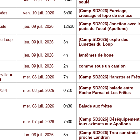
soulé
[Camp SD2026] Furetage,
sées
ven. 10 juil. 2026
5h30
creusage et topo de surface
[Camp SD2026] Jonction avec l
cule
jeu. 09 juil. 2026
12h30
puits de l'oeuf (Apollons)
du Loup
[Camp SD2026] explo des
jeu. 09 juil. 2026
3h
Lunettes du Loup
jeu. 09 juil. 2026
4h
fantômes de boue
jeu. 09 juil. 2026
2h
comme sous un camion
ville =
mer. 08 juil. 2026
7h
[Camp SD2026] Hamster et Frèt
t
[Camp SD2026] balade entre
P3-4
mer. 08 juil. 2026
0h10
Roche Parnal et Les Frêtes
mer. 08 juil. 2026
0h30
Balade aux frêtes
[Camp SD2026] Déséquipement
mar. 07 juil. 2026
7h30
tous azimuts aux Apollons
[Camp SD2026] Trou sur strate
lun. 06 juil. 2026
5h
proche Landron