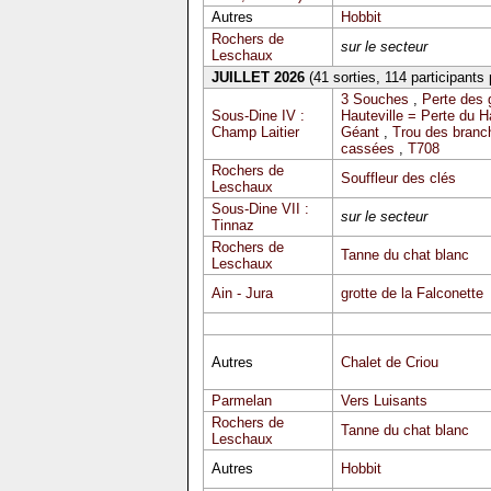
Autres
Hobbit
Rochers de
sur le secteur
Leschaux
JUILLET 2026
(41 sorties, 114 participants
3 Souches
,
Perte des 
Sous-Dine IV :
Hauteville = Perte du 
Champ Laitier
Géant
,
Trou des branc
cassées
,
T708
Rochers de
Souffleur des clés
Leschaux
Sous-Dine VII :
sur le secteur
Tinnaz
Rochers de
Tanne du chat blanc
Leschaux
Ain - Jura
grotte de la Falconette
Autres
Chalet de Criou
Parmelan
Vers Luisants
Rochers de
Tanne du chat blanc
Leschaux
Autres
Hobbit