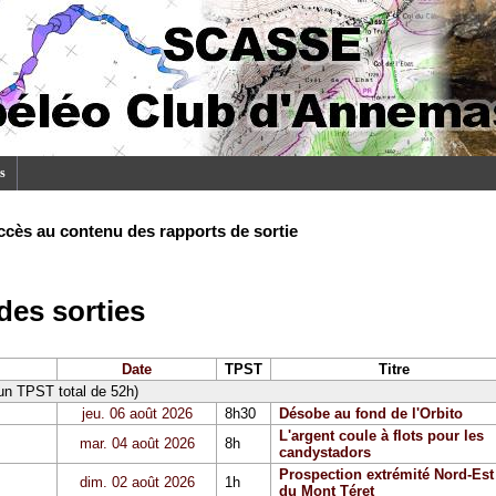
s
ccès au contenu des rapports de sortie
es sorties
Date
TPST
Titre
 un TPST total de 52h)
jeu. 06 août 2026
8h30
Désobe au fond de l'Orbito
L'argent coule à flots pour les
mar. 04 août 2026
8h
candystadors
Prospection extrémité Nord-Est
dim. 02 août 2026
1h
du Mont Téret