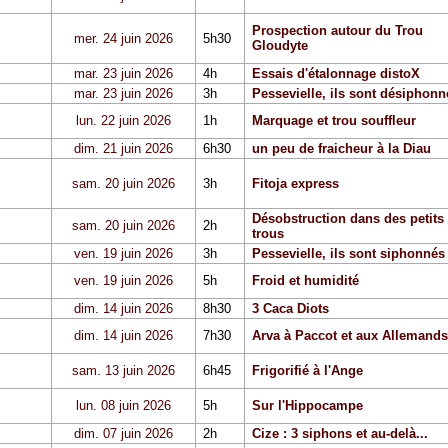
Prospection autour du Trou
mer. 24 juin 2026
5h30
Gloudyte
mar. 23 juin 2026
4h
Essais d'étalonnage distoX
mar. 23 juin 2026
3h
Pessevielle, ils sont désiphonn
lun. 22 juin 2026
1h
Marquage et trou souffleur
dim. 21 juin 2026
6h30
un peu de fraicheur à la Diau
sam. 20 juin 2026
3h
Fitoja express
Désobstruction dans des petits
sam. 20 juin 2026
2h
trous
ven. 19 juin 2026
3h
Pessevielle, ils sont siphonnés
ven. 19 juin 2026
5h
Froid et humidité
dim. 14 juin 2026
8h30
3 Caca Diots
dim. 14 juin 2026
7h30
Arva à Paccot et aux Allemands
sam. 13 juin 2026
6h45
Frigorifié à l'Ange
lun. 08 juin 2026
5h
Sur l'Hippocampe
dim. 07 juin 2026
2h
Cize : 3 siphons et au-delà...