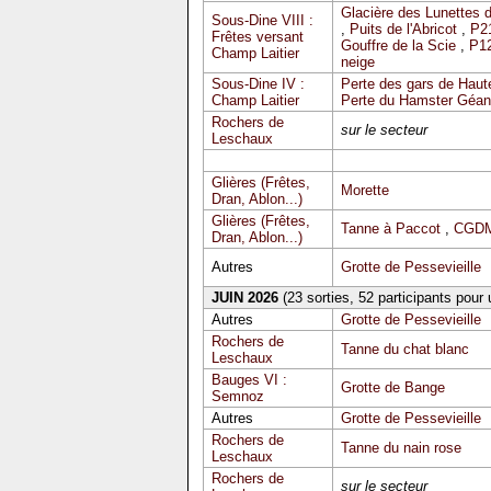
Glacière des Lunettes 
Sous-Dine VIII :
,
Puits de l'Abricot
,
P2
Frêtes versant
Gouffre de la Scie
,
P12
Champ Laitier
neige
Sous-Dine IV :
Perte des gars de Haute
Champ Laitier
Perte du Hamster Géan
Rochers de
sur le secteur
Leschaux
Glières (Frêtes,
Morette
Dran, Ablon...)
Glières (Frêtes,
Tanne à Paccot
,
CGDM
Dran, Ablon...)
Autres
Grotte de Pessevieille
JUIN 2026
(23 sorties, 52 participants pour
Autres
Grotte de Pessevieille
Rochers de
Tanne du chat blanc
Leschaux
Bauges VI :
Grotte de Bange
Semnoz
Autres
Grotte de Pessevieille
Rochers de
Tanne du nain rose
Leschaux
Rochers de
sur le secteur