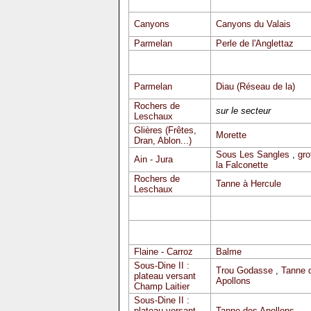
Canyons
Canyons du Valais
Parmelan
Perle de l'Anglettaz
Parmelan
Diau (Réseau de la)
Rochers de
sur le secteur
Leschaux
Glières (Frêtes,
Morette
Dran, Ablon...)
Sous Les Sangles
,
gro
Ain - Jura
la Falconette
Rochers de
Tanne à Hercule
Leschaux
Flaine - Carroz
Balme
Sous-Dine II :
Trou Godasse
,
Tanne 
plateau versant
Apollons
Champ Laitier
Sous-Dine II :
plateau versant
Tanne des Apollons