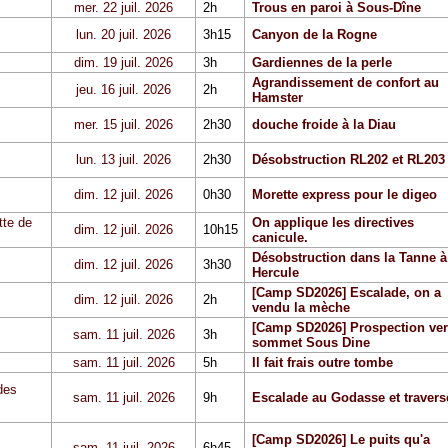
mer. 22 juil. 2026
2h
Trous en paroi à Sous-Dîne
lun. 20 juil. 2026
3h15
Canyon de la Rogne
dim. 19 juil. 2026
3h
Gardiennes de la perle
Agrandissement de confort au
jeu. 16 juil. 2026
2h
Hamster
mer. 15 juil. 2026
2h30
douche froide à la Diau
lun. 13 juil. 2026
2h30
Désobstruction RL202 et RL203
dim. 12 juil. 2026
0h30
Morette express pour le digeo
tte de
On applique les directives
dim. 12 juil. 2026
10h15
canicule.
Désobstruction dans la Tanne à
dim. 12 juil. 2026
3h30
Hercule
[Camp SD2026] Escalade, on a
dim. 12 juil. 2026
2h
vendu la mèche
[Camp SD2026] Prospection ver
sam. 11 juil. 2026
3h
sommet Sous Dine
sam. 11 juil. 2026
5h
Il fait frais outre tombe
des
sam. 11 juil. 2026
9h
Escalade au Godasse et travers
[Camp SD2026] Le puits qu'a
sam. 11 juil. 2026
6h45