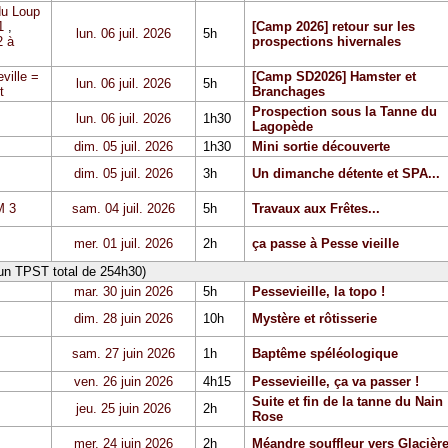
du Loup
1
,
[Camp 2026] retour sur les
lun. 06 juil. 2026
5h
 à
prospections hivernales
ville =
[Camp SD2026] Hamster et
lun. 06 juil. 2026
5h
t
Branchages
Prospection sous la Tanne du
lun. 06 juil. 2026
1h30
Lagopède
dim. 05 juil. 2026
1h30
Mini sortie découverte
dim. 05 juil. 2026
3h
Un dimanche détente et SPA...
 3
sam. 04 juil. 2026
5h
Travaux aux Frêtes...
mer. 01 juil. 2026
2h
ça passe à Pesse vieille
 un TPST total de 254h30)
mar. 30 juin 2026
5h
Pessevieille, la topo !
dim. 28 juin 2026
10h
Mystère et rôtisserie
sam. 27 juin 2026
1h
Baptême spéléologique
ven. 26 juin 2026
4h15
Pessevieille, ça va passer !
Suite et fin de la tanne du Nain
jeu. 25 juin 2026
2h
Rose
mer. 24 juin 2026
2h
Méandre souffleur vers Glacièr