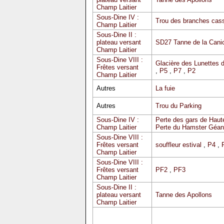
Champ Laitier
Sous-Dine IV :
Trou des branches cas
Champ Laitier
Sous-Dine II :
plateau versant
SD27 Tanne de la Cani
Champ Laitier
Sous-Dine VIII :
Glacière des Lunettes 
Frêtes versant
,
P5
,
P7
,
P2
Champ Laitier
Autres
La fuie
Autres
Trou du Parking
Sous-Dine IV :
Perte des gars de Haute
Champ Laitier
Perte du Hamster Géan
Sous-Dine VIII :
Frêtes versant
souffleur estival
,
P4
,
Champ Laitier
Sous-Dine VIII :
Frêtes versant
PF2
,
PF3
Champ Laitier
Sous-Dine II :
plateau versant
Tanne des Apollons
Champ Laitier