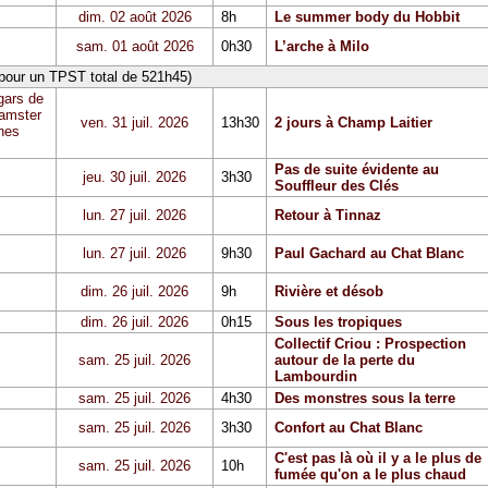
dim. 02 août 2026
8h
Le summer body du Hobbit
sam. 01 août 2026
0h30
L’arche à Milo
 pour un TPST total de 521h45)
gars de
Hamster
ven. 31 juil. 2026
13h30
2 jours à Champ Laitier
hes
Pas de suite évidente au
jeu. 30 juil. 2026
3h30
Souffleur des Clés
lun. 27 juil. 2026
Retour à Tinnaz
lun. 27 juil. 2026
9h30
Paul Gachard au Chat Blanc
dim. 26 juil. 2026
9h
Rivière et désob
dim. 26 juil. 2026
0h15
Sous les tropiques
Collectif Criou : Prospection
sam. 25 juil. 2026
autour de la perte du
Lambourdin
sam. 25 juil. 2026
4h30
Des monstres sous la terre
sam. 25 juil. 2026
3h30
Confort au Chat Blanc
C'est pas là où il y a le plus de
sam. 25 juil. 2026
10h
fumée qu'on a le plus chaud