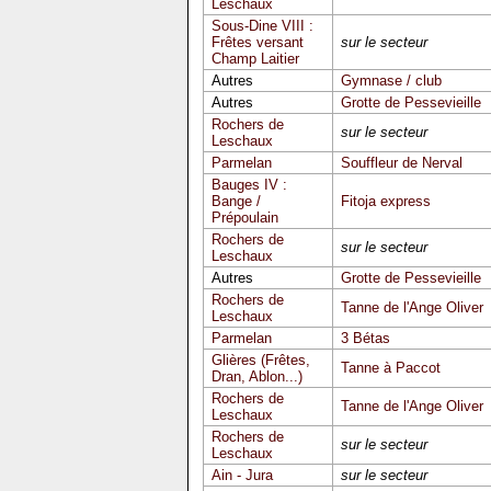
Leschaux
Sous-Dine VIII :
Frêtes versant
sur le secteur
Champ Laitier
Autres
Gymnase / club
Autres
Grotte de Pessevieille
Rochers de
sur le secteur
Leschaux
Parmelan
Souffleur de Nerval
Bauges IV :
Bange /
Fitoja express
Prépoulain
Rochers de
sur le secteur
Leschaux
Autres
Grotte de Pessevieille
Rochers de
Tanne de l'Ange Oliver
Leschaux
Parmelan
3 Bétas
Glières (Frêtes,
Tanne à Paccot
Dran, Ablon...)
Rochers de
Tanne de l'Ange Oliver
Leschaux
Rochers de
sur le secteur
Leschaux
Ain - Jura
sur le secteur