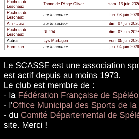
Rochers de
Tanne de l'Ange Oliver
sam. 13 juin 202
Leschaux
Rochers de
sur le secteur
lun. 08 juin 2026
Leschaux
Ain - Jura
sur le secteur
dim. 07 juin 202
Rochers de
RL204
dim. 07 juin 202
Leschaux
Autres
Lys Martagon
ven. 05 juin 202
Parmelan
sur le secteur
jeu. 04 juin 2026
Le SCASSE est une association spor
est actif depuis au moins 1973.
Le club est membre de :
- la
Fédération Française de Spéléo
- l'
Office Municipal des Sports de la
- du
Comité Départemental de Spélé
site. Merci !