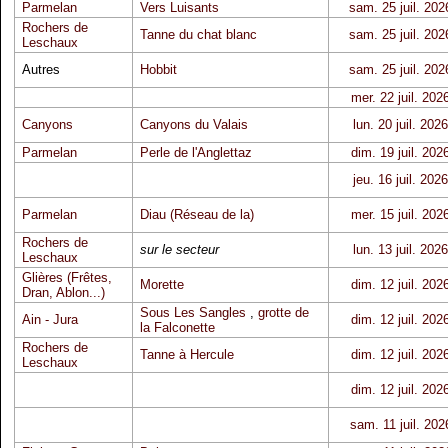
Parmelan
Vers Luisants
sam. 25 juil. 202
Rochers de
Tanne du chat blanc
sam. 25 juil. 202
Leschaux
Autres
Hobbit
sam. 25 juil. 202
mer. 22 juil. 202
Canyons
Canyons du Valais
lun. 20 juil. 2026
Parmelan
Perle de l'Anglettaz
dim. 19 juil. 202
jeu. 16 juil. 2026
Parmelan
Diau (Réseau de la)
mer. 15 juil. 202
Rochers de
sur le secteur
lun. 13 juil. 2026
Leschaux
Glières (Frêtes,
Morette
dim. 12 juil. 202
Dran, Ablon...)
Sous Les Sangles
,
grotte de
Ain - Jura
dim. 12 juil. 202
la Falconette
Rochers de
Tanne à Hercule
dim. 12 juil. 202
Leschaux
dim. 12 juil. 202
sam. 11 juil. 202