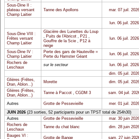
Sous-Dine II :
plateau versant
Tanne des Apollons
mar. 07 juil. 202
Champ Laitier
lun. 06 juil. 2026
Glacière des Lunettes du Loup
Sous-Dine VIII :
,
Puits de l'Abricot
,
P21
,
Frêtes versant
lun. 06 juil. 2026
Gouffre de la Scie
,
P12 à
Champ Laitier
neige
Sous-Dine IV :
Perte des gars de Hauteville =
lun. 06 juil. 2026
Champ Laitier
Perte du Hamster Géant
Rochers de
sur le secteur
lun. 06 juil. 2026
Leschaux
dim. 05 juil. 202
Glières (Frêtes,
Morette
dim. 05 juil. 202
Dran, Ablon...)
Glières (Frêtes,
Tanne à Paccot
,
CGDM 3
sam. 04 juil. 202
Dran, Ablon...)
Autres
Grotte de Pessevieille
mer. 01 juil. 202
JUIN 2026
(23 sorties, 52 participants pour un TPST total de 254h30)
Autres
Grotte de Pessevieille
mar. 30 juin 202
Rochers de
Tanne du chat blanc
dim. 28 juin 202
Leschaux
Bauges VI :
Grotte de Bange
sam. 27 juin 202