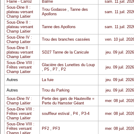
Flaine - Carroz
Balme
sam. 11 juil. 202
Sous-Dine II :
Trou Godasse
,
Tanne des
plateau versant
sam. 11 juil. 202
Apollons
Champ Laitier
Sous-Dine II :
plateau versant
Tanne des Apollons
sam. 11 juil. 202
Champ Laitier
Sous-Dine IV :
Trou des branches cassées
ven. 10 juil. 202
Champ Laitier
Sous-Dine II :
plateau versant
SD27 Tanne de la Canicule
jeu. 09 juil. 2026
Champ Laitier
Sous-Dine VIII :
Glacière des Lunettes du Loup
Frêtes versant
jeu. 09 juil. 2026
,
P5
,
P7
,
P2
Champ Laitier
Autres
La fuie
jeu. 09 juil. 2026
Autres
Trou du Parking
jeu. 09 juil. 2026
Sous-Dine IV :
Perte des gars de Hauteville =
mer. 08 juil. 202
Champ Laitier
Perte du Hamster Géant
Sous-Dine VIII :
Frêtes versant
souffleur estival
,
P4
,
P3-4
mer. 08 juil. 202
Champ Laitier
Sous-Dine VIII :
Frêtes versant
PF2
,
PF3
mer. 08 juil. 202
Champ Laitier