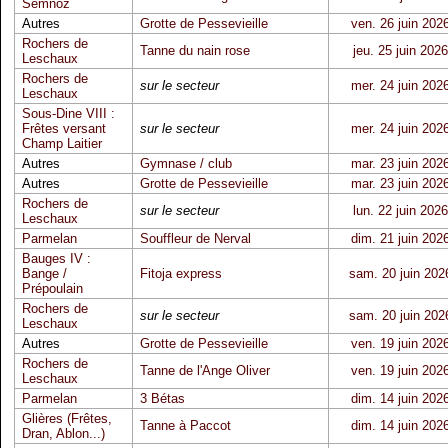
Semnoz
Autres
Grotte de Pessevieille
ven. 26 juin 202
Rochers de
Tanne du nain rose
jeu. 25 juin 2026
Leschaux
Rochers de
sur le secteur
mer. 24 juin 202
Leschaux
Sous-Dine VIII :
Frêtes versant
sur le secteur
mer. 24 juin 202
Champ Laitier
Autres
Gymnase / club
mar. 23 juin 202
Autres
Grotte de Pessevieille
mar. 23 juin 202
Rochers de
sur le secteur
lun. 22 juin 2026
Leschaux
Parmelan
Souffleur de Nerval
dim. 21 juin 202
Bauges IV :
Bange /
Fitoja express
sam. 20 juin 202
Prépoulain
Rochers de
sur le secteur
sam. 20 juin 202
Leschaux
Autres
Grotte de Pessevieille
ven. 19 juin 202
Rochers de
Tanne de l'Ange Oliver
ven. 19 juin 202
Leschaux
Parmelan
3 Bétas
dim. 14 juin 202
Glières (Frêtes,
Tanne à Paccot
dim. 14 juin 202
Dran, Ablon...)