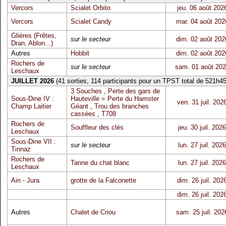
Vercors
Scialet Orbito
jeu. 06 août 202
Vercors
Scialet Candy
mar. 04 août 202
Glières (Frêtes,
sur le secteur
dim. 02 août 202
Dran, Ablon...)
Autres
Hobbit
dim. 02 août 202
Rochers de
sur le secteur
sam. 01 août 20
Leschaux
JUILLET 2026
(41 sorties, 114 participants pour un TPST total de 521h45
3 Souches
,
Perte des gars de
Sous-Dine IV :
Hauteville = Perte du Hamster
ven. 31 juil. 202
Champ Laitier
Géant
,
Trou des branches
cassées
,
T708
Rochers de
Souffleur des clés
jeu. 30 juil. 2026
Leschaux
Sous-Dine VII :
sur le secteur
lun. 27 juil. 2026
Tinnaz
Rochers de
Tanne du chat blanc
lun. 27 juil. 2026
Leschaux
Ain - Jura
grotte de la Falconette
dim. 26 juil. 202
dim. 26 juil. 202
Autres
Chalet de Criou
sam. 25 juil. 202