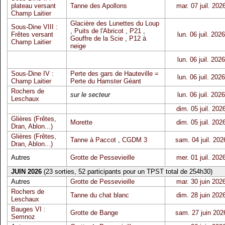
plateau versant
Tanne des Apollons
mar. 07 juil. 202
Champ Laitier
Glacière des Lunettes du Loup
Sous-Dine VIII :
,
Puits de l'Abricot
,
P21
,
Frêtes versant
lun. 06 juil. 2026
Gouffre de la Scie
,
P12 à
Champ Laitier
neige
lun. 06 juil. 2026
Sous-Dine IV :
Perte des gars de Hauteville =
lun. 06 juil. 2026
Champ Laitier
Perte du Hamster Géant
Rochers de
sur le secteur
lun. 06 juil. 2026
Leschaux
dim. 05 juil. 202
Glières (Frêtes,
Morette
dim. 05 juil. 202
Dran, Ablon...)
Glières (Frêtes,
Tanne à Paccot
,
CGDM 3
sam. 04 juil. 202
Dran, Ablon...)
Autres
Grotte de Pessevieille
mer. 01 juil. 202
JUIN 2026
(23 sorties, 52 participants pour un TPST total de 254h30)
Autres
Grotte de Pessevieille
mar. 30 juin 202
Rochers de
Tanne du chat blanc
dim. 28 juin 202
Leschaux
Bauges VI :
Grotte de Bange
sam. 27 juin 202
Semnoz