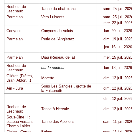
Rochers de
Tanne du chat blanc
sam. 25 juil. 202
Leschaux
Parmelan
Vers Luisants
sam. 25 juil. 202
mer. 22 juil. 202
Canyons
Canyons du Valais
lun. 20 juil. 2026
Parmelan
Perle de l'Anglettaz
dim. 19 juil. 202
jeu. 16 juil. 2026
Parmelan
Diau (Réseau de la)
mer. 15 juil. 202
Rochers de
sur le secteur
lun. 13 juil. 2026
Leschaux
Glières (Frêtes,
Morette
dim. 12 juil. 202
Dran, Ablon...)
Sous Les Sangles
,
grotte de
Ain - Jura
dim. 12 juil. 202
la Falconette
dim. 12 juil. 202
Rochers de
Tanne à Hercule
dim. 12 juil. 202
Leschaux
Sous-Dine II :
plateau versant
Tanne des Apollons
sam. 11 juil. 202
Champ Laitier
Flaine - Carroz
Balme
sam. 11 juil. 202