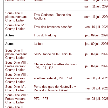
sam. 11 juil. 202
Sous-Dine II :
Trou Godasse
,
Tanne des
plateau versant
sam. 11 juil. 202
Apollons
Champ Laitier
Sous-Dine IV :
Trou des branches cassées
ven. 10 juil. 202
Champ Laitier
Autres
Trou du Parking
jeu. 09 juil. 2026
Autres
La fuie
jeu. 09 juil. 2026
Sous-Dine II :
plateau versant
SD27 Tanne de la Canicule
jeu. 09 juil. 2026
Champ Laitier
Sous-Dine VIII :
Glacière des Lunettes du Loup
Frêtes versant
jeu. 09 juil. 2026
,
P5
,
P7
,
P2
Champ Laitier
Sous-Dine VIII :
Frêtes versant
souffleur estival
,
P4
,
P3-4
mer. 08 juil. 202
Champ Laitier
Sous-Dine IV :
Perte des gars de Hauteville =
mer. 08 juil. 202
Champ Laitier
Perte du Hamster Géant
Sous-Dine VIII :
Frêtes versant
PF2
,
PF3
mer. 08 juil. 202
Champ Laitier
Sous-Dine II :