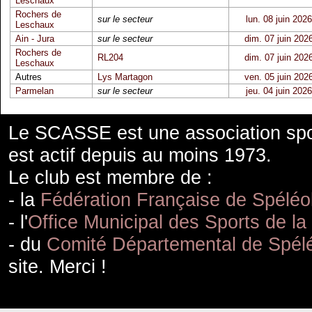
Leschaux
Rochers de
sur le secteur
lun. 08 juin 2026
Leschaux
Ain - Jura
sur le secteur
dim. 07 juin 202
Rochers de
RL204
dim. 07 juin 202
Leschaux
Autres
Lys Martagon
ven. 05 juin 202
Parmelan
sur le secteur
jeu. 04 juin 2026
Le SCASSE est une association spor
est actif depuis au moins 1973.
Le club est membre de :
- la
Fédération Française de Spéléo
- l'
Office Municipal des Sports de la
- du
Comité Départemental de Spélé
site. Merci !