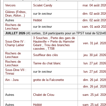
Vercors
Scialet Candy
mar. 04 août 202
Glières (Frêtes,
sur le secteur
dim. 02 août 202
Dran, Ablon...)
Autres
Hobbit
dim. 02 août 202
Rochers de
sur le secteur
sam. 01 août 20
Leschaux
JUILLET 2026
(41 sorties, 114 participants pour un TPST total de 521h45
3 Souches
,
Perte des gars de
Sous-Dine IV :
Hauteville = Perte du Hamster
ven. 31 juil. 202
Champ Laitier
Géant
,
Trou des branches
cassées
,
T708
Rochers de
Souffleur des clés
jeu. 30 juil. 2026
Leschaux
Rochers de
Tanne du chat blanc
lun. 27 juil. 2026
Leschaux
Sous-Dine VII :
sur le secteur
lun. 27 juil. 2026
Tinnaz
Ain - Jura
grotte de la Falconette
dim. 26 juil. 202
dim. 26 juil. 202
Autres
Chalet de Criou
sam. 25 juil. 202
Autres
Hobbit
sam. 25 juil. 202