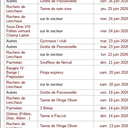
Autres
Grotte de Pessevieille
ven. 26 juin 202
Rochers de
Tanne du nain rose
jeu. 25 juin 2026
Leschaux
Rochers de
sur le secteur
mer. 24 juin 202
Leschaux
Sous-Dine VIII :
Frêtes versant
sur le secteur
mer. 24 juin 202
Champ Laitier
Autres
Gymnase / club
mar. 23 juin 202
Autres
Grotte de Pessevieille
mar. 23 juin 202
Rochers de
sur le secteur
lun. 22 juin 2026
Leschaux
Parmelan
Souffleur de Nerval
dim. 21 juin 202
Bauges IV :
Bange /
Fitoja express
sam. 20 juin 202
Prépoulain
Rochers de
sur le secteur
sam. 20 juin 202
Leschaux
Autres
Grotte de Pessevieille
ven. 19 juin 202
Rochers de
Tanne de l'Ange Oliver
ven. 19 juin 202
Leschaux
Parmelan
3 Bétas
dim. 14 juin 202
Glières (Frêtes,
Tanne à Paccot
dim. 14 juin 202
Dran, Ablon...)
Rochers de
Tanne de l'Ange Oliver
sam. 13 juin 202