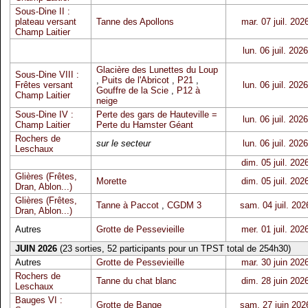
Sous-Dine II :
plateau versant
Tanne des Apollons
mar. 07 juil. 202
Champ Laitier
lun. 06 juil. 2026
Glacière des Lunettes du Loup
Sous-Dine VIII :
,
Puits de l'Abricot
,
P21
,
Frêtes versant
lun. 06 juil. 2026
Gouffre de la Scie
,
P12 à
Champ Laitier
neige
Sous-Dine IV :
Perte des gars de Hauteville =
lun. 06 juil. 2026
Champ Laitier
Perte du Hamster Géant
Rochers de
sur le secteur
lun. 06 juil. 2026
Leschaux
dim. 05 juil. 202
Glières (Frêtes,
Morette
dim. 05 juil. 202
Dran, Ablon...)
Glières (Frêtes,
Tanne à Paccot
,
CGDM 3
sam. 04 juil. 202
Dran, Ablon...)
Autres
Grotte de Pessevieille
mer. 01 juil. 202
JUIN 2026
(23 sorties, 52 participants pour un TPST total de 254h30)
Autres
Grotte de Pessevieille
mar. 30 juin 202
Rochers de
Tanne du chat blanc
dim. 28 juin 202
Leschaux
Bauges VI :
Grotte de Bange
sam. 27 juin 202