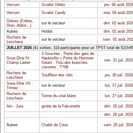
Vercors
Scialet Orbito
jeu. 06 août 202
Vercors
Scialet Candy
mar. 04 août 202
Glières (Frêtes,
sur le secteur
dim. 02 août 202
Dran, Ablon...)
Autres
Hobbit
dim. 02 août 202
Rochers de
sur le secteur
sam. 01 août 20
Leschaux
JUILLET 2026
(41 sorties, 114 participants pour un TPST total de 521h45
3 Souches
,
Perte des gars de
Sous-Dine IV :
Hauteville = Perte du Hamster
ven. 31 juil. 202
Champ Laitier
Géant
,
Trou des branches
cassées
,
T708
Rochers de
Souffleur des clés
jeu. 30 juil. 2026
Leschaux
Sous-Dine VII :
sur le secteur
lun. 27 juil. 2026
Tinnaz
Rochers de
Tanne du chat blanc
lun. 27 juil. 2026
Leschaux
Ain - Jura
grotte de la Falconette
dim. 26 juil. 202
dim. 26 juil. 202
Autres
Chalet de Criou
sam. 25 juil. 202