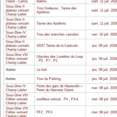
Flaine - Carroz
Balme
sam. 11 juil. 202
Sous-Dine II :
Trou Godasse
,
Tanne des
plateau versant
sam. 11 juil. 202
Apollons
Champ Laitier
Sous-Dine II :
plateau versant
Tanne des Apollons
sam. 11 juil. 202
Champ Laitier
Sous-Dine IV :
Trou des branches cassées
ven. 10 juil. 202
Champ Laitier
Sous-Dine II :
plateau versant
SD27 Tanne de la Canicule
jeu. 09 juil. 2026
Champ Laitier
Sous-Dine VIII :
Glacière des Lunettes du Loup
Frêtes versant
jeu. 09 juil. 2026
,
P5
,
P7
,
P2
Champ Laitier
Autres
La fuie
jeu. 09 juil. 2026
Autres
Trou du Parking
jeu. 09 juil. 2026
Sous-Dine IV :
Perte des gars de Hauteville =
mer. 08 juil. 202
Champ Laitier
Perte du Hamster Géant
Sous-Dine VIII :
Frêtes versant
souffleur estival
,
P4
,
P3-4
mer. 08 juil. 202
Champ Laitier
Sous-Dine VIII :
Frêtes versant
PF2
,
PF3
mer. 08 juil. 202
Champ Laitier