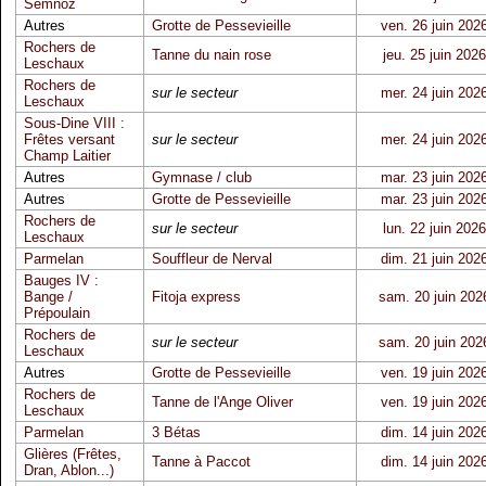
Semnoz
Autres
Grotte de Pessevieille
ven. 26 juin 202
Rochers de
Tanne du nain rose
jeu. 25 juin 2026
Leschaux
Rochers de
sur le secteur
mer. 24 juin 202
Leschaux
Sous-Dine VIII :
Frêtes versant
sur le secteur
mer. 24 juin 202
Champ Laitier
Autres
Gymnase / club
mar. 23 juin 202
Autres
Grotte de Pessevieille
mar. 23 juin 202
Rochers de
sur le secteur
lun. 22 juin 2026
Leschaux
Parmelan
Souffleur de Nerval
dim. 21 juin 202
Bauges IV :
Bange /
Fitoja express
sam. 20 juin 202
Prépoulain
Rochers de
sur le secteur
sam. 20 juin 202
Leschaux
Autres
Grotte de Pessevieille
ven. 19 juin 202
Rochers de
Tanne de l'Ange Oliver
ven. 19 juin 202
Leschaux
Parmelan
3 Bétas
dim. 14 juin 202
Glières (Frêtes,
Tanne à Paccot
dim. 14 juin 202
Dran, Ablon...)