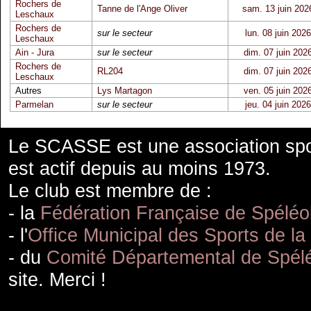
Rochers de
Tanne de l'Ange Oliver
sam. 13 juin 202
Leschaux
Rochers de
sur le secteur
lun. 08 juin 2026
Leschaux
Ain - Jura
sur le secteur
dim. 07 juin 202
Rochers de
RL204
dim. 07 juin 202
Leschaux
Autres
Lys Martagon
ven. 05 juin 202
Parmelan
sur le secteur
jeu. 04 juin 2026
Le SCASSE est une association spor
est actif depuis au moins 1973.
Le club est membre de :
- la
Fédération Française de Spéléo
- l'
Office Municipal des Sports de la
- du
Comité Départemental de Spélé
site. Merci !