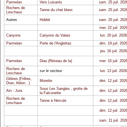
Parmelan
Vers Luisants
sam. 25 juil. 202
Rochers de
Tanne du chat blanc
sam. 25 juil. 202
Leschaux
Autres
Hobbit
sam. 25 juil. 202
mer. 22 juil. 202
Canyons
Canyons du Valais
lun. 20 juil. 2026
Parmelan
Perle de l'Anglettaz
dim. 19 juil. 202
jeu. 16 juil. 2026
Parmelan
Diau (Réseau de la)
mer. 15 juil. 202
Rochers de
sur le secteur
lun. 13 juil. 2026
Leschaux
Glières (Frêtes,
Morette
dim. 12 juil. 202
Dran, Ablon...)
Sous Les Sangles
,
grotte de
Ain - Jura
dim. 12 juil. 202
la Falconette
Rochers de
Tanne à Hercule
dim. 12 juil. 202
Leschaux
dim. 12 juil. 202
sam. 11 juil. 202