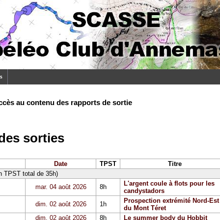
s
ccès au contenu des rapports de sortie
es sorties
Date
TPST
Titre
un TPST total de 35h)
L'argent coule à flots pour les
mar. 04 août 2026
8h
candystadors
Prospection extrémité Nord-Est
dim. 02 août 2026
1h
du Mont Téret
dim. 02 août 2026
8h
Le summer body du Hobbit