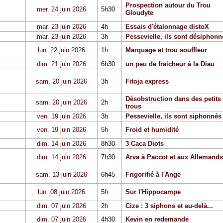
Prospection autour du Trou
mer. 24 juin 2026
5h30
Gloudyte
mar. 23 juin 2026
4h
Essais d'étalonnage distoX
mar. 23 juin 2026
3h
Pessevielle, ils sont désiphonn
lun. 22 juin 2026
1h
Marquage et trou souffleur
dim. 21 juin 2026
6h30
un peu de fraicheur à la Diau
sam. 20 juin 2026
3h
Fitoja express
Désobstruction dans des petits
sam. 20 juin 2026
2h
trous
ven. 19 juin 2026
3h
Pessevielle, ils sont siphonnés
ven. 19 juin 2026
5h
Froid et humidité
dim. 14 juin 2026
8h30
3 Caca Diots
dim. 14 juin 2026
7h30
Arva à Paccot et aux Allemands
sam. 13 juin 2026
6h45
Frigorifié à l'Ange
lun. 08 juin 2026
5h
Sur l'Hippocampe
dim. 07 juin 2026
2h
Cize : 3 siphons et au-delà...
dim. 07 juin 2026
4h30
Kevin en redemande