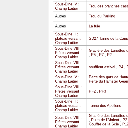
Sous-Dine IV :
Trou des branches cas
Champ Laitier
Autres
Trou du Parking
Autres
La fuie
Sous-Dine II :
plateau versant
SD27 Tanne de la Cani
Champ Laitier
Sous-Dine VIII :
Glacière des Lunettes 
Frêtes versant
,
P5
,
P7
,
P2
Champ Laitier
Sous-Dine VIII :
Frêtes versant
souffleur estival
,
P4
,
Champ Laitier
Sous-Dine IV :
Perte des gars de Haute
Champ Laitier
Perte du Hamster Géan
Sous-Dine VIII :
Frêtes versant
PF2
,
PF3
Champ Laitier
Sous-Dine II :
plateau versant
Tanne des Apollons
Champ Laitier
Glacière des Lunettes 
Sous-Dine VIII :
,
Puits de l'Abricot
,
P2
Frêtes versant
Gouffre de la Scie
,
P12
Champ Laitier