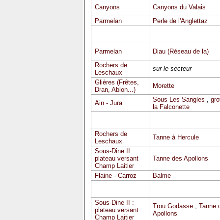
Canyons
Canyons du Valais
Parmelan
Perle de l'Anglettaz
Parmelan
Diau (Réseau de la)
Rochers de
sur le secteur
Leschaux
Glières (Frêtes,
Morette
Dran, Ablon...)
Sous Les Sangles
,
gro
Ain - Jura
la Falconette
Rochers de
Tanne à Hercule
Leschaux
Sous-Dine II :
plateau versant
Tanne des Apollons
Champ Laitier
Flaine - Carroz
Balme
Sous-Dine II :
Trou Godasse
,
Tanne 
plateau versant
Apollons
Champ Laitier