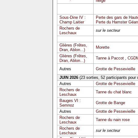
neige
Sous-Dine IV :
Perte des gars de Haute
Champ Laitier
Perte du Hamster Géan
Rochers de
sur le secteur
Leschaux
Glières (Frêtes,
Morette
Dran, Ablon...)
Glières (Frêtes,
Tanne à Paccot
,
CGDM
Dran, Ablon...)
Autres
Grotte de Pessevieille
JUIN 2026
(23 sorties, 52 participants pour
Autres
Grotte de Pessevieille
Rochers de
Tanne du chat blanc
Leschaux
Bauges VI :
Grotte de Bange
Semnoz
Autres
Grotte de Pessevieille
Rochers de
Tanne du nain rose
Leschaux
Rochers de
sur le secteur
Leschaux