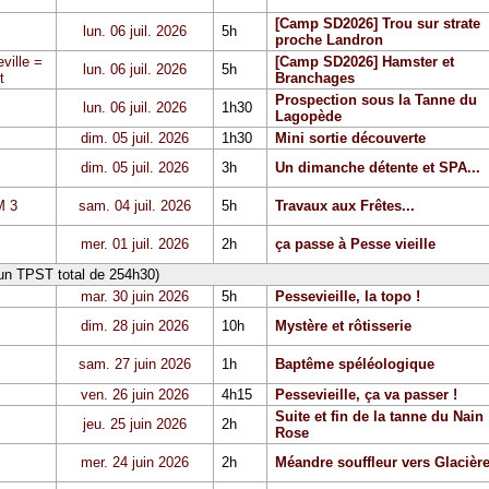
[Camp SD2026] Trou sur strate
lun. 06 juil. 2026
5h
proche Landron
ville =
[Camp SD2026] Hamster et
lun. 06 juil. 2026
5h
t
Branchages
Prospection sous la Tanne du
lun. 06 juil. 2026
1h30
Lagopède
dim. 05 juil. 2026
1h30
Mini sortie découverte
dim. 05 juil. 2026
3h
Un dimanche détente et SPA...
 3
sam. 04 juil. 2026
5h
Travaux aux Frêtes...
mer. 01 juil. 2026
2h
ça passe à Pesse vieille
 un TPST total de 254h30)
mar. 30 juin 2026
5h
Pessevieille, la topo !
dim. 28 juin 2026
10h
Mystère et rôtisserie
sam. 27 juin 2026
1h
Baptême spéléologique
ven. 26 juin 2026
4h15
Pessevieille, ça va passer !
Suite et fin de la tanne du Nain
jeu. 25 juin 2026
2h
Rose
mer. 24 juin 2026
2h
Méandre souffleur vers Glacièr