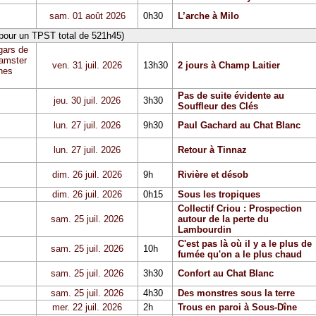
sam. 01 août 2026
0h30
L’arche à Milo
 pour un TPST total de 521h45)
gars de
Hamster
ven. 31 juil. 2026
13h30
2 jours à Champ Laitier
hes
Pas de suite évidente au
jeu. 30 juil. 2026
3h30
Souffleur des Clés
lun. 27 juil. 2026
9h30
Paul Gachard au Chat Blanc
lun. 27 juil. 2026
Retour à Tinnaz
dim. 26 juil. 2026
9h
Rivière et désob
dim. 26 juil. 2026
0h15
Sous les tropiques
Collectif Criou : Prospection
sam. 25 juil. 2026
autour de la perte du
Lambourdin
C'est pas là où il y a le plus de
sam. 25 juil. 2026
10h
fumée qu'on a le plus chaud
sam. 25 juil. 2026
3h30
Confort au Chat Blanc
sam. 25 juil. 2026
4h30
Des monstres sous la terre
mer. 22 juil. 2026
2h
Trous en paroi à Sous-Dîne