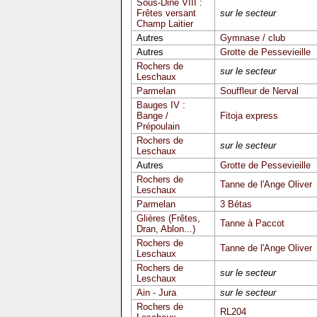
Sous-Dine VIII :
Frêtes versant
sur le secteur
Champ Laitier
Autres
Gymnase / club
Autres
Grotte de Pessevieille
Rochers de
sur le secteur
Leschaux
Parmelan
Souffleur de Nerval
Bauges IV :
Bange /
Fitoja express
Prépoulain
Rochers de
sur le secteur
Leschaux
Autres
Grotte de Pessevieille
Rochers de
Tanne de l'Ange Oliver
Leschaux
Parmelan
3 Bétas
Glières (Frêtes,
Tanne à Paccot
Dran, Ablon...)
Rochers de
Tanne de l'Ange Oliver
Leschaux
Rochers de
sur le secteur
Leschaux
Ain - Jura
sur le secteur
Rochers de
RL204