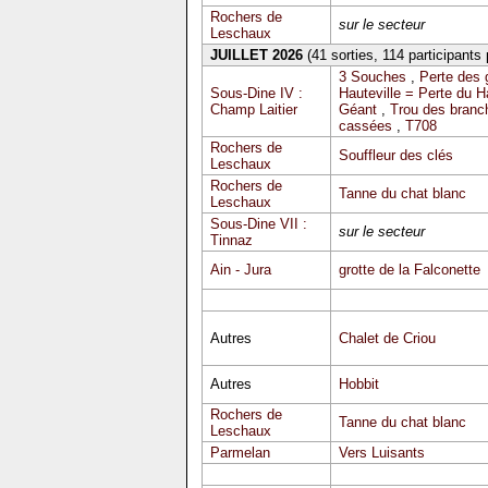
Rochers de
sur le secteur
Leschaux
JUILLET 2026
(41 sorties, 114 participants
3 Souches
,
Perte des 
Sous-Dine IV :
Hauteville = Perte du 
Champ Laitier
Géant
,
Trou des branc
cassées
,
T708
Rochers de
Souffleur des clés
Leschaux
Rochers de
Tanne du chat blanc
Leschaux
Sous-Dine VII :
sur le secteur
Tinnaz
Ain - Jura
grotte de la Falconette
Autres
Chalet de Criou
Autres
Hobbit
Rochers de
Tanne du chat blanc
Leschaux
Parmelan
Vers Luisants