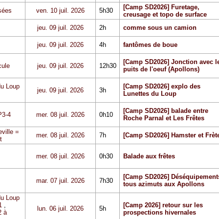
[Camp SD2026] Furetage,
sées
ven. 10 juil. 2026
5h30
creusage et topo de surface
jeu. 09 juil. 2026
2h
comme sous un camion
jeu. 09 juil. 2026
4h
fantômes de boue
[Camp SD2026] Jonction avec l
cule
jeu. 09 juil. 2026
12h30
puits de l'oeuf (Apollons)
du Loup
[Camp SD2026] explo des
jeu. 09 juil. 2026
3h
Lunettes du Loup
[Camp SD2026] balade entre
P3-4
mer. 08 juil. 2026
0h10
Roche Parnal et Les Frêtes
ville =
mer. 08 juil. 2026
7h
[Camp SD2026] Hamster et Frèt
t
mer. 08 juil. 2026
0h30
Balade aux frêtes
[Camp SD2026] Déséquipement
mar. 07 juil. 2026
7h30
tous azimuts aux Apollons
du Loup
1
,
[Camp 2026] retour sur les
lun. 06 juil. 2026
5h
 à
prospections hivernales