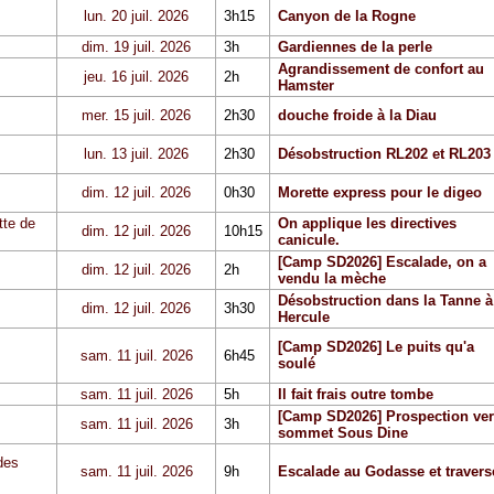
lun. 20 juil. 2026
3h15
Canyon de la Rogne
dim. 19 juil. 2026
3h
Gardiennes de la perle
Agrandissement de confort au
jeu. 16 juil. 2026
2h
Hamster
mer. 15 juil. 2026
2h30
douche froide à la Diau
lun. 13 juil. 2026
2h30
Désobstruction RL202 et RL203
dim. 12 juil. 2026
0h30
Morette express pour le digeo
tte de
On applique les directives
dim. 12 juil. 2026
10h15
canicule.
[Camp SD2026] Escalade, on a
dim. 12 juil. 2026
2h
vendu la mèche
Désobstruction dans la Tanne à
dim. 12 juil. 2026
3h30
Hercule
[Camp SD2026] Le puits qu'a
sam. 11 juil. 2026
6h45
soulé
sam. 11 juil. 2026
5h
Il fait frais outre tombe
[Camp SD2026] Prospection ver
sam. 11 juil. 2026
3h
sommet Sous Dine
des
sam. 11 juil. 2026
9h
Escalade au Godasse et travers