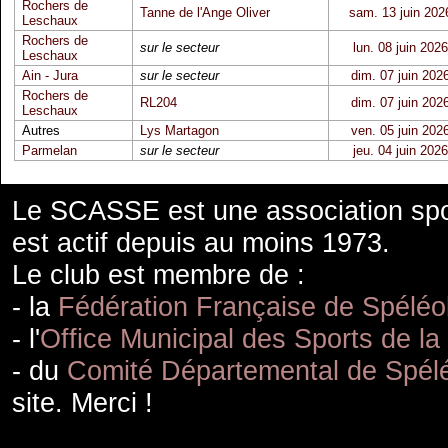
Rochers de
Tanne de l'Ange Oliver
sam. 13 juin 202
Leschaux
Rochers de
sur le secteur
lun. 08 juin 2026
Leschaux
Ain - Jura
sur le secteur
dim. 07 juin 202
Rochers de
RL204
dim. 07 juin 202
Leschaux
Autres
Lys Martagon
ven. 05 juin 202
Parmelan
sur le secteur
jeu. 04 juin 2026
Le SCASSE est une association spor
est actif depuis au moins 1973.
Le club est membre de :
- la
Fédération Française de Spéléo
- l'
Office Municipal des Sports de la
- du
Comité Départemental de Spélé
site. Merci !