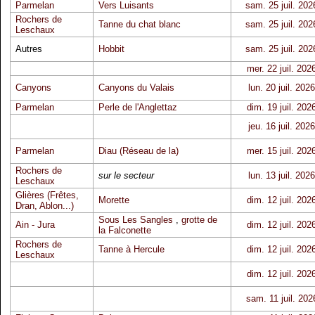
Parmelan
Vers Luisants
sam. 25 juil. 202
Rochers de
Tanne du chat blanc
sam. 25 juil. 202
Leschaux
Autres
Hobbit
sam. 25 juil. 202
mer. 22 juil. 202
Canyons
Canyons du Valais
lun. 20 juil. 2026
Parmelan
Perle de l'Anglettaz
dim. 19 juil. 202
jeu. 16 juil. 2026
Parmelan
Diau (Réseau de la)
mer. 15 juil. 202
Rochers de
sur le secteur
lun. 13 juil. 2026
Leschaux
Glières (Frêtes,
Morette
dim. 12 juil. 202
Dran, Ablon...)
Sous Les Sangles
,
grotte de
Ain - Jura
dim. 12 juil. 202
la Falconette
Rochers de
Tanne à Hercule
dim. 12 juil. 202
Leschaux
dim. 12 juil. 202
sam. 11 juil. 202