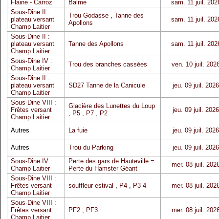
Flaine - Carroz
Balme
sam. 11 juil. 202
Sous-Dine II :
Trou Godasse
,
Tanne des
plateau versant
sam. 11 juil. 202
Apollons
Champ Laitier
Sous-Dine II :
plateau versant
Tanne des Apollons
sam. 11 juil. 202
Champ Laitier
Sous-Dine IV :
Trou des branches cassées
ven. 10 juil. 202
Champ Laitier
Sous-Dine II :
plateau versant
SD27 Tanne de la Canicule
jeu. 09 juil. 2026
Champ Laitier
Sous-Dine VIII :
Glacière des Lunettes du Loup
Frêtes versant
jeu. 09 juil. 2026
,
P5
,
P7
,
P2
Champ Laitier
Autres
La fuie
jeu. 09 juil. 2026
Autres
Trou du Parking
jeu. 09 juil. 2026
Sous-Dine IV :
Perte des gars de Hauteville =
mer. 08 juil. 202
Champ Laitier
Perte du Hamster Géant
Sous-Dine VIII :
Frêtes versant
souffleur estival
,
P4
,
P3-4
mer. 08 juil. 202
Champ Laitier
Sous-Dine VIII :
Frêtes versant
PF2
,
PF3
mer. 08 juil. 202
Champ Laitier