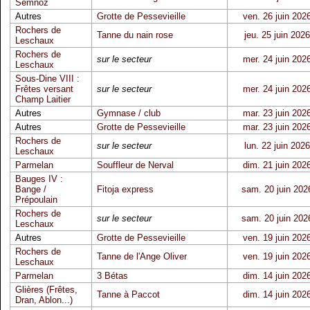
Semnoz
Autres
Grotte de Pessevieille
ven. 26 juin 202
Rochers de
Tanne du nain rose
jeu. 25 juin 2026
Leschaux
Rochers de
sur le secteur
mer. 24 juin 202
Leschaux
Sous-Dine VIII :
Frêtes versant
sur le secteur
mer. 24 juin 202
Champ Laitier
Autres
Gymnase / club
mar. 23 juin 202
Autres
Grotte de Pessevieille
mar. 23 juin 202
Rochers de
sur le secteur
lun. 22 juin 2026
Leschaux
Parmelan
Souffleur de Nerval
dim. 21 juin 202
Bauges IV :
Bange /
Fitoja express
sam. 20 juin 202
Prépoulain
Rochers de
sur le secteur
sam. 20 juin 202
Leschaux
Autres
Grotte de Pessevieille
ven. 19 juin 202
Rochers de
Tanne de l'Ange Oliver
ven. 19 juin 202
Leschaux
Parmelan
3 Bétas
dim. 14 juin 202
Glières (Frêtes,
Tanne à Paccot
dim. 14 juin 202
Dran, Ablon...)