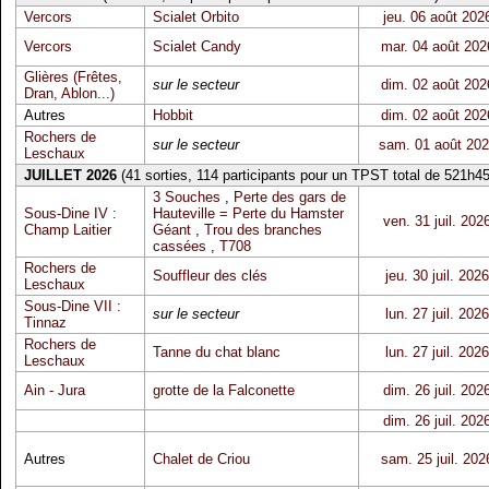
Vercors
Scialet Orbito
jeu. 06 août 202
Vercors
Scialet Candy
mar. 04 août 202
Glières (Frêtes,
sur le secteur
dim. 02 août 202
Dran, Ablon...)
Autres
Hobbit
dim. 02 août 202
Rochers de
sur le secteur
sam. 01 août 20
Leschaux
JUILLET 2026
(41 sorties, 114 participants pour un TPST total de 521h45
3 Souches
,
Perte des gars de
Sous-Dine IV :
Hauteville = Perte du Hamster
ven. 31 juil. 202
Champ Laitier
Géant
,
Trou des branches
cassées
,
T708
Rochers de
Souffleur des clés
jeu. 30 juil. 2026
Leschaux
Sous-Dine VII :
sur le secteur
lun. 27 juil. 2026
Tinnaz
Rochers de
Tanne du chat blanc
lun. 27 juil. 2026
Leschaux
Ain - Jura
grotte de la Falconette
dim. 26 juil. 202
dim. 26 juil. 202
Autres
Chalet de Criou
sam. 25 juil. 202