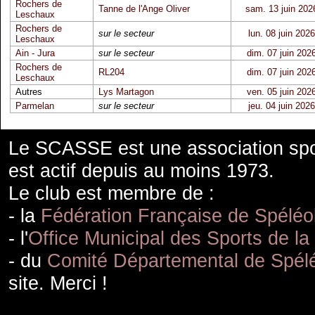
Rochers de
Tanne de l'Ange Oliver
sam. 13 juin 202
Leschaux
Rochers de
sur le secteur
lun. 08 juin 2026
Leschaux
Ain - Jura
sur le secteur
dim. 07 juin 202
Rochers de
RL204
dim. 07 juin 202
Leschaux
Autres
Lys Martagon
ven. 05 juin 202
Parmelan
sur le secteur
jeu. 04 juin 2026
Le SCASSE est une association spor
est actif depuis au moins 1973.
Le club est membre de :
- la
Fédération Française de Spéléo
- l'
Office Municipal des Sports de la
- du
Comité Départemental de Spélé
site. Merci !