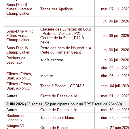
Sous-Dine II :
plateau versant
Tanne des Apollons
mar. 07 juil. 202
Champ Laitier
lun. 06 juil. 2026
Glacière des Lunettes du Loup
Sous-Dine VIII :
,
Puits de l'Abricot
,
P21
,
Frêtes versant
lun. 06 juil. 2026
Gouffre de la Scie
,
P12 à
Champ Laitier
neige
Sous-Dine IV :
Perte des gars de Hauteville =
lun. 06 juil. 2026
Champ Laitier
Perte du Hamster Géant
Rochers de
sur le secteur
lun. 06 juil. 2026
Leschaux
dim. 05 juil. 202
Glières (Frêtes,
Morette
dim. 05 juil. 202
Dran, Ablon...)
Glières (Frêtes,
Tanne à Paccot
,
CGDM 3
sam. 04 juil. 202
Dran, Ablon...)
Autres
Grotte de Pessevieille
mer. 01 juil. 202
JUIN 2026
(23 sorties, 52 participants pour un TPST total de 254h30)
Autres
Grotte de Pessevieille
mar. 30 juin 202
Rochers de
Tanne du chat blanc
dim. 28 juin 202
Leschaux
Bauges VI :
Grotte de Bange
sam. 27 juin 202