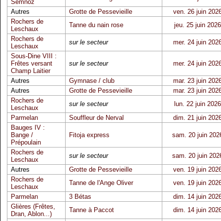
Semnoz
Autres
Grotte de Pessevieille
ven. 26 juin 202
Rochers de
Tanne du nain rose
jeu. 25 juin 2026
Leschaux
Rochers de
sur le secteur
mer. 24 juin 202
Leschaux
Sous-Dine VIII :
Frêtes versant
sur le secteur
mer. 24 juin 202
Champ Laitier
Autres
Gymnase / club
mar. 23 juin 202
Autres
Grotte de Pessevieille
mar. 23 juin 202
Rochers de
sur le secteur
lun. 22 juin 2026
Leschaux
Parmelan
Souffleur de Nerval
dim. 21 juin 202
Bauges IV :
Bange /
Fitoja express
sam. 20 juin 202
Prépoulain
Rochers de
sur le secteur
sam. 20 juin 202
Leschaux
Autres
Grotte de Pessevieille
ven. 19 juin 202
Rochers de
Tanne de l'Ange Oliver
ven. 19 juin 202
Leschaux
Parmelan
3 Bétas
dim. 14 juin 202
Glières (Frêtes,
Tanne à Paccot
dim. 14 juin 202
Dran, Ablon...)