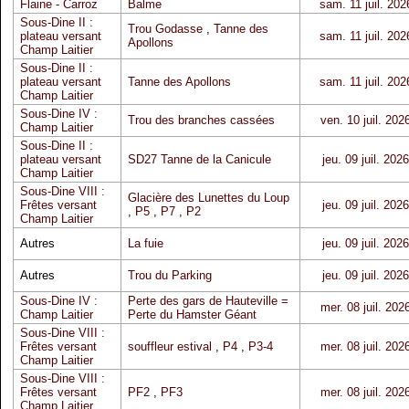
Flaine - Carroz
Balme
sam. 11 juil. 202
Sous-Dine II :
Trou Godasse
,
Tanne des
plateau versant
sam. 11 juil. 202
Apollons
Champ Laitier
Sous-Dine II :
plateau versant
Tanne des Apollons
sam. 11 juil. 202
Champ Laitier
Sous-Dine IV :
Trou des branches cassées
ven. 10 juil. 202
Champ Laitier
Sous-Dine II :
plateau versant
SD27 Tanne de la Canicule
jeu. 09 juil. 2026
Champ Laitier
Sous-Dine VIII :
Glacière des Lunettes du Loup
Frêtes versant
jeu. 09 juil. 2026
,
P5
,
P7
,
P2
Champ Laitier
Autres
La fuie
jeu. 09 juil. 2026
Autres
Trou du Parking
jeu. 09 juil. 2026
Sous-Dine IV :
Perte des gars de Hauteville =
mer. 08 juil. 202
Champ Laitier
Perte du Hamster Géant
Sous-Dine VIII :
Frêtes versant
souffleur estival
,
P4
,
P3-4
mer. 08 juil. 202
Champ Laitier
Sous-Dine VIII :
Frêtes versant
PF2
,
PF3
mer. 08 juil. 202
Champ Laitier