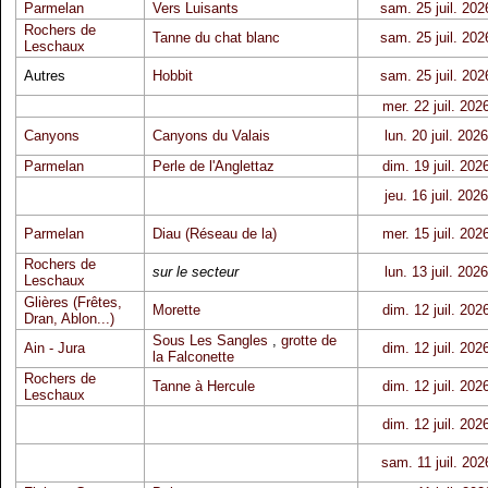
Parmelan
Vers Luisants
sam. 25 juil. 202
Rochers de
Tanne du chat blanc
sam. 25 juil. 202
Leschaux
Autres
Hobbit
sam. 25 juil. 202
mer. 22 juil. 202
Canyons
Canyons du Valais
lun. 20 juil. 2026
Parmelan
Perle de l'Anglettaz
dim. 19 juil. 202
jeu. 16 juil. 2026
Parmelan
Diau (Réseau de la)
mer. 15 juil. 202
Rochers de
sur le secteur
lun. 13 juil. 2026
Leschaux
Glières (Frêtes,
Morette
dim. 12 juil. 202
Dran, Ablon...)
Sous Les Sangles
,
grotte de
Ain - Jura
dim. 12 juil. 202
la Falconette
Rochers de
Tanne à Hercule
dim. 12 juil. 202
Leschaux
dim. 12 juil. 202
sam. 11 juil. 202