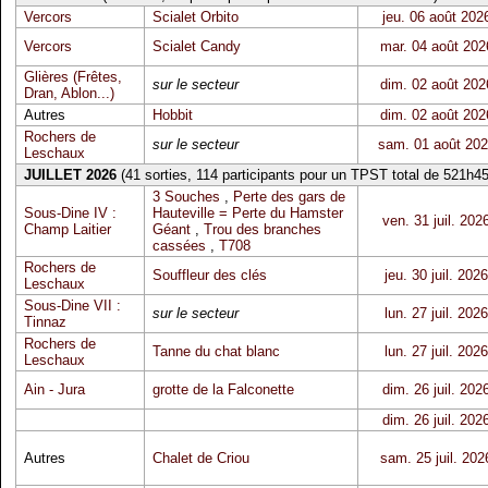
Vercors
Scialet Orbito
jeu. 06 août 202
Vercors
Scialet Candy
mar. 04 août 202
Glières (Frêtes,
sur le secteur
dim. 02 août 202
Dran, Ablon...)
Autres
Hobbit
dim. 02 août 202
Rochers de
sur le secteur
sam. 01 août 20
Leschaux
JUILLET 2026
(41 sorties, 114 participants pour un TPST total de 521h45
3 Souches
,
Perte des gars de
Sous-Dine IV :
Hauteville = Perte du Hamster
ven. 31 juil. 202
Champ Laitier
Géant
,
Trou des branches
cassées
,
T708
Rochers de
Souffleur des clés
jeu. 30 juil. 2026
Leschaux
Sous-Dine VII :
sur le secteur
lun. 27 juil. 2026
Tinnaz
Rochers de
Tanne du chat blanc
lun. 27 juil. 2026
Leschaux
Ain - Jura
grotte de la Falconette
dim. 26 juil. 202
dim. 26 juil. 202
Autres
Chalet de Criou
sam. 25 juil. 202