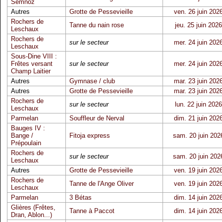
Semnoz
Autres
Grotte de Pessevieille
ven. 26 juin 202
Rochers de
Tanne du nain rose
jeu. 25 juin 2026
Leschaux
Rochers de
sur le secteur
mer. 24 juin 202
Leschaux
Sous-Dine VIII :
Frêtes versant
sur le secteur
mer. 24 juin 202
Champ Laitier
Autres
Gymnase / club
mar. 23 juin 202
Autres
Grotte de Pessevieille
mar. 23 juin 202
Rochers de
sur le secteur
lun. 22 juin 2026
Leschaux
Parmelan
Souffleur de Nerval
dim. 21 juin 202
Bauges IV :
Bange /
Fitoja express
sam. 20 juin 202
Prépoulain
Rochers de
sur le secteur
sam. 20 juin 202
Leschaux
Autres
Grotte de Pessevieille
ven. 19 juin 202
Rochers de
Tanne de l'Ange Oliver
ven. 19 juin 202
Leschaux
Parmelan
3 Bétas
dim. 14 juin 202
Glières (Frêtes,
Tanne à Paccot
dim. 14 juin 202
Dran, Ablon...)