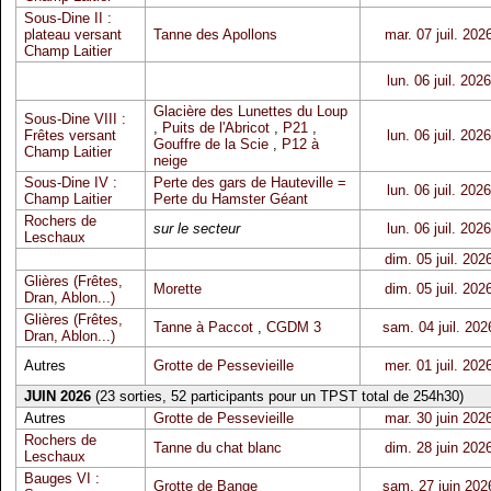
Sous-Dine II :
plateau versant
Tanne des Apollons
mar. 07 juil. 202
Champ Laitier
lun. 06 juil. 2026
Glacière des Lunettes du Loup
Sous-Dine VIII :
,
Puits de l'Abricot
,
P21
,
Frêtes versant
lun. 06 juil. 2026
Gouffre de la Scie
,
P12 à
Champ Laitier
neige
Sous-Dine IV :
Perte des gars de Hauteville =
lun. 06 juil. 2026
Champ Laitier
Perte du Hamster Géant
Rochers de
sur le secteur
lun. 06 juil. 2026
Leschaux
dim. 05 juil. 202
Glières (Frêtes,
Morette
dim. 05 juil. 202
Dran, Ablon...)
Glières (Frêtes,
Tanne à Paccot
,
CGDM 3
sam. 04 juil. 202
Dran, Ablon...)
Autres
Grotte de Pessevieille
mer. 01 juil. 202
JUIN 2026
(23 sorties, 52 participants pour un TPST total de 254h30)
Autres
Grotte de Pessevieille
mar. 30 juin 202
Rochers de
Tanne du chat blanc
dim. 28 juin 202
Leschaux
Bauges VI :
Grotte de Bange
sam. 27 juin 202