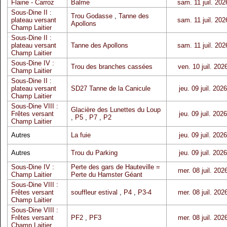
Flaine - Carroz
Balme
sam. 11 juil. 202
Sous-Dine II :
Trou Godasse
,
Tanne des
plateau versant
sam. 11 juil. 202
Apollons
Champ Laitier
Sous-Dine II :
plateau versant
Tanne des Apollons
sam. 11 juil. 202
Champ Laitier
Sous-Dine IV :
Trou des branches cassées
ven. 10 juil. 202
Champ Laitier
Sous-Dine II :
plateau versant
SD27 Tanne de la Canicule
jeu. 09 juil. 2026
Champ Laitier
Sous-Dine VIII :
Glacière des Lunettes du Loup
Frêtes versant
jeu. 09 juil. 2026
,
P5
,
P7
,
P2
Champ Laitier
Autres
La fuie
jeu. 09 juil. 2026
Autres
Trou du Parking
jeu. 09 juil. 2026
Sous-Dine IV :
Perte des gars de Hauteville =
mer. 08 juil. 202
Champ Laitier
Perte du Hamster Géant
Sous-Dine VIII :
Frêtes versant
souffleur estival
,
P4
,
P3-4
mer. 08 juil. 202
Champ Laitier
Sous-Dine VIII :
Frêtes versant
PF2
,
PF3
mer. 08 juil. 202
Champ Laitier