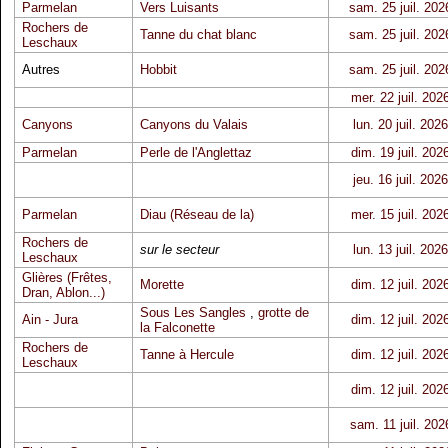
Parmelan
Vers Luisants
sam. 25 juil. 202
Rochers de
Tanne du chat blanc
sam. 25 juil. 202
Leschaux
Autres
Hobbit
sam. 25 juil. 202
mer. 22 juil. 202
Canyons
Canyons du Valais
lun. 20 juil. 2026
Parmelan
Perle de l'Anglettaz
dim. 19 juil. 202
jeu. 16 juil. 2026
Parmelan
Diau (Réseau de la)
mer. 15 juil. 202
Rochers de
sur le secteur
lun. 13 juil. 2026
Leschaux
Glières (Frêtes,
Morette
dim. 12 juil. 202
Dran, Ablon...)
Sous Les Sangles
,
grotte de
Ain - Jura
dim. 12 juil. 202
la Falconette
Rochers de
Tanne à Hercule
dim. 12 juil. 202
Leschaux
dim. 12 juil. 202
sam. 11 juil. 202