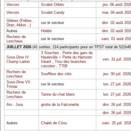
Vercors
Scialet Orbito
jeu. 06 août 202
Vercors
Scialet Candy
mar. 04 août 202
Glières (Frêtes,
sur le secteur
dim. 02 août 202
Dran, Ablon...)
Autres
Hobbit
dim. 02 août 202
Rochers de
sur le secteur
sam. 01 août 20
Leschaux
JUILLET 2026
(41 sorties, 114 participants pour un TPST total de 521h45
3 Souches
,
Perte des gars de
Sous-Dine IV :
Hauteville = Perte du Hamster
ven. 31 juil. 202
Champ Laitier
Géant
,
Trou des branches
cassées
,
T708
Rochers de
Souffleur des clés
jeu. 30 juil. 2026
Leschaux
Sous-Dine VII :
sur le secteur
lun. 27 juil. 2026
Tinnaz
Rochers de
Tanne du chat blanc
lun. 27 juil. 2026
Leschaux
Ain - Jura
grotte de la Falconette
dim. 26 juil. 202
dim. 26 juil. 202
Autres
Chalet de Criou
sam. 25 juil. 202