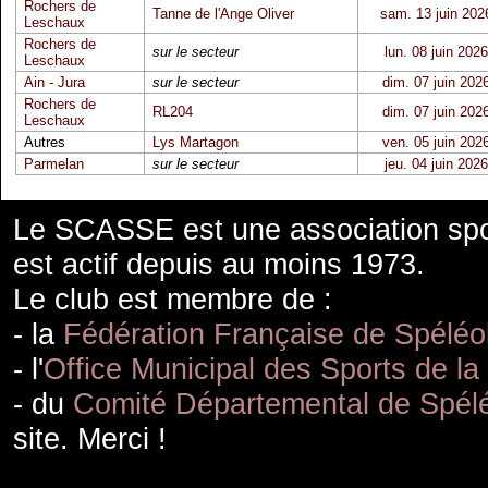
Rochers de
Tanne de l'Ange Oliver
sam. 13 juin 202
Leschaux
Rochers de
sur le secteur
lun. 08 juin 2026
Leschaux
Ain - Jura
sur le secteur
dim. 07 juin 202
Rochers de
RL204
dim. 07 juin 202
Leschaux
Autres
Lys Martagon
ven. 05 juin 202
Parmelan
sur le secteur
jeu. 04 juin 2026
Le SCASSE est une association spor
est actif depuis au moins 1973.
Le club est membre de :
- la
Fédération Française de Spéléo
- l'
Office Municipal des Sports de la
- du
Comité Départemental de Spélé
site. Merci !