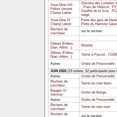
Glacière des Lunettes 
Sous-Dine VIII :
,
Puits de l'Abricot
,
P2
Frêtes versant
Gouffre de la Scie
,
P12
Champ Laitier
neige
Sous-Dine IV :
Perte des gars de Haute
Champ Laitier
Perte du Hamster Géan
Rochers de
sur le secteur
Leschaux
Glières (Frêtes,
Morette
Dran, Ablon...)
Glières (Frêtes,
Tanne à Paccot
,
CGDM
Dran, Ablon...)
Autres
Grotte de Pessevieille
JUIN 2026
(23 sorties, 52 participants pour
Autres
Grotte de Pessevieille
Rochers de
Tanne du chat blanc
Leschaux
Bauges VI :
Grotte de Bange
Semnoz
Autres
Grotte de Pessevieille
Rochers de
Tanne du nain rose
Leschaux
Rochers de
sur le secteur