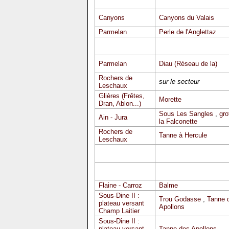
Canyons
Canyons du Valais
Parmelan
Perle de l'Anglettaz
Parmelan
Diau (Réseau de la)
Rochers de
sur le secteur
Leschaux
Glières (Frêtes,
Morette
Dran, Ablon...)
Sous Les Sangles
,
gro
Ain - Jura
la Falconette
Rochers de
Tanne à Hercule
Leschaux
Flaine - Carroz
Balme
Sous-Dine II :
Trou Godasse
,
Tanne 
plateau versant
Apollons
Champ Laitier
Sous-Dine II :
plateau versant
Tanne des Apollons