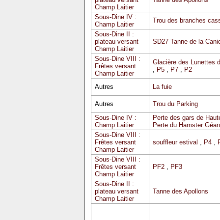
Champ Laitier
Sous-Dine IV :
Trou des branches cas
Champ Laitier
Sous-Dine II :
plateau versant
SD27 Tanne de la Cani
Champ Laitier
Sous-Dine VIII :
Glacière des Lunettes 
Frêtes versant
,
P5
,
P7
,
P2
Champ Laitier
Autres
La fuie
Autres
Trou du Parking
Sous-Dine IV :
Perte des gars de Haute
Champ Laitier
Perte du Hamster Géan
Sous-Dine VIII :
Frêtes versant
souffleur estival
,
P4
,
Champ Laitier
Sous-Dine VIII :
Frêtes versant
PF2
,
PF3
Champ Laitier
Sous-Dine II :
plateau versant
Tanne des Apollons
Champ Laitier