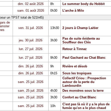
dim. 02 août 2026
8h
Le summer body du Hobbit
sam. 01 août 2026
0h30
L’arche à Milo
 pour un TPST total de 521h45)
gars de
Hamster
ven. 31 juil. 2026
13h30
2 jours à Champ Laitier
hes
Pas de suite évidente au
jeu. 30 juil. 2026
3h30
Souffleur des Clés
lun. 27 juil. 2026
Retour à Tinnaz
lun. 27 juil. 2026
9h30
Paul Gachard au Chat Blanc
dim. 26 juil. 2026
9h
Rivière et désob
dim. 26 juil. 2026
0h15
Sous les tropiques
Collectif Criou : Prospection
sam. 25 juil. 2026
autour de la perte du
Lambourdin
sam. 25 juil. 2026
4h30
Des monstres sous la terre
sam. 25 juil. 2026
3h30
Confort au Chat Blanc
C'est pas là où il y a le plus de
sam. 25 juil. 2026
10h
fumée qu'on a le plus chaud