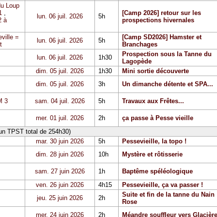
du Loup
1
,
[Camp 2026] retour sur les
lun. 06 juil. 2026
5h
 à
prospections hivernales
ville =
[Camp SD2026] Hamster et
lun. 06 juil. 2026
5h
t
Branchages
Prospection sous la Tanne du
lun. 06 juil. 2026
1h30
Lagopède
dim. 05 juil. 2026
1h30
Mini sortie découverte
dim. 05 juil. 2026
3h
Un dimanche détente et SPA...
 3
sam. 04 juil. 2026
5h
Travaux aux Frêtes...
mer. 01 juil. 2026
2h
ça passe à Pesse vieille
 un TPST total de 254h30)
mar. 30 juin 2026
5h
Pessevieille, la topo !
dim. 28 juin 2026
10h
Mystère et rôtisserie
sam. 27 juin 2026
1h
Baptême spéléologique
ven. 26 juin 2026
4h15
Pessevieille, ça va passer !
Suite et fin de la tanne du Nain
jeu. 25 juin 2026
2h
Rose
mer. 24 juin 2026
2h
Méandre souffleur vers Glacièr