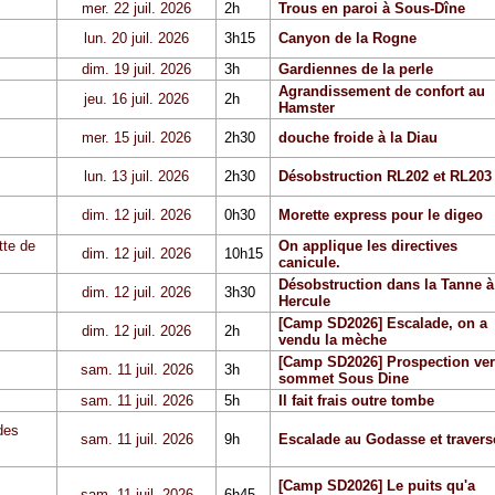
mer. 22 juil. 2026
2h
Trous en paroi à Sous-Dîne
lun. 20 juil. 2026
3h15
Canyon de la Rogne
dim. 19 juil. 2026
3h
Gardiennes de la perle
Agrandissement de confort au
jeu. 16 juil. 2026
2h
Hamster
mer. 15 juil. 2026
2h30
douche froide à la Diau
lun. 13 juil. 2026
2h30
Désobstruction RL202 et RL203
dim. 12 juil. 2026
0h30
Morette express pour le digeo
tte de
On applique les directives
dim. 12 juil. 2026
10h15
canicule.
Désobstruction dans la Tanne à
dim. 12 juil. 2026
3h30
Hercule
[Camp SD2026] Escalade, on a
dim. 12 juil. 2026
2h
vendu la mèche
[Camp SD2026] Prospection ver
sam. 11 juil. 2026
3h
sommet Sous Dine
sam. 11 juil. 2026
5h
Il fait frais outre tombe
des
sam. 11 juil. 2026
9h
Escalade au Godasse et travers
[Camp SD2026] Le puits qu'a
sam. 11 juil. 2026
6h45