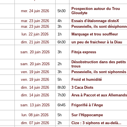
Prospection autour du Trou
mer. 24 juin 2026
5h30
Gloudyte
mar. 23 juin 2026
4h
Essais d'étalonnage distoX
mar. 23 juin 2026
3h
Pessevielle, ils sont désiphonn
lun. 22 juin 2026
1h
Marquage et trou souffleur
dim. 21 juin 2026
6h30
un peu de fraicheur à la Diau
sam. 20 juin 2026
3h
Fitoja express
Désobstruction dans des petits
sam. 20 juin 2026
2h
trous
ven. 19 juin 2026
3h
Pessevielle, ils sont siphonnés
ven. 19 juin 2026
5h
Froid et humidité
dim. 14 juin 2026
8h30
3 Caca Diots
dim. 14 juin 2026
7h30
Arva à Paccot et aux Allemands
sam. 13 juin 2026
6h45
Frigorifié à l'Ange
lun. 08 juin 2026
5h
Sur l'Hippocampe
dim. 07 juin 2026
2h
Cize : 3 siphons et au-delà...