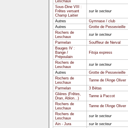
Leschaux
Sous-Dine VIII :
Frêtes versant
sur le secteur
Champ Laitier
Autres
Gymnase / club
Autres
Grotte de Pessevieille
Rochers de
sur le secteur
Leschaux
Parmelan
Souffleur de Nerval
Bauges IV :
Bange /
Fitoja express
Prépoulain
Rochers de
sur le secteur
Leschaux
Autres
Grotte de Pessevieille
Rochers de
Tanne de l'Ange Oliver
Leschaux
Parmelan
3 Bétas
Glières (Frêtes,
Tanne à Paccot
Dran, Ablon...)
Rochers de
Tanne de l'Ange Oliver
Leschaux
Rochers de
sur le secteur
Leschaux
Ain - Jura
sur le secteur