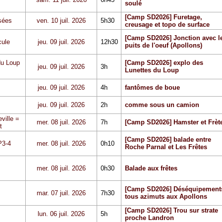
soulé
[Camp SD2026] Furetage,
sées
ven. 10 juil. 2026
5h30
creusage et topo de surface
[Camp SD2026] Jonction avec l
cule
jeu. 09 juil. 2026
12h30
puits de l'oeuf (Apollons)
du Loup
[Camp SD2026] explo des
jeu. 09 juil. 2026
3h
Lunettes du Loup
jeu. 09 juil. 2026
4h
fantômes de boue
jeu. 09 juil. 2026
2h
comme sous un camion
ville =
mer. 08 juil. 2026
7h
[Camp SD2026] Hamster et Frèt
t
[Camp SD2026] balade entre
P3-4
mer. 08 juil. 2026
0h10
Roche Parnal et Les Frêtes
mer. 08 juil. 2026
0h30
Balade aux frêtes
[Camp SD2026] Déséquipement
mar. 07 juil. 2026
7h30
tous azimuts aux Apollons
[Camp SD2026] Trou sur strate
lun. 06 juil. 2026
5h
proche Landron