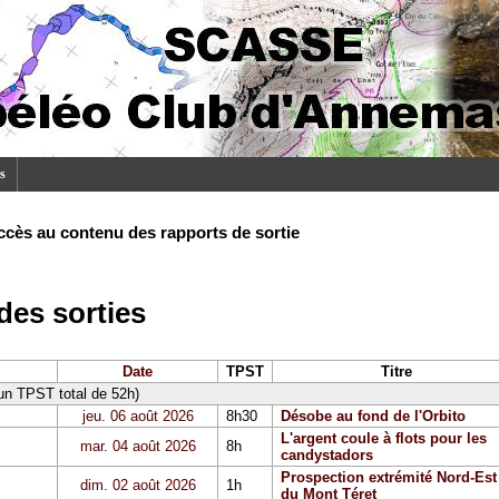
s
ccès au contenu des rapports de sortie
es sorties
Date
TPST
Titre
 un TPST total de 52h)
jeu. 06 août 2026
8h30
Désobe au fond de l'Orbito
L'argent coule à flots pour les
mar. 04 août 2026
8h
candystadors
Prospection extrémité Nord-Est
dim. 02 août 2026
1h
du Mont Téret