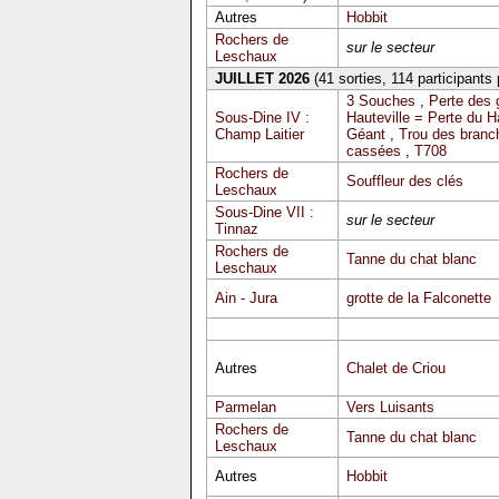
Autres
Hobbit
Rochers de
sur le secteur
Leschaux
JUILLET 2026
(41 sorties, 114 participants
3 Souches
,
Perte des 
Sous-Dine IV :
Hauteville = Perte du 
Champ Laitier
Géant
,
Trou des branc
cassées
,
T708
Rochers de
Souffleur des clés
Leschaux
Sous-Dine VII :
sur le secteur
Tinnaz
Rochers de
Tanne du chat blanc
Leschaux
Ain - Jura
grotte de la Falconette
Autres
Chalet de Criou
Parmelan
Vers Luisants
Rochers de
Tanne du chat blanc
Leschaux
Autres
Hobbit