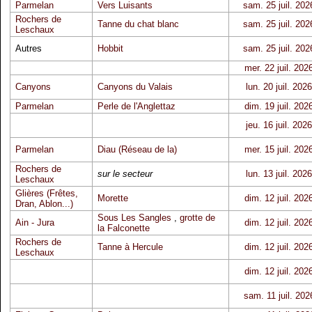
Parmelan
Vers Luisants
sam. 25 juil. 202
Rochers de
Tanne du chat blanc
sam. 25 juil. 202
Leschaux
Autres
Hobbit
sam. 25 juil. 202
mer. 22 juil. 202
Canyons
Canyons du Valais
lun. 20 juil. 2026
Parmelan
Perle de l'Anglettaz
dim. 19 juil. 202
jeu. 16 juil. 2026
Parmelan
Diau (Réseau de la)
mer. 15 juil. 202
Rochers de
sur le secteur
lun. 13 juil. 2026
Leschaux
Glières (Frêtes,
Morette
dim. 12 juil. 202
Dran, Ablon...)
Sous Les Sangles
,
grotte de
Ain - Jura
dim. 12 juil. 202
la Falconette
Rochers de
Tanne à Hercule
dim. 12 juil. 202
Leschaux
dim. 12 juil. 202
sam. 11 juil. 202