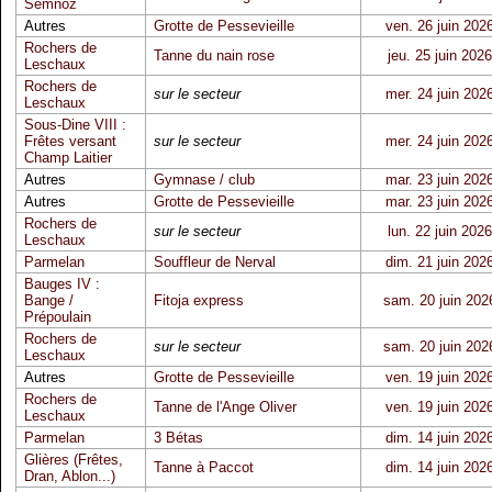
Semnoz
Autres
Grotte de Pessevieille
ven. 26 juin 202
Rochers de
Tanne du nain rose
jeu. 25 juin 2026
Leschaux
Rochers de
sur le secteur
mer. 24 juin 202
Leschaux
Sous-Dine VIII :
Frêtes versant
sur le secteur
mer. 24 juin 202
Champ Laitier
Autres
Gymnase / club
mar. 23 juin 202
Autres
Grotte de Pessevieille
mar. 23 juin 202
Rochers de
sur le secteur
lun. 22 juin 2026
Leschaux
Parmelan
Souffleur de Nerval
dim. 21 juin 202
Bauges IV :
Bange /
Fitoja express
sam. 20 juin 202
Prépoulain
Rochers de
sur le secteur
sam. 20 juin 202
Leschaux
Autres
Grotte de Pessevieille
ven. 19 juin 202
Rochers de
Tanne de l'Ange Oliver
ven. 19 juin 202
Leschaux
Parmelan
3 Bétas
dim. 14 juin 202
Glières (Frêtes,
Tanne à Paccot
dim. 14 juin 202
Dran, Ablon...)