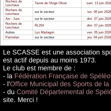
Rochers de
Tanne de l'Ange Oliver
sam. 13 juin 202
Leschaux
Rochers de
sur le secteur
lun. 08 juin 2026
Leschaux
Ain - Jura
sur le secteur
dim. 07 juin 202
Rochers de
RL204
dim. 07 juin 202
Leschaux
Autres
Lys Martagon
ven. 05 juin 202
Parmelan
sur le secteur
jeu. 04 juin 2026
Le SCASSE est une association spor
est actif depuis au moins 1973.
Le club est membre de :
- la
Fédération Française de Spéléo
- l'
Office Municipal des Sports de la
- du
Comité Départemental de Spélé
site. Merci !