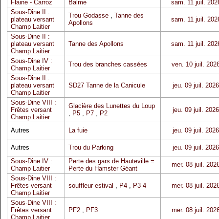
Flaine - Carroz
Balme
sam. 11 juil. 202
Sous-Dine II :
Trou Godasse
,
Tanne des
plateau versant
sam. 11 juil. 202
Apollons
Champ Laitier
Sous-Dine II :
plateau versant
Tanne des Apollons
sam. 11 juil. 202
Champ Laitier
Sous-Dine IV :
Trou des branches cassées
ven. 10 juil. 202
Champ Laitier
Sous-Dine II :
plateau versant
SD27 Tanne de la Canicule
jeu. 09 juil. 2026
Champ Laitier
Sous-Dine VIII :
Glacière des Lunettes du Loup
Frêtes versant
jeu. 09 juil. 2026
,
P5
,
P7
,
P2
Champ Laitier
Autres
La fuie
jeu. 09 juil. 2026
Autres
Trou du Parking
jeu. 09 juil. 2026
Sous-Dine IV :
Perte des gars de Hauteville =
mer. 08 juil. 202
Champ Laitier
Perte du Hamster Géant
Sous-Dine VIII :
Frêtes versant
souffleur estival
,
P4
,
P3-4
mer. 08 juil. 202
Champ Laitier
Sous-Dine VIII :
Frêtes versant
PF2
,
PF3
mer. 08 juil. 202
Champ Laitier