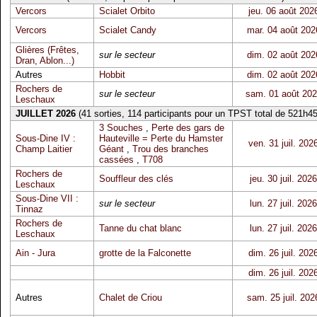
Vercors
Scialet Orbito
jeu. 06 août 202
Vercors
Scialet Candy
mar. 04 août 202
Glières (Frêtes,
sur le secteur
dim. 02 août 202
Dran, Ablon...)
Autres
Hobbit
dim. 02 août 202
Rochers de
sur le secteur
sam. 01 août 20
Leschaux
JUILLET 2026
(41 sorties, 114 participants pour un TPST total de 521h45
3 Souches
,
Perte des gars de
Sous-Dine IV :
Hauteville = Perte du Hamster
ven. 31 juil. 202
Champ Laitier
Géant
,
Trou des branches
cassées
,
T708
Rochers de
Souffleur des clés
jeu. 30 juil. 2026
Leschaux
Sous-Dine VII :
sur le secteur
lun. 27 juil. 2026
Tinnaz
Rochers de
Tanne du chat blanc
lun. 27 juil. 2026
Leschaux
Ain - Jura
grotte de la Falconette
dim. 26 juil. 202
dim. 26 juil. 202
Autres
Chalet de Criou
sam. 25 juil. 202