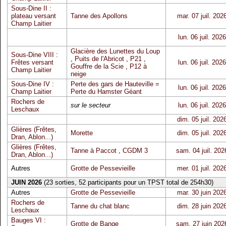
Sous-Dine II :
plateau versant
Tanne des Apollons
mar. 07 juil. 202
Champ Laitier
lun. 06 juil. 2026
Glacière des Lunettes du Loup
Sous-Dine VIII :
,
Puits de l'Abricot
,
P21
,
Frêtes versant
lun. 06 juil. 2026
Gouffre de la Scie
,
P12 à
Champ Laitier
neige
Sous-Dine IV :
Perte des gars de Hauteville =
lun. 06 juil. 2026
Champ Laitier
Perte du Hamster Géant
Rochers de
sur le secteur
lun. 06 juil. 2026
Leschaux
dim. 05 juil. 202
Glières (Frêtes,
Morette
dim. 05 juil. 202
Dran, Ablon...)
Glières (Frêtes,
Tanne à Paccot
,
CGDM 3
sam. 04 juil. 202
Dran, Ablon...)
Autres
Grotte de Pessevieille
mer. 01 juil. 202
JUIN 2026
(23 sorties, 52 participants pour un TPST total de 254h30)
Autres
Grotte de Pessevieille
mar. 30 juin 202
Rochers de
Tanne du chat blanc
dim. 28 juin 202
Leschaux
Bauges VI :
Grotte de Bange
sam. 27 juin 202