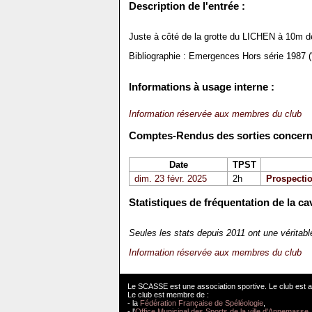
Description de l'entrée :
Juste à côté de la grotte du LICHEN à 10m de h
Bibliographie : Emergences Hors série 1987 
Informations à usage interne :
Information réservée aux membres du club
Comptes-Rendus des sorties concernan
Date
TPST
dim. 23 févr. 2025
2h
Prospectio
Statistiques de fréquentation de la cav
Seules les stats depuis 2011 ont une véritab
Information réservée aux membres du club
Le SCASSE est une association sportive. Le club est a
Le club est membre de :
- la
Fédération Française de Spéléologie
,
- l'
Office Municipal des Sports de la ville d'Annemasse
,