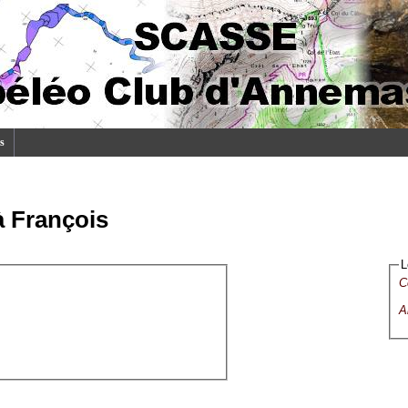
s
à François
L
C
A