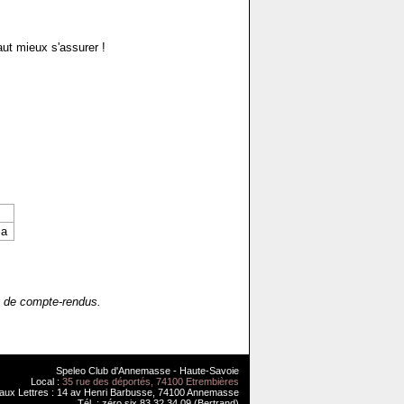
aut mieux s'assurer !
ia
up de compte-rendus.
Speleo Club d'Annemasse - Haute-Savoie
Local :
35 rue des déportés, 74100 Etrembières
 aux Lettres : 14 av Henri Barbusse, 74100 Annemasse
Tél. : zéro.six.83.32.34.09 (Bertrand)