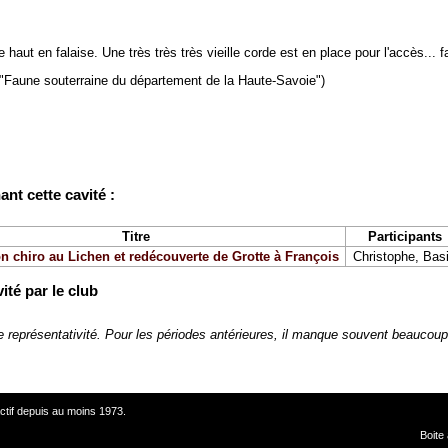
aut en falaise. Une très très très vieille corde est en place pour l'accès... f
("Faune souterraine du département de la Haute-Savoie")
t cette cavité :
Titre
Participants
n chiro au Lichen et redécouverte de Grotte à François
Christophe, Bas
ité par le club
le représentativité. Pour les périodes antérieures, il manque souvent beauco
ctif depuis au moins 1973.
Boite