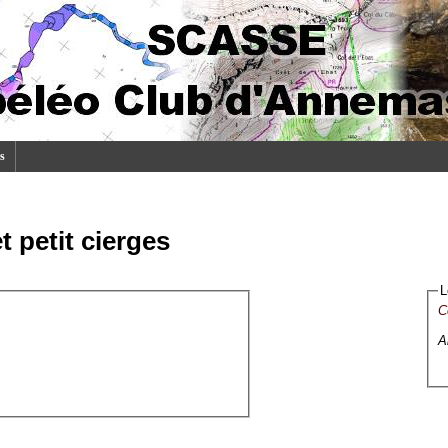
s
t petit cierges
L
C
A