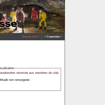
Quoi de neuf ?
> Connexion <
ocalisation
oordonnées réservée aux membres du club
ltitude non renseignée