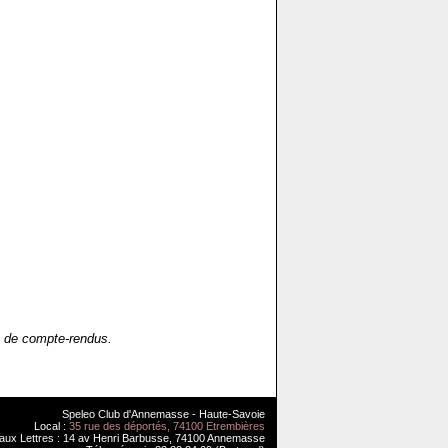
up de compte-rendus.
Speleo Club d'Annemasse - Haute-Savoie
Local :
35 rue des déportés, 74100 Etrembières
 aux Lettres : 14 av Henri Barbusse, 74100 Annemasse