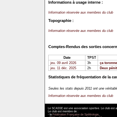
Informations à usage interne :
Information réservée aux membres du club
Topographie :
Information réservée aux membres du club
Comptes-Rendus des sorties concernan
Date
TPST
jeu. 09 avril 2026
3h
ça toronne
jeu. 11 déc. 2025
2h
Deux pénit
Statistiques de fréquentation de la cav
Seules les stats depuis 2011 ont une véritab
Information réservée aux membres du club
Le SCASSE est une association sportive. Le club est a
Le club est membre de :
- la
Fédération Française de Spéléologie
,