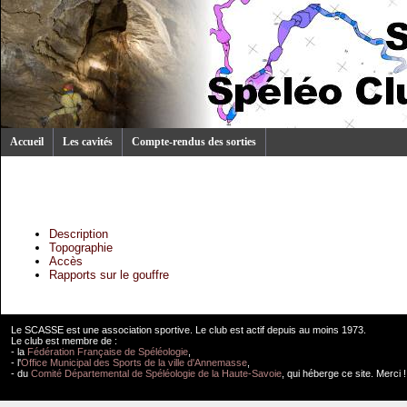
Accueil
Les cavités
Compte-rendus des sorties
Description
Topographie
Accès
Rapports sur le gouffre
Le SCASSE est une association sportive. Le club est actif depuis au moins 1973.
Le club est membre de :
- la
Fédération Française de Spéléologie
,
- l'
Office Municipal des Sports de la ville d'Annemasse
,
- du
Comité Départemental de Spéléologie de la Haute-Savoie
, qui héberge ce site. Merci !